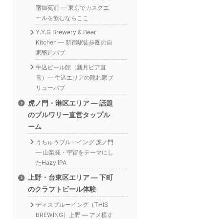
宿御苑前 — 東京でカスクエ
ールを飲むならここ
Y.Y.G Brewery & Beer
Kitchen — 新宿駅徒歩圏の自
家醸造パブ
牛込ビール館（新月ビア直
営）— 牛込エリアの隠れ家ブ
リューパブ
虎ノ門・港区エリア — 話題
のブルワリー直営タップル
ーム
うちゅうブルーイング 虎ノ門
— 山梨発・宇宙をテーマにし
たHazy IPA
上野・台東区エリア — 下町
のクラフトビール体験
ディスブルーイング（THIS
BREWING）上野 — アメ横す