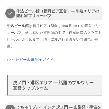
牛込ビール館（新月ビア直営）— 牛込エリアの
隠れ家ブリューパブ
牛込ビール館
は新月ビア（Shingetsu Beer）の直営ブリ
ューパブ。落ち着いた雰囲気の中で、自家醸造のクラフト
ビールが楽しめます。地元に愛される温かい雰囲気が特
徴。
👉
牛込ビール館 完全ガイド
虎ノ門・港区エリア — 話題のブルワリー
直営タップルーム
うちゅうブルーイング 虎ノ門 — 山梨発・宇宙を