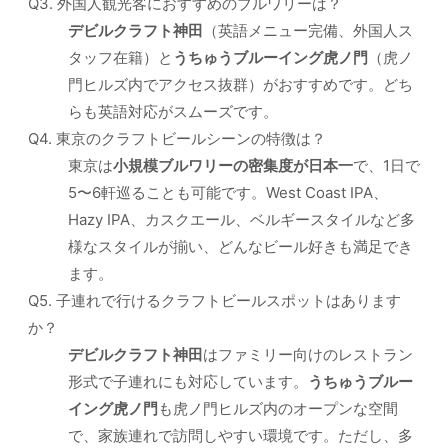
Q3. 外国人観光客におすすめのブルワリーは？
デビルクラフト神田
（英語メニュー完備、外国人ス
タッフ在籍）と
うちゅうブルーイング虎ノ門
（虎ノ
門ヒルズ内でアクセス抜群）がおすすめです。どち
らも英語対応がスムーズです。
Q4. 東京のクラフトビールシーンの特徴は？
東京は
小規模ブルワリーの密集度が日本一
で、1日で
5〜6軒巡ることも可能です。West Coast IPA、
Hazy IPA、カスクエール、ベルギースタイルなど多
様なスタイルが揃い、どんなビール好きも満足でき
ます。
Q5. 子連れで行けるクラフトビールスポットはあります
か？
デビルクラフト神田
はファミリー向けのレストラン
形式で子連れにも対応しています。
うちゅうブルー
イング虎ノ門
も虎ノ門ヒルズ内のオープンな空間
で、家族連れで訪問しやすい環境です。ただし、多