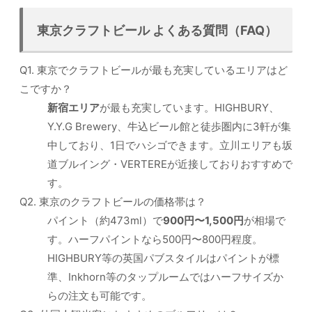
東京クラフトビール よくある質問（FAQ）
Q1. 東京でクラフトビールが最も充実しているエリアはど
こですか？
新宿エリア
が最も充実しています。HIGHBURY、
Y.Y.G Brewery、牛込ビール館と徒歩圏内に3軒が集
中しており、1日でハシゴできます。立川エリアも坂
道ブルイング・VERTEREが近接しておりおすすめで
す。
Q2. 東京のクラフトビールの価格帯は？
パイント（約473ml）で
900円〜1,500円
が相場で
す。ハーフパイントなら500円〜800円程度。
HIGHBURY等の英国パブスタイルはパイントが標
準、Inkhorn等のタップルームではハーフサイズか
らの注文も可能です。