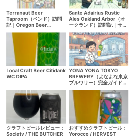
Terranaut Beer
Sante Adairius Rustic
Taproom（ベンド）訪問
Ales Oakland Arbor（オ
記｜Oregon Beer
ークランド）訪問記｜サイ
Awards最優秀小規模ブル
ゾン聖地
ワリー
Local Craft Beer Citidank
YONA YONA TOKYO
WC DIPA
BREWERY（よなよな東京
ブルワリー）完全ガイド｜
品川駅直結・日本最大規模
クラスのブルワリーレスト
ランのメニュー・予約・ア
クセス
クラフトビールレビュー：
おすすめクラフトビール :
Society / THE BUTCHER
Yorocco / HERVEST