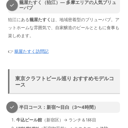
籠屋たすく（狛江）— 多摩エリアの人気ブリュ
ーパブ
狛江にある
籠屋たすく
は、地域密着型のブリューパブ。ア
ットホームな雰囲気で、自家醸造のビールとともに食事も
楽しめます。
👉
籠屋たすく訪問記
東京クラフトビール巡り おすすめモデルコ
ース
半日コース：新宿〜目白（3〜4時間）
牛込ビール館
（新宿区）→ ランチ＆1杯目