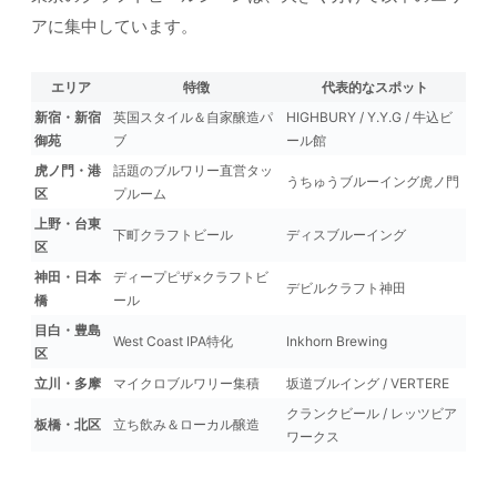
アに集中しています。
エリア
特徴
代表的なスポット
新宿・新宿
英国スタイル＆自家醸造パ
HIGHBURY / Y.Y.G / 牛込ビ
御苑
ブ
ール館
虎ノ門・港
話題のブルワリー直営タッ
うちゅうブルーイング虎ノ門
区
プルーム
上野・台東
下町クラフトビール
ディスブルーイング
区
神田・日本
ディープピザ×クラフトビ
デビルクラフト神田
橋
ール
目白・豊島
West Coast IPA特化
Inkhorn Brewing
区
立川・多摩
マイクロブルワリー集積
坂道ブルイング / VERTERE
クランクビール / レッツビア
板橋・北区
立ち飲み＆ローカル醸造
ワークス