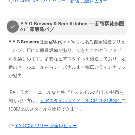
👉
HIGHBURY（ハイバリー）新宿 完全レビュー
Y.Y.G Brewery & Beer Kitchen — 新宿駅徒歩圏
の自家醸造パブ
Y.Y.G Brewery
は新宿駅代々木寄りにある自家醸造ブリュ
ーパブ。店内に醸造設備があり、できたてのクラフトビー
ルを楽しめます。多彩なビアスタイルを醸造しており、定
番のペールエールからシーズナルまで幅広いラインナップ
が魅力。
IPA・ラガー・エールなど各ビアスタイルの詳しい特徴を
知りたい方は、
ビアスタイルガイド（BJCP 2021準拠）
で
100以上のスタイルを比較できます。
👉
Y.Y.Gブルワリー 完全レビュー