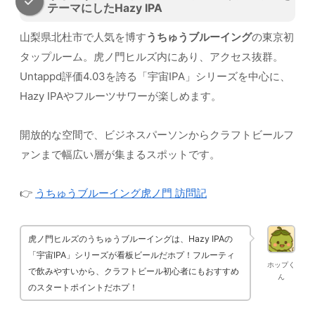
テーマにしたHazy IPA
山梨県北杜市で人気を博す
うちゅうブルーイング
の東京初
タップルーム。虎ノ門ヒルズ内にあり、アクセス抜群。
Untappd評価4.03を誇る「宇宙IPA」シリーズを中心に、
Hazy IPAやフルーツサワーが楽しめます。
開放的な空間で、ビジネスパーソンからクラフトビールフ
ァンまで幅広い層が集まるスポットです。
👉
うちゅうブルーイング虎ノ門 訪問記
虎ノ門ヒルズのうちゅうブルーイングは、Hazy IPAの
「宇宙IPA」シリーズが看板ビールだホプ！フルーティ
ホップく
で飲みやすいから、クラフトビール初心者にもおすすめ
ん
のスタートポイントだホプ！