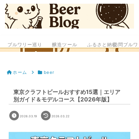
ブルワリー巡り
醸造ツール
ふるさと納税
訪問ブルワ
ホーム
beer
東京クラフトビールおすすめ15選｜エリア
別ガイド＆モデルコース【2026年版】
2026.03.19
2026.03.22