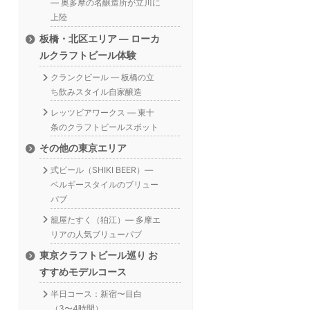
— 奥多摩の名醸造所が立川に
上陸
板橋・北区エリア — ローカ
ルクラフトビール体験
クランクビール — 板橋の立
ち飲みスタイル自家醸造
レッツビアワークス — 東十
条のクラフトビールスポット
その他の東京エリア
式ビール（SHIKI BEER）—
ベルギースタイルのブリュー
パブ
籠屋たすく（狛江）— 多摩エ
リアの人気ブリューパブ
東京クラフトビール巡り お
すすめモデルコース
半日コース：新宿〜目白
（3〜4時間）