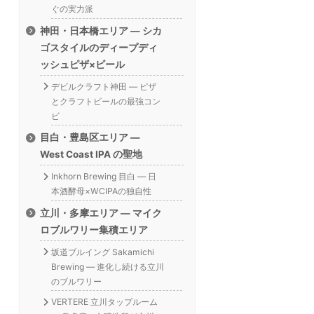
ぐの実力派
神田・日本橋エリア — シカ
ゴスタイルのディープディ
ッシュピザ×ビール
デビルクラフト神田 — ピザ
とクラフトビールの最強コン
ビ
目白・豊島区エリア —
West Coast IPA の聖地
Inkhorn Brewing 目白 — 日
本酒酵母×WCIPAの独自性
立川・多摩エリア — マイク
ロブルワリー集積エリア
坂道ブルイング Sakamichi
Brewing — 進化し続ける立川
のブルワリー
VERTERE 立川タップルーム