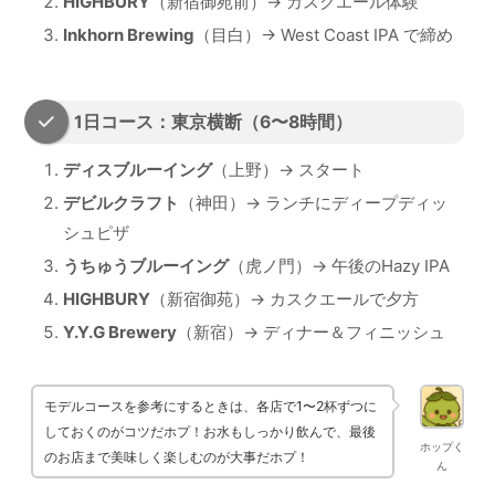
HIGHBURY
（新宿御苑前）→ カスクエール体験
Inkhorn Brewing
（目白）→ West Coast IPA で締め
1日コース：東京横断（6〜8時間）
ディスブルーイング
（上野）→ スタート
デビルクラフト
（神田）→ ランチにディープディッ
シュピザ
うちゅうブルーイング
（虎ノ門）→ 午後のHazy IPA
HIGHBURY
（新宿御苑）→ カスクエールで夕方
Y.Y.G Brewery
（新宿）→ ディナー＆フィニッシュ
モデルコースを参考にするときは、各店で1〜2杯ずつに
しておくのがコツだホプ！お水もしっかり飲んで、最後
ホップく
のお店まで美味しく楽しむのが大事だホプ！
ん