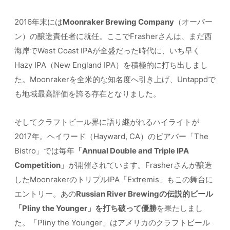
2016年末には
Moonraker Brewing Company
（オーバー
ン）の醸造責任者に就任。ここでFrasherさんは、まだ西
海岸でWest Coast IPAが全盛だった時代に、いち早く
Hazy IPA（New England IPA）を積極的に打ち出しまし
た。Moonrakerを全米的な知名度へ引き上げ、Untappdで
も地域最高評価を誇る存在となりました。
そしてクラフトビール界に語り継がれるハイライトが
2017年。ヘイワード（Hayward, CA）のビアバー「The
Bistro」では毎年
「Annual Double and Triple IPA
Competition」
が開催されています。Frasherさんが醸造
したMoonrakerのトリプルIPA「Extremis」もこの舞台に
エントリー。あの
Russian River Brewingの伝説的ビール
「Pliny the Younger」を打ち破って優勝
を果たしまし
た。「Pliny the Younger」はアメリカのクラフトビール