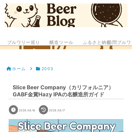
ブルワリー巡り
醸造ツール
ふるさと納税
訪問ブルワ
ホーム
2003
Slice Beer Company（カリフォルニア）
GABF金賞Hazy IPAの名醸造所ガイド
2026.06.16
2026.06.17