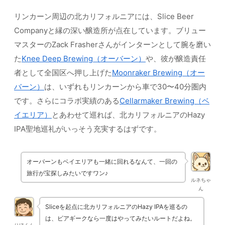
リンカーン周辺の北カリフォルニアには、Slice Beer
Companyと縁の深い醸造所が点在しています。ブリュー
マスターのZack Frasherさんがインターンとして腕を磨い
た
Knee Deep Brewing（オーバーン）
や、彼が醸造責任
者として全国区へ押し上げた
Moonraker Brewing（オー
バーン）
は、いずれもリンカーンから車で30〜40分圏内
です。さらにコラボ実績のある
Cellarmaker Brewing（ベ
イエリア）
とあわせて巡れば、北カリフォルニアのHazy
IPA聖地巡礼がいっそう充実するはずです。
オーバーンもベイエリアも一緒に回れるなんて、一回の
旅行が宝探しみたいですワン♪
ルネちゃ
ん
Sliceを起点に北カリフォルニアのHazy IPAを巡るの
は、ビアギークなら一度はやってみたいルートだよね。