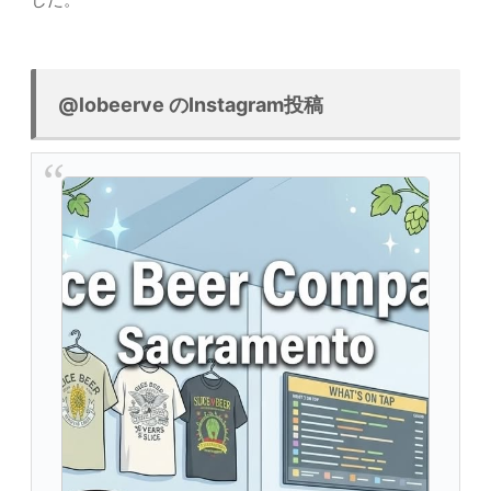
@lobeerve のInstagram投稿