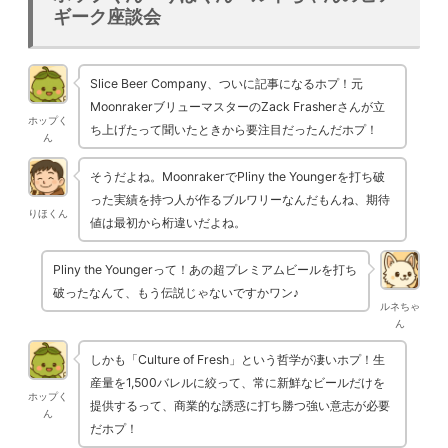
ギーク座談会
Slice Beer Company、ついに記事になるホプ！元
MoonrakerブリューマスターのZack Frasherさんが立
ホップく
ち上げたって聞いたときから要注目だったんだホプ！
ん
そうだよね。MoonrakerでPliny the Youngerを打ち破
った実績を持つ人が作るブルワリーなんだもんね、期待
りほくん
値は最初から桁違いだよね。
Pliny the Youngerって！あの超プレミアムビールを打ち
破ったなんて、もう伝説じゃないですかワン♪
ルネちゃ
ん
しかも「Culture of Fresh」という哲学が凄いホプ！生
産量を1,500バレルに絞って、常に新鮮なビールだけを
ホップく
提供するって、商業的な誘惑に打ち勝つ強い意志が必要
ん
だホプ！