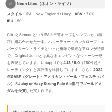
Neon Lites（ネオン・ライツ）
スタイル
：IPA – New England / Hazy
ABV
：7.0%
IBU
：50
CitraとSimcoeというIPAの王道ホップをシンプルかつ精
巧に組み合わせた一本。ハニーデュー・カンタロープ・エ
バーグリーン・ライチといった複雑で繊細なアロマが特徴
で、Original Juiceとは異なるエレガントなジューシー感
を表現しています。Untappdでは
4.13 / 5.0
（750件超の
レーティング）と高評価を維持しています。さらに
2022
年GABF（グレート・アメリカン・ビール・フェスティバ
ル）のJuicy or Hazy Strong Pale Ale部門でゴールドメ
ダルを受賞
した実力作です。