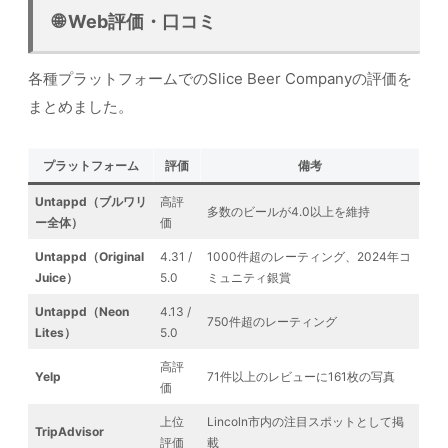
🌐 Web評価・口コミ
各種プラットフォームでのSlice Beer Companyの評価を
まとめました。
プラットフォーム
評価
備考
Untappd（ブルワリ
高評
多数のビールが4.0以上を維持
ー全体）
価
Untappd（Original
4.31 /
1000件超のレーティング、2024年コ
Juice）
5.0
ミュニティ銀賞
Untappd（Neon
4.13 /
750件超のレーティング
Lites）
5.0
高評
Yelp
71件以上のレビューに161枚の写真
価
上位
Lincoln市内の注目スポットとして掲
TripAdvisor
評価
載