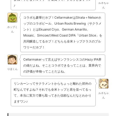
ルネちゃ
♪
ん
コラボも豪華だホプ！CellarmakerはStrata＋Nelsonホ
ップのコラボビール、Urban Roots Brewing（サクラメ
ホップく
ント）とはEkuanot Cryo、German Amarillo、
ん
Mosaic、SimcoeのWest Coast DIPA「Urban Slice」を
共同醸造してるホプ！どちらも全米トップクラスのブル
ワリーだホプ！
Cellarmakerって言えばサンフランシスコのHazy IPA界
の雄だよね。そことコラボできるってことは、業界内で
りほくん
の評価が本物ってことだよね。
リンカーンってサクラメントからちょっと離れた郊外の
町なんですよね？それでも全米トップと肩を並べてるっ
ルネちゃ
て、本当に実力で勝ち取ってきた信頼なんだなとわかり
ん
ますワン♪