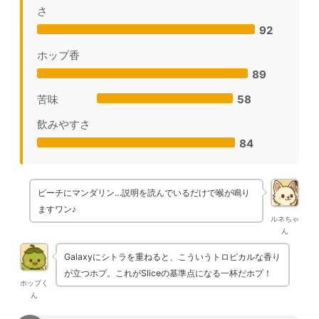
さ
92
ホップ香
89
苦味
58
飲みやすさ
84
ピーチにマンダリン…説明を読んでいるだけで喉が鳴り
ますワン♪
ルネちゃ
ん
Galaxyにシトラを重ねると、こういうトロピカルな香り
が立つホプ。これがSliceの基準点になる一杯だホプ！
ホップく
ん