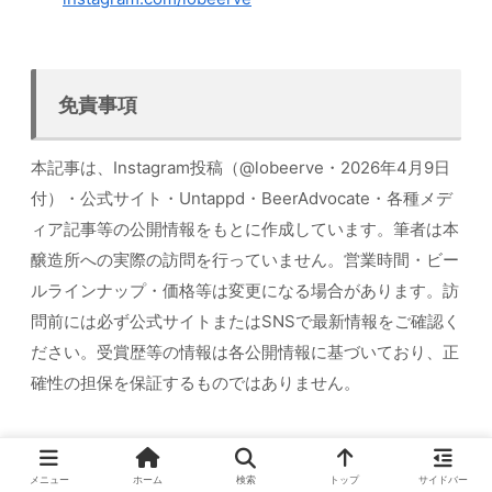
免責事項
本記事は、Instagram投稿（@lobeerve・2026年4月9日
付）・公式サイト・Untappd・BeerAdvocate・各種メデ
ィア記事等の公開情報をもとに作成しています。筆者は本
醸造所への実際の訪問を行っていません。営業時間・ビー
ルラインナップ・価格等は変更になる場合があります。訪
問前には必ず公式サイトまたはSNSで最新情報をご確認く
ださい。受賞歴等の情報は各公開情報に基づいており、正
確性の担保を保証するものではありません。
Three Weavers
Villains Brewing（アナハイ
メニュー
ホーム
検索
トップ
サイドバー