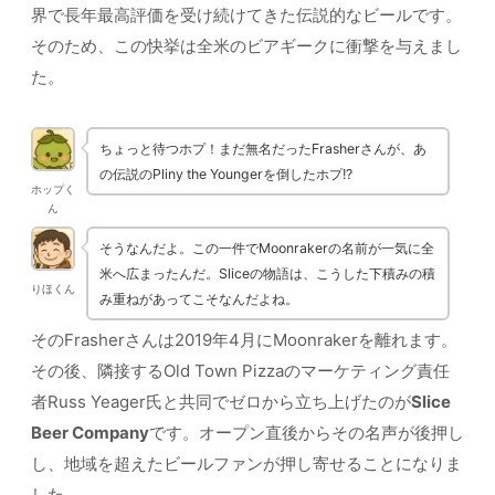
界で長年最高評価を受け続けてきた伝説的なビールです。
そのため、この快挙は全米のビアギークに衝撃を与えまし
た。
ちょっと待つホプ！まだ無名だったFrasherさんが、あ
の伝説のPliny the Youngerを倒したホプ!?
ホップく
ん
そうなんだよ。この一件でMoonrakerの名前が一気に全
米へ広まったんだ。Sliceの物語は、こうした下積みの積
りほくん
み重ねがあってこそなんだよね。
そのFrasherさんは2019年4月にMoonrakerを離れます。
その後、隣接するOld Town Pizzaのマーケティング責任
者Russ Yeager氏と共同でゼロから立ち上げたのが
Slice
Beer Company
です。オープン直後からその名声が後押し
し、地域を超えたビールファンが押し寄せることになりま
した。