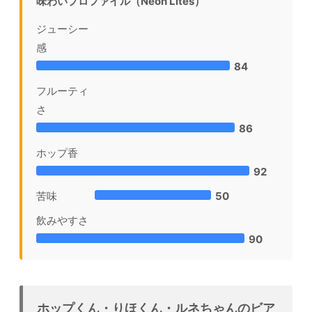
味わいプロファイル（Neon Lites）
ジューシー
感
84
フルーティ
さ
86
ホップ香
92
苦味
50
飲みやすさ
90
ホップくん・りほくん・ルネちゃんのビア