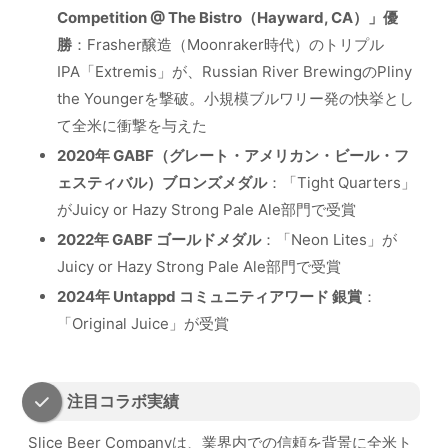
Competition @ The Bistro（Hayward, CA）」優
勝
：Frasher醸造（Moonraker時代）のトリプル
IPA「Extremis」が、Russian River BrewingのPliny
the Youngerを撃破。小規模ブルワリー発の快挙とし
て全米に衝撃を与えた
2020年 GABF（グレート・アメリカン・ビール・フ
ェスティバル）ブロンズメダル
：「Tight Quarters」
がJuicy or Hazy Strong Pale Ale部門で受賞
2022年 GABF ゴールドメダル
：「Neon Lites」が
Juicy or Hazy Strong Pale Ale部門で受賞
2024年 Untappd コミュニティアワード 銀賞
：
「Original Juice」が受賞
注目コラボ実績
Slice Beer Companyは、業界内での信頼を背景に全米ト