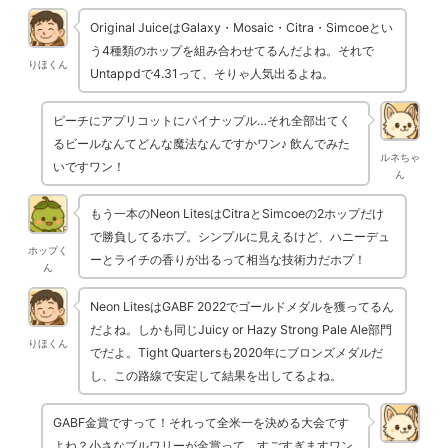
Original JuiceはGalaxy・Mosaic・Citra・Simcoeとい
う4種類のホップを組み合わせてるんだよね。それで
りほくん
Untappdで4.31って、そりゃ人気出るよね。
ピーチにアプリコットにパイナップル…それ全部出てく
るビールなんてどんな魔法なんですかワン♪ 飲んでみた
ルネちゃ
いですワン！
ん
もう一本のNeon LitesはCitraとSimcoeの2ホップだけ
で勝負してるホプ。シンプルに見えるけど、ハニーデュ
ホップく
ーとライチの香りが出るって相当な技術力だホプ！
ん
Neon LitesはGABF 2022でゴールドメダルを獲ってるん
だよね。しかも同じJuicy or Hazy Strong Pale Ale部門
りほくん
でだよ。Tight Quartersも2020年にブロンズメダルだ
し、この路線で安定して結果を出してるよね。
GABF金賞ですって！それって全米一を決める大会です
よね？小さなブルワリーが金賞って、すごすぎますワン