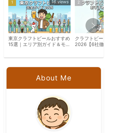
16 views
8 vie
東京クラフトビールおすすめ
クラフトビールサブスク比
15選｜エリア別ガイド＆モデ
2026【6社徹底比較】
ルコース【2026年版】
Otomoni・よなよな・
DREAMBEER・楽天定期便
完全解説
About Me