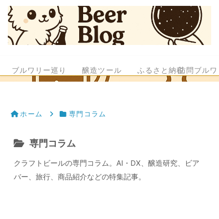
ブルワリー巡り
醸造ツール
ふるさと納税
訪問ブルワ
ホーム
専門コラム
専門コラム
クラフトビールの専門コラム。AI・DX、醸造研究、ビア
バー、旅行、商品紹介などの特集記事。