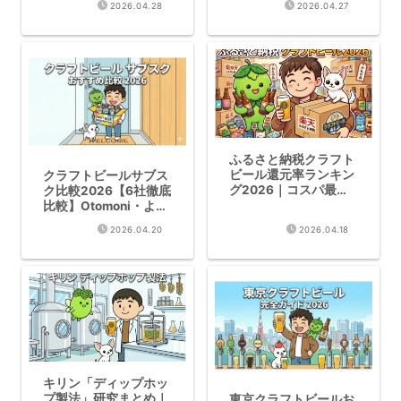
2026.04.28
2026.04.27
ブルワリー厳選
選】
ふるさと納税クラフト
ビール還元率ランキン
クラフトビールサブス
グ2026｜コスパ最強
ク比較2026【6社徹底
の返礼品
比較】Otomoni・よな
よな・DREAMBEER・
2026.04.20
2026.04.18
楽天定期便 完全解説
キリン「ディップホッ
プ製法」研究まとめ｜
東京クラフトビールお