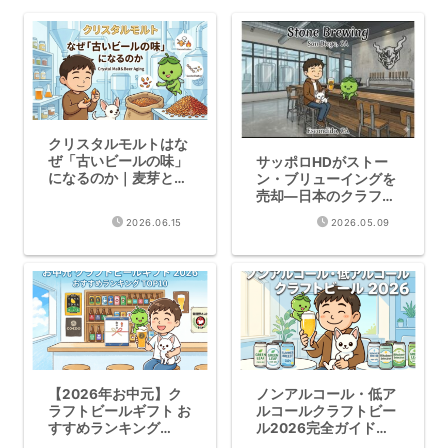
クリスタルモルトはな
ぜ「古いビールの味」
サッポロHDがストー
になるのか｜麦芽と酸
ン・ブリューイングを
化の科学
売却—日本のクラフト
ビール業界への影響
2026.06.15
2026.05.09
は？【2026年最新】
【2026年お中元】ク
ノンアルコール・低ア
ラフトビールギフト お
ルコールクラフトビー
すすめランキング
ル2026完全ガイド
TOP10｜予算別・人気
【本格派おすすめ厳