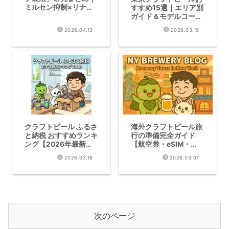
ミルセン抑制×リナロ
すすめ15選｜エリア別
ール最大化の醸造科学
ガイド＆モデルコース
【2026年版】
2026.04.13
2026.03.19
クラフトビール ふるさ
海外クラフトビール旅
と納税 おすすめランキ
行の準備完全ガイド
ング【2026年最新
【航空券・eSIM・
版】よなよなエール・
VPN・ツアーまとめ】
2026.03.18
2026.03.07
飲み比べ・定期便を徹
底比較
次のページ