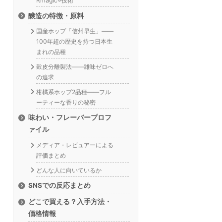
Rmagic®技術
醸造の特徴・原料
国産ホップ「信州早生」——
100年超の歴史を持つ日本生
まれの品種
穀皮分離製法——雑味ゼロへ
の追求
柑橘系ホップ2品種——フル
ーティーな香りの秘密
味わい・フレーバープロフ
ァイル
メディア・レビュアーによる
評価まとめ
どんな人に向いているか
SNSでの反応まとめ
どこで買える？入手方法・
価格情報