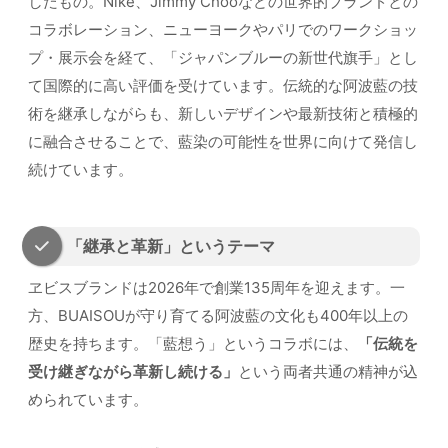
したもの。Nike、Jimmy Chooなどの世界的ブランドとの
コラボレーション、ニューヨークやパリでのワークショッ
プ・展示会を経て、「ジャパンブルーの新世代旗手」とし
て国際的に高い評価を受けています。伝統的な阿波藍の技
術を継承しながらも、新しいデザインや最新技術と積極的
に融合させることで、藍染の可能性を世界に向けて発信し
続けています。
「継承と革新」というテーマ
ヱビスブランドは2026年で創業135周年を迎えます。一
方、BUAISOUが守り育てる阿波藍の文化も400年以上の
歴史を持ちます。「藍想う」というコラボには、
「伝統を
受け継ぎながら革新し続ける」
という両者共通の精神が込
められています。