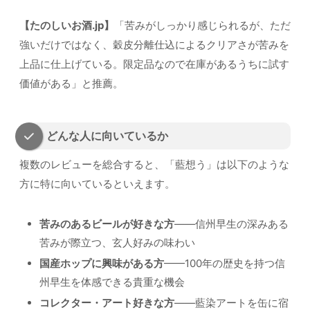
【たのしいお酒.jp】
「苦みがしっかり感じられるが、ただ
強いだけではなく、穀皮分離仕込によるクリアさが苦みを
上品に仕上げている。限定品なので在庫があるうちに試す
価値がある」と推薦。
どんな人に向いているか
複数のレビューを総合すると、「藍想う」は以下のような
方に特に向いているといえます。
苦みのあるビールが好きな方
——信州早生の深みある
苦みが際立つ、玄人好みの味わい
国産ホップに興味がある方
——100年の歴史を持つ信
州早生を体感できる貴重な機会
コレクター・アート好きな方
——藍染アートを缶に宿