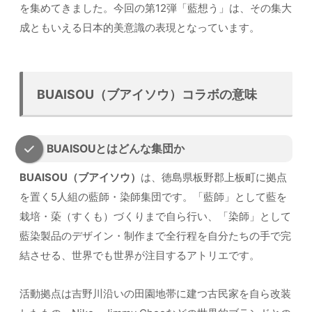
を集めてきました。今回の第12弾「藍想う」は、その集大
成ともいえる日本的美意識の表現となっています。
BUAISOU（ブアイソウ）コラボの意味
BUAISOUとはどんな集団か
BUAISOU（ブアイソウ）
は、徳島県板野郡上板町に拠点
を置く5人組の藍師・染師集団です。「藍師」として藍を
栽培・蒅（すくも）づくりまで自ら行い、「染師」として
藍染製品のデザイン・制作まで全行程を自分たちの手で完
結させる、世界でも世界が注目するアトリエです。
活動拠点は吉野川沿いの田園地帯に建つ古民家を自ら改装