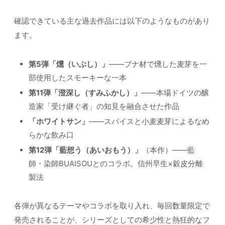
確認できている主な過去作品には以下のようなものがあり
ます。
第5弾「燻（いぶし）」
——ブナ材で燻した麦芽を一
部使用したスモーキーな一本
第11弾「澄深し（すみふかし）」
——本場ドイツの醸
造家「受け継ぐ者」の知見を融合させた作品
「ホワイトサン」
——スパイスと小麦麦芽によるなめ
らかな飲み口
第12弾「藍想う（あいおもう）」
（本作）——藍
師・染師BUAISOUとのコラボ。信州早生×穀皮分離
製法
各弾が異なるテーマやコラボを取り入れ、毎回数量限定で
発売されることが、シリーズとしての希少性と熱狂的なフ