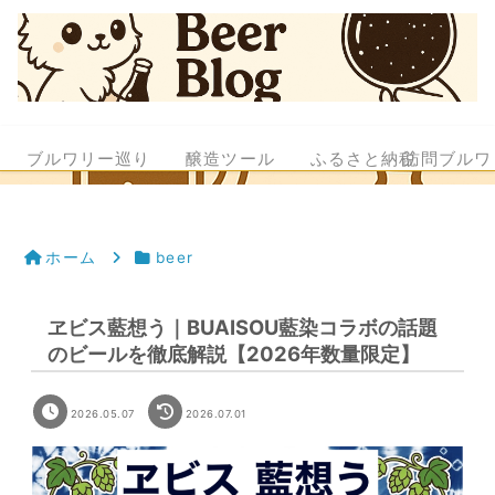
ブルワリー巡り
醸造ツール
ふるさと納税
訪問ブルワ
ホーム
beer
ヱビス藍想う｜BUAISOU藍染コラボの話題
のビールを徹底解説【2026年数量限定】
2026.05.07
2026.07.01