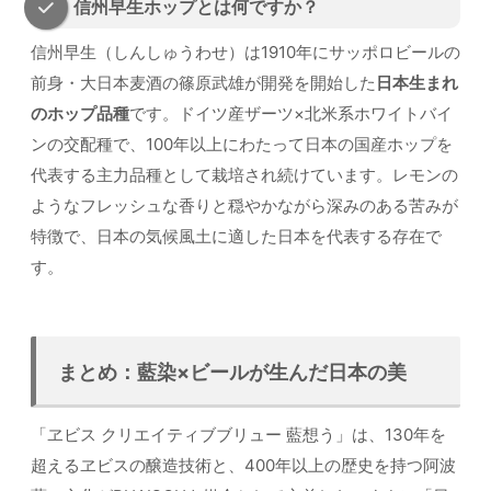
信州早生ホップとは何ですか？
信州早生（しんしゅうわせ）は1910年にサッポロビールの
前身・大日本麦酒の篠原武雄が開発を開始した
日本生まれ
のホップ品種
です。ドイツ産ザーツ×北米系ホワイトバイ
ンの交配種で、100年以上にわたって日本の国産ホップを
代表する主力品種として栽培され続けています。レモンの
ようなフレッシュな香りと穏やかながら深みのある苦みが
特徴で、日本の気候風土に適した日本を代表する存在で
す。
まとめ：藍染×ビールが生んだ日本の美
「ヱビス クリエイティブブリュー 藍想う」は、130年を
超えるヱビスの醸造技術と、400年以上の歴史を持つ阿波