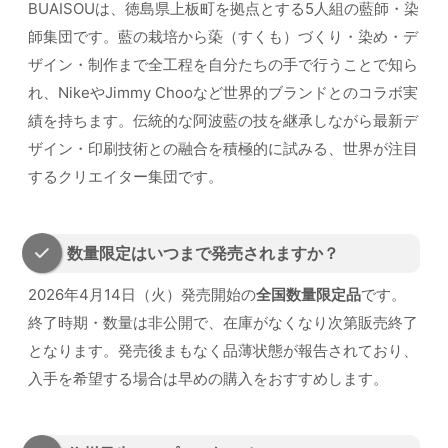
BUAISOUは、徳島県上板町を拠点とする5人組の藍師・染
師集団です。藍の栽培から蒅（すくも）づくり・染め・デ
ザイン・制作まで全工程を自分たちの手で行うことで知ら
れ、NikeやJimmy Chooなど世界的ブランドとのコラボ実
績を持ちます。伝統的な阿波藍の技を継承しながら最新デ
ザイン・印刷技術との融合を積極的に試みる、世界が注目
するクリエイター集団です。
数量限定はいつまで発売されますか？
2026年4月14日（火）発売開始の
全国数量限定品
です。
終了時期・数量は非公開で、在庫がなくなり次第販売終了
となります。発売後まもなく品薄状態が報告されており、
入手を希望する場合は早めの購入をおすすめします。