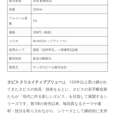
販売形態
全国 数量限定
容量
350ml
アルコール度
5%
数
価格
269円（税抜）
コラボ
BUAISOU（ブアイソウ）
使用ホップ
国産「信州早生」＋柑橘系2品種
醸造技術
穀皮分離製法
製造元
サッポロビール株式会社
ヱビス クリエイティブブリュー
は、130年以上受け継がれ
てきたヱビスの知見・技術をもとに、ヱビスの若手醸造家
たちが「現代に作る新しいヱビス」を目指して展開するシ
リーズです。第1弾の発売以来、毎回異なるテーマや素
材・技法を取り入れながら、シリーズとして継続的に支持