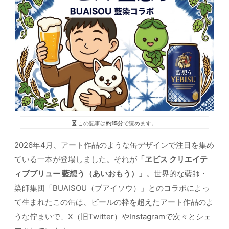
この記事は
約15分
で読めます。
2026年4月、アート作品のような缶デザインで注目を集め
ている一本が登場しました。それが
「ヱビス クリエイテ
ィブブリュー 藍想う（あいおもう）」
。世界的な藍師・
染師集団「BUAISOU（ブアイソウ）」とのコラボによっ
て生まれたこの缶は、ビールの枠を超えたアート作品のよ
うな佇まいで、X（旧Twitter）やInstagramで次々とシェ