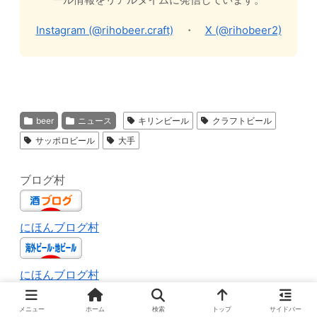
Instagram (@rihobeer.craft)
・
X (@rihobeer2)
beer
ニュース
キリンビール
クラフトビール
サッポロビール
大手
ブログ村
にほんブログ村
にほんブログ村
メニュー
ホーム
検索
トップ
サイドバー