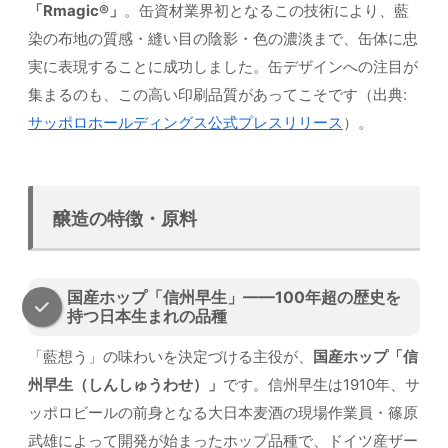
「Rmagic®」
。缶資材業界初となるこの技術により、藍
染の布地の質感・縫い目の陰影・色の濃淡まで、缶体に忠
実に表現することに成功しました。缶デザインへの注目が
集まるのも、この高い印刷品質があってこそです（出典:
サッポロホールディングス公式プレスリリース
）。
醸造の特徴・原料
国産ホップ「信州早生」——100年超の歴史を
持つ日本生まれの品種
「藍想う」の味わいを決定づける主役が、
国産ホップ「信
州早生（しんしゅうわせ）」
です。信州早生は1910年、サ
ッポロビールの前身となる大日本麦酒の現場作業員・篠原
武雄によって開発が始まったホップ品種で、ドイツ産ザー