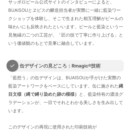
サッポロビール公式サイトのインタビューによると、
BUAISOUとヱビスの醸造担当者が実際に一緒に藍染ワー
クショップを体験し、そこで生まれた相互理解がビールの
味わいにも反映されたといいます。ビールと藍染という一
見無縁の二つの工芸が、「匠の技で丁寧に作り上げる」と
いう価値観のもとで見事に融合しています。
缶デザインの見どころ：Rmagic®技術
「藍想う」の缶デザインは、BUAISOUが手がけた実際の
藍染アートワークをベースにしています。缶に施された
縄
目文様（縄で縛り染めた跡の模様）
と、藍染特有の濃淡グ
ラデーションが、一目でそれとわかる美しさを生み出して
います。
このデザインの再現に使用された印刷技術が