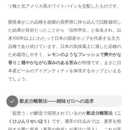
ツ種と北アメリカ系ホワイトバインを交配したものです。
開発者がこの品種を故郷の長野県に持ち込んで試験栽培し
た結果が良好だったことから「信州早生」と命名され、以
来100年以上にわたって日本の国産ホップを代表する主力
品種であり続けています。日本の気候風土に適した品種の
ため栽培しやすく、
レモンのようなフレッシュで爽やかな
香り
と
穏やかながら深みのある苦み
が特徴です。まさに日
本産ビールのアイデンティティを体現するホップといえる
でしょう。
穀皮分離製法——雑味ゼロへの追求
「藍想う」の醸造で採用されているのが
穀皮分離製法（こ
くひぶんりせいほう）
です。通常の仕込みでは、麦芽を粉
砕する際に穀皮（麦芽の外皮）が麦汁に混入し、これが苦