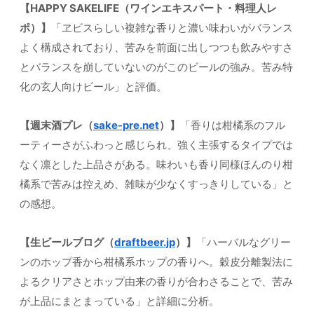
【HAPPY SAKELIFE（ワインエキスパート・料理人レ
ポ）】
「ヱビスらしい複雑な香りと濃い味わいがバランス
よく構成されており、苦みを前面に出しつつも飲みやすさ
とバランスを崩していないのがこのビールの強み。苦み特
化の玄人向けビール」と評価。
【週末酒プレ（
sake-pre.net
）】
「香りは柑橘系のフル
ーティーさがふわっと感じられ、強く主張するタイプでは
なく凛とした上品さがある。味わいも香り同様ほんのり柑
橘系で苦みは控えめ、雑味が少なくすっきりしている」と
の感想。
【生ビールブログ（
draftbeer.jp
）】
「ハーバルなグリー
ンのホップ香から柑橘系ホップの香りへ。穀皮分離製法に
よるクリアさとホップ由来の香りが合わさることで、苦み
が上品にまとまっている」と詳細に分析。