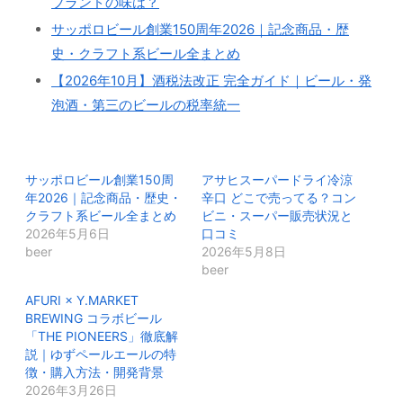
ブランドの味は？
サッポロビール創業150周年2026｜記念商品・歴
史・クラフト系ビール全まとめ
【2026年10月】酒税法改正 完全ガイド｜ビール・発
泡酒・第三のビールの税率統一
サッポロビール創業150周
アサヒスーパードライ冷涼
年2026｜記念商品・歴史・
辛口 どこで売ってる？コン
クラフト系ビール全まとめ
ビニ・スーパー販売状況と
2026年5月6日
口コミ
beer
2026年5月8日
beer
AFURI × Y.MARKET
BREWING コラボビール
「THE PIONEERS」徹底解
説｜ゆずペールエールの特
徴・購入方法・開発背景
2026年3月26日