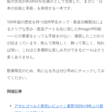
藍の文化がBUAISOUを媒介として交差した、まさに「日
本の伝統と革新」を体現する一本です。
100年超の歴史を持つ信州早生ホップ・穀皮分離製法によ
るクリアな苦み・藍染アートを缶に宿したRmagic®印刷
——どの要素をとっても手抜きのない、徹底したこだわり
が詰まっています。飲んで美味しく、飾って美しく、知れ
ば深い。これほど多層的な楽しみ方ができるビールはそう
多くありません。
数量限定のため、気になる方はぜひ早めにチェックしてみ
てください。
関連記事
アサヒゴールド発売レビュー｜麦芽100%×9年ぶり新