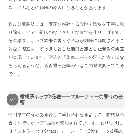
み・渋みなどの雑味の原因になることがあります。
穀皮分離製法では、麦芽を粉砕する段階で穀皮を丁寧に取
り除くことで、雑味のないクリアな麦汁を作り上げます。
その結果、ホップ本来の香りや苦みが雑味に邪魔されるこ
となく際立ち、
すっきりとした後口と凛とした苦みの両立
が実現しています。藍染の「染め上がりの澄んだ青」にな
ぞらえるような、透き通った味わいはこの製法あってこそ
です。
柑橘系ホップ2品種——フルーティーな香りの秘
密
信州早生の深みある苦みに重ね合わせるように、柑橘系の
香りを持つホップ2品種が使用されています。香りづけに
は「ストラータ（Strata）」「シトラ（Citra）」の2種の