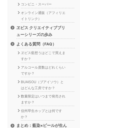
コンビニ・スーパー
オンライン通販（アフィリエ
イトリンク）
ヱビス クリエイティブブリ
ューシリーズの歩み
よくある質問（FAQ）
ヱビス藍想うはどこで買えま
すか？
アルコール度数はどれくらい
ですか？
BUAISOU（ブアイソウ）と
はどんな工房ですか？
数量限定はいつまで発売され
ますか？
信州早生ホップとは何です
か？
まとめ：藍染×ビールが生ん