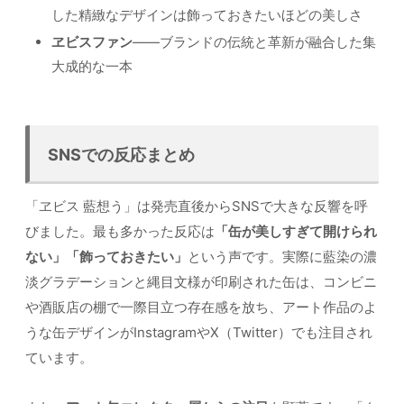
した精緻なデザインは飾っておきたいほどの美しさ
ヱビスファン
——ブランドの伝統と革新が融合した集
大成的な一本
SNSでの反応まとめ
「ヱビス 藍想う」は発売直後からSNSで大きな反響を呼
びました。最も多かった反応は
「缶が美しすぎて開けられ
ない」「飾っておきたい」
という声です。実際に藍染の濃
淡グラデーションと縄目文様が印刷された缶は、コンビニ
や酒販店の棚で一際目立つ存在感を放ち、アート作品のよ
うな缶デザインがInstagramやX（Twitter）でも注目され
ています。