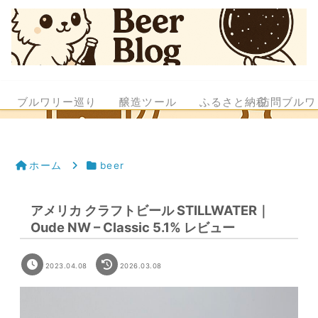
ブルワリー巡り
醸造ツール
ふるさと納税
訪問ブルワ
ホーム
beer
アメリカ クラフトビール STILLWATER｜
Oude NW – Classic 5.1% レビュー
2023.04.08
2026.03.08