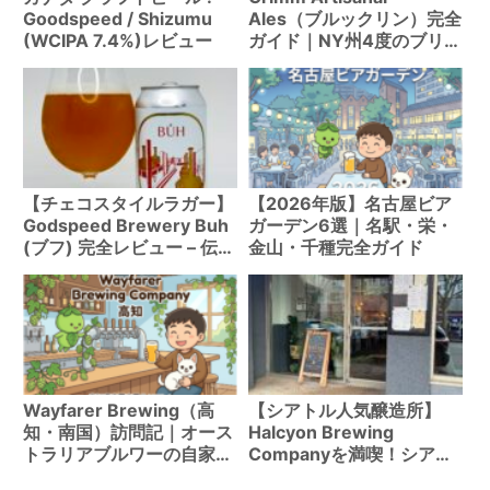
Goodspeed / Shizumu
Ales（ブルックリン）完全
(WCIPA 7.4%)レビュー
ガイド｜NY州4度のブリュ
ワリー・オブ・ザ・イヤー
が生む革新的クラフトビー
ル
【チェコスタイルラガー】
【2026年版】名古屋ビア
Godspeed Brewery Buh
ガーデン6選｜名駅・栄・
(ブフ) 完全レビュー – 伝統
金山・千種完全ガイド
的なヨーロピアンラガーの
魅力
Wayfarer Brewing（高
【シアトル人気醸造所】
知・南国）訪問記｜オース
Halcyon Brewing
トラリアブルワーの自家栽
Companyを満喫！シアト
培ホップIPA
ルでクラフトビールを楽し