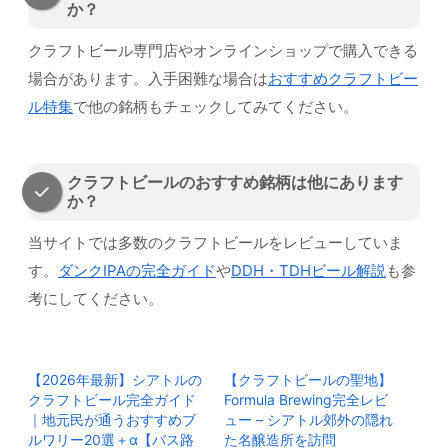
か？
クラフトビール専門店やオンラインショップで購入できる
場合があります。入手困難な場合は
おすすめクラフトビー
ル特集
で他の銘柄もチェックしてみてください。
クラフトビールのおすすめ銘柄は他にあります
か？
当サイトでは多数のクラフトビールをレビューしていま
す。
ダンクIPAの完全ガイド
や
DDH・TDHビール解説
も参
考にしてください。
【2026年最新】シアトルの
【クラフトビールの聖地】
クラフトビール完全ガイド
Formula Brewing完全レビ
｜地元民が通うおすすめブ
ュー – シアトル郊外の隠れ
ルワリー20選＋α【バス路
た名醸造所を訪問