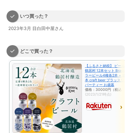
いつ買った？
2023年3月 目白田中屋さん
どこで買った？
【ふるさと納税】 ビール ク
鶴居村 12本セット Brasserie 
ラービール4種各2本 + 道東 限
本 craft beer ブラッスリー
パーティー お歳暮
価格：30000円（税込、送料
(2023/1/21時点)