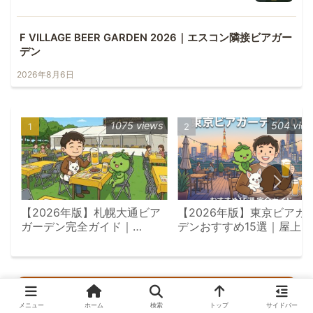
F VILLAGE BEER GARDEN 2026｜エスコン隣接ビアガー
デン
2026年8月6日
1075 views
504 vie
【2026年版】札幌大通ビア
【2026年版】東京ビアガ
ガーデン完全ガイド｜
デンおすすめ15選｜屋上
7/23〜8/18会場別攻略
景・飲み放題エリア別完全
イド
About Me
メニュー
ホーム
検索
トップ
サイドバー