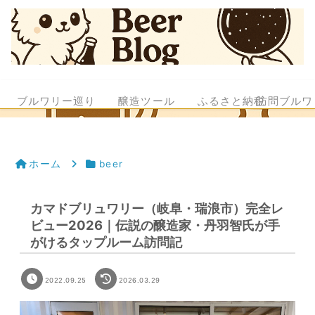
ブルワリー巡り
醸造ツール
ふるさと納税
訪問ブルワ
ホーム
beer
カマドブリュワリー（岐阜・瑞浪市）完全レ
ビュー2026｜伝説の醸造家・丹羽智氏が手
がけるタップルーム訪問記
2022.09.25
2026.03.29