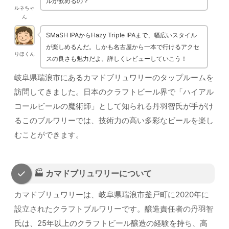
ルが飲めるの？
ルネちゃ
ん
SMaSH IPAからHazy Triple IPAまで、幅広いスタイル
が楽しめるんだ。しかも名古屋から一本で行けるアクセ
りほくん
スの良さも魅力だよ。詳しくレビューしていこう！
岐阜県瑞浪市にあるカマドブリュワリーのタップルームを
訪問してきました。日本のクラフトビール界で「ハイアル
コールビールの魔術師」として知られる丹羽智氏が手がけ
るこのブルワリーでは、技術力の高い多彩なビールを楽し
むことができます。
🏭 カマドブリュワリーについて
カマドブリュワリーは、岐阜県瑞浪市釜戸町に2020年に
設立されたクラフトブルワリーです。醸造責任者の丹羽智
氏は、25年以上のクラフトビール醸造の経験を持ち、高