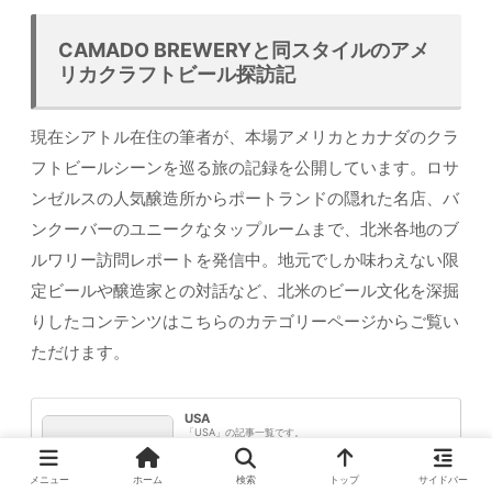
CAMADO BREWERYと同スタイルのアメ
リカクラフトビール探訪記
現在シアトル在住の筆者が、本場アメリカとカナダのクラ
フトビールシーンを巡る旅の記録を公開しています。ロサ
ンゼルスの人気醸造所からポートランドの隠れた名店、バ
ンクーバーのユニークなタップルームまで、北米各地のブ
ルワリー訪問レポートを発信中。地元でしか味わえない限
定ビールや醸造家との対話など、北米のビール文化を深掘
りしたコンテンツはこちらのカテゴリーページからご覧い
ただけます。
USA
「USA」の記事一覧です。
メニュー
ホーム
検索
トップ
サイドバー