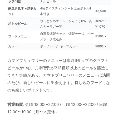
ップ6種）
ナルビール
醸造所見学＋試飲セ
4種テイスティング＋お土産ボトル1
¥3,500
ット
本付き
やっとかめエール、かんこうIPA、あ
¥692〜
ボトルビール
んきーラガー等
¥1,070
自家製燻製ナッツ、燻製チーズ、ボー
フードメニュー
¥500〜
ノポーク煮込み
カレー
ボーノポーク キーマカレー
¥800〜
カマドブリュワリーのメニューは常時6タップのクラフト
ビールが中心。丹羽智氏が213種類以上のビールを醸造し
てきた実績があり、カマドブリュワリーのメニューは訪問
のたびに新しいビールに出会えます。持ち込みフード可な
のも嬉しいポイントです。
営業時間
: 金曜 18:00〜22:00 / 土曜 12:00〜22:00 / 日曜
12:00〜19:00（月〜木定休）