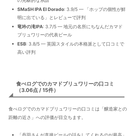
の先駆的な系譜
SMaSH IPA El Dorado
: 3.9/5 — 「ホップの個性が鮮
明に出ている」とレビューで評判
竜吟の滝IPA
: 3.7/5 — 地元の名所にちなんだカマド
ブリュワリーの代表ビール
ESB
: 3.8/5 — 英国スタイルの本格派として口コミで
高い評判
食べログでのカマドブリュワリーの口コミ
（3.06点 / 15件）
食べログでのカマドブリュワリーの口コミは「醸造家との
距離の近さ」への評価が目立ちます。
「丹羽さんが直接ビールの話をしてくれるのが最高」