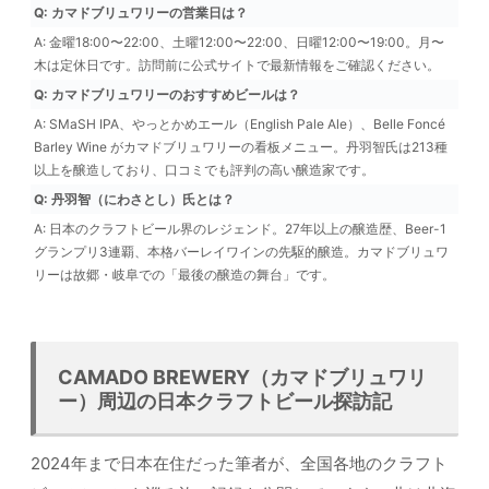
Q: カマドブリュワリーの営業日は？
A: 金曜18:00〜22:00、土曜12:00〜22:00、日曜12:00〜19:00。月〜
木は定休日です。訪問前に公式サイトで最新情報をご確認ください。
Q: カマドブリュワリーのおすすめビールは？
A: SMaSH IPA、やっとかめエール（English Pale Ale）、Belle Foncé
Barley Wine がカマドブリュワリーの看板メニュー。丹羽智氏は213種
以上を醸造しており、口コミでも評判の高い醸造家です。
Q: 丹羽智（にわさとし）氏とは？
A: 日本のクラフトビール界のレジェンド。27年以上の醸造歴、Beer-1
グランプリ3連覇、本格バーレイワインの先駆的醸造。カマドブリュワ
リーは故郷・岐阜での「最後の醸造の舞台」です。
CAMADO BREWERY（カマドブリュワリ
ー）周辺の日本クラフトビール探訪記
2024年まで日本在住だった筆者が、全国各地のクラフト