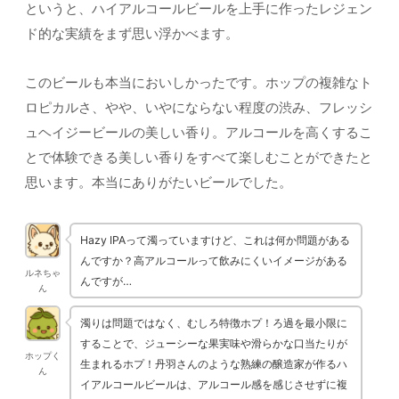
というと、ハイアルコールビールを上手に作ったレジェン
ド的な実績をまず思い浮かべます。
このビールも本当においしかったです。ホップの複雑なト
ロピカルさ、やや、いやにならない程度の渋み、フレッシ
ュヘイジービールの美しい香り。アルコールを高くするこ
とで体験できる美しい香りをすべて楽しむことができたと
思います。本当にありがたいビールでした。
Hazy IPAって濁っていますけど、これは何か問題がある
んですか？高アルコールって飲みにくいイメージがある
ルネちゃ
んですが…
ん
濁りは問題ではなく、むしろ特徴ホプ！ろ過を最小限に
することで、ジューシーな果実味や滑らかな口当たりが
ホップく
生まれるホプ！丹羽さんのような熟練の醸造家が作るハ
ん
イアルコールビールは、アルコール感を感じさせずに複