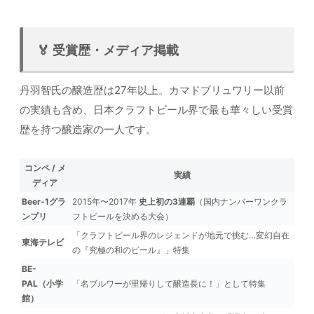
🏅 受賞歴・メディア掲載
丹羽智氏の醸造歴は27年以上。カマドブリュワリー以前
の実績も含め、日本クラフトビール界で最も華々しい受賞
歴を持つ醸造家の一人です。
コンペ / メ
実績
ディア
Beer-1グラ
2015年〜2017年
史上初の3連覇
（国内ナンバーワンクラ
ンプリ
フトビールを決める大会）
「クラフトビール界のレジェンドが地元で挑む…変幻自在
東海テレビ
の『究極の和のビール』」特集
BE-
PAL（小学
「名ブルワーが里帰りして醸造長に！」として特集
館）