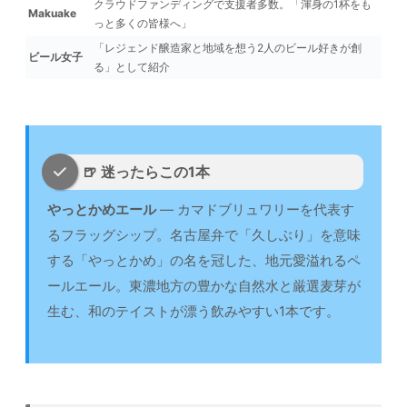
クラウドファンディングで支援者多数。「渾身の1杯をも
Makuake
っと多くの皆様へ」
「レジェンド醸造家と地域を想う2人のビール好きが創
ビール女子
る」として紹介
🍺 迷ったらこの1本
やっとかめエール
― カマドブリュワリーを代表す
るフラッグシップ。名古屋弁で「久しぶり」を意味
する「やっとかめ」の名を冠した、地元愛溢れるペ
ールエール。東濃地方の豊かな自然水と厳選麦芽が
生む、和のテイストが漂う飲みやすい1本です。