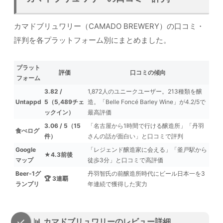
カマドブリュワリー（CAMADO BREWERY）の口コミ・
評判を各プラットフォーム別にまとめました。
プラット
評価
口コミの傾向
フォーム
3.82 /
1,872人のユニークユーザー。213種類を醸
Untappd
5（5,489チェ
造。「Belle Foncé Barley Wine」が4.2/5で
ックイン）
最高評価
3.06 / 5（15
「名古屋から1時間で行ける醸造所」「丹羽
食べログ
件）
さんの話が面白い」と口コミで評判
Google
「レジェンド醸造家に会える」「釜戸駅から
★4.3前後
マップ
徒歩3分」と口コミで高評価
Beer-1グ
丹羽智氏の前醸造所時代にビール日本一を3
🏆 3連覇
ランプリ
年連続で獲得した実力
📊 カマドブリュワリーのレビュー詳細