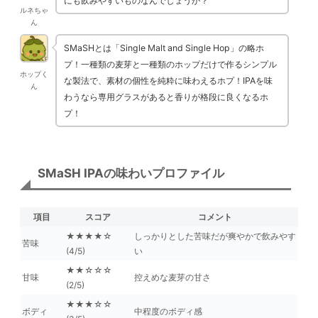
にも飲みやすいものなんでしょうか？
ルネちゃ
ん
SMaSHとは「Single Malt and Single Hop」の略ホ
プ！一種類の麦芽と一種類のホップだけで作るシンプル
ホップく
な製法で、素材の個性を純粋に味わえるホプ！IPAを味
ん
わうなら専用グラスがあると香りが格段に良くなるホ
プ！
SMaSH IPAの味わいプロファイル
項目
スコア
コメント
★★★★☆
しっかりとした苦味だが爽やかで飲みやす
苦味
(4/5)
い
★★☆☆☆
甘味
控えめな麦芽の甘さ
(2/5)
★★★☆☆
ボディ
中程度のボディ感