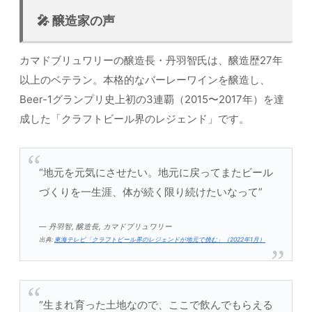
🎤 醸造家の声
カマドブリュワリーの醸造長・丹羽智氏は、醸造歴27年
以上のベテラン。本格的なバーレーワインを醸造し、
Beer-1グランプリ史上初の3連覇（2015〜2017年）を達
成した「クラフトビール界のレジェンド」です。
“地元を元気にさせたい。地元に戻ってまたビール
づくりを一生涯、体が続く限り続けたいなって”
— 丹羽智, 醸造長, カマドブリュワリー
出典:
東海テレビ「クラフトビール界のレジェンドが地元で挑む」（2022年1月）
“生まれ育った土地なので、ここで飲んでもらえる