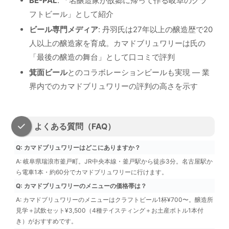
BE-PAL
: 「名醸造家が故郷に帰って作る岐阜のクラ
フトビール」として紹介
ビール専門メディア
: 丹羽氏は27年以上の醸造歴で20
人以上の醸造家を育成。カマドブリュワリーは氏の
「最後の醸造の舞台」として口コミで評判
箕面ビール
とのコラボレーションビールも実現 — 業
界内でのカマドブリュワリーの評判の高さを示す
よくある質問（FAQ）
Q: カマドブリュワリーはどこにありますか？
A: 岐阜県瑞浪市釜戸町。JR中央本線・釜戸駅から徒歩3分。名古屋駅か
ら電車1本・約60分でカマドブリュワリーに行けます。
Q: カマドブリュワリーのメニューの価格帯は？
A: カマドブリュワリーのメニューはクラフトビール1杯¥700〜。醸造所
見学＋試飲セット¥3,500（4種テイスティング＋お土産ボトル1本付
き）がおすすめです。