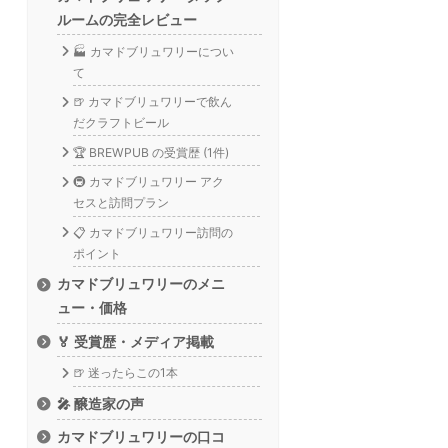
ルームの完全レビュー
🏭 カマドブリュワリーについ
て
🍺 カマドブリュワリーで飲ん
だクラフトビール
🏆 BREWPUB の受賞歴 (1件)
🚇 カマドブリュワリー アク
セスと訪問プラン
📋 カマドブリュワリー訪問の
ポイント
カマドブリュワリーのメニ
ュー・価格
🏅 受賞歴・メディア掲載
🍺 迷ったらこの1本
🎤 醸造家の声
カマドブリュワリーの口コ