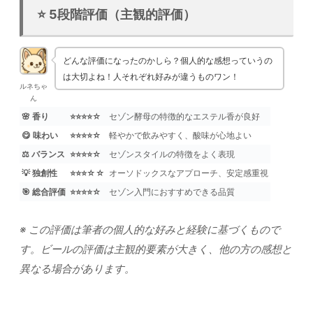
⭐ 5段階評価（主観的評価）
どんな評価になったのかしら？個人的な感想っていうの
は大切よね！人それぞれ好みが違うものワン！
ルネちゃ
ん
🌸 香り
⭐⭐⭐⭐☆
セゾン酵母の特徴的なエステル香が良好
😋 味わい
⭐⭐⭐⭐☆
軽やかで飲みやすく、酸味が心地よい
⚖️ バランス
⭐⭐⭐⭐☆
セゾンスタイルの特徴をよく表現
💡 独創性
⭐⭐⭐☆☆
オーソドックスなアプローチ、安定感重視
🎯 総合評価
⭐⭐⭐⭐☆
セゾン入門におすすめできる品質
※ この評価は筆者の個人的な好みと経験に基づくもので
す。ビールの評価は主観的要素が大きく、他の方の感想と
異なる場合があります。