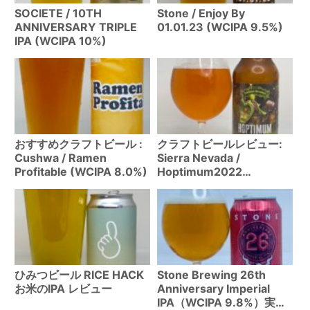
SOCIETE / 10TH
Stone / Enjoy By
ANNIVERSARY TRIPLE
01.01.23 (WCIPA 9.5%)
IPA (WCIPA 10%)
おすすめクラフトビール :
クラフトビールレビュー:
Cushwa / Ramen
Sierra Nevada /
Profitable (WCIPA 8.0%)
Hoptimum2022
(Imperial West Coast IPA
11%)
ひみつビール RICE HACK
Stone Brewing 26th
お米のIPA レビュー
Anniversary Imperial
IPA（WCIPA 9.8%）実飲