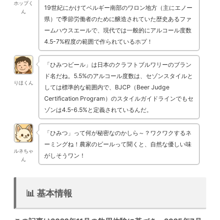
ホップく
19世紀にかけてベルギー南部のワロン地方（主にエノー
ん
県）で季節労働者のために醸造されていた歴史あるファ
ームハウスエールで、現代では一般的にアルコール度数
4.5-7%程度の範囲で作られているホプ！
「ひみつビール」は日本のクラフトブルワリーのブラン
ド名だね。5.5%のアルコール度数は、セゾンスタイルと
りほくん
しては標準的な範囲内で、BJCP（Beer Judge
Certification Program）のスタイルガイドラインでもセ
ゾンは4.5-6.5%と定義されているんだ。
「ひみつ」って何が秘密なのかしら～？ワクワクするネ
ーミングね！農家のビールって聞くと、自然な優しい味
ルネちゃ
がしそうワン！
ん
📊 基本情報