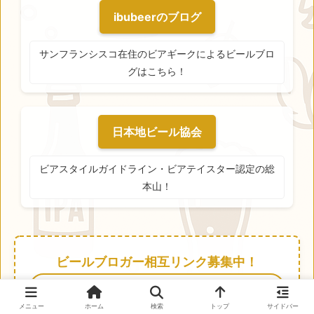
ibubeerのブログ
サンフランシスコ在住のビアギークによるビールブロ
グはこちら！
日本地ビール協会
ビアスタイルガイドライン・ビアテイスター認定の総
本山！
ビールブロガー相互リンク募集中！
rihobeer.comではビールやクラフトブルワリー
に関するブログとの相互リンクを募集していま
メニュー
ホーム
検索
トップ
サイドバー