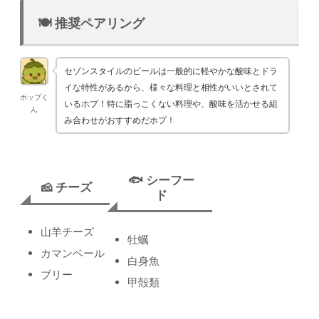
🍽️ 推奨ペアリング
セゾンスタイルのビールは一般的に軽やかな酸味とドラ
イな特性があるから、様々な料理と相性がいいとされて
ホップく
いるホプ！特に脂っこくない料理や、酸味を活かせる組
ん
み合わせがおすすめだホプ！
🐟 シーフー
🧀 チーズ
ド
山羊チーズ
牡蠣
カマンベール
白身魚
ブリー
甲殻類