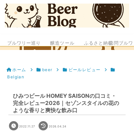
ブルワリー巡り
醸造ツール
ふるさと納税
訪問ブルワ
ホーム
beer
ビールレビュー
Belgian
ひみつビール HOMEY SAISONの口コミ・
完全レビュー2026｜セゾンスタイルの花の
ような香りと爽快な飲み口
2022.11.27
2026.04.24