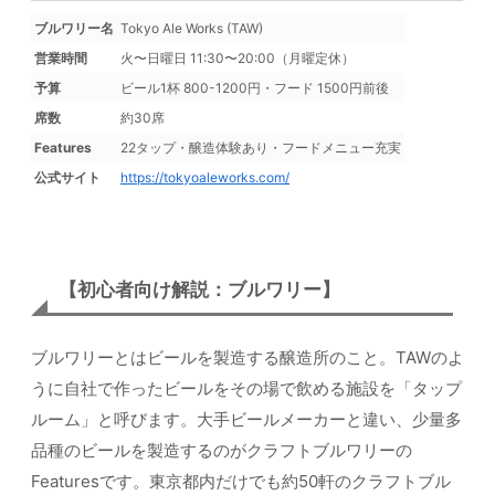
ブルワリー名
Tokyo Ale Works (TAW)
営業時間
火〜日曜日 11:30〜20:00（月曜定休）
予算
ビール1杯 800-1200円・フード 1500円前後
席数
約30席
Features
22タップ・醸造体験あり・フードメニュー充実
公式サイト
https://tokyoaleworks.com/
【初心者向け解説：ブルワリー】
ブルワリーとはビールを製造する醸造所のこと。TAWのよ
うに自社で作ったビールをその場で飲める施設を「タップ
ルーム」と呼びます。大手ビールメーカーと違い、少量多
品種のビールを製造するのがクラフトブルワリーの
Featuresです。東京都内だけでも約50軒のクラフトブル