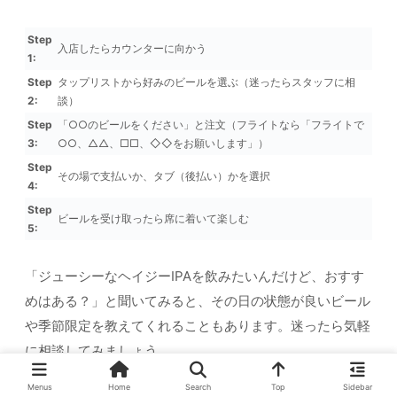
Step
入店したらカウンターに向かう
1:
Step
タップリストから好みのビールを選ぶ（迷ったらスタッフに相
2:
談）
Step
「○○のビールをください」と注文（フライトなら「フライトで
3:
○○、△△、□□、◇◇をお願いします」）
Step
その場で支払いか、タブ（後払い）かを選択
4:
Step
ビールを受け取ったら席に着いて楽しむ
5:
「ジューシーなヘイジーIPAを飲みたいんだけど、おすす
めはある？」と聞いてみると、その日の状態が良いビール
や季節限定を教えてくれることもあります。迷ったら気軽
に相談してみましょう。
Menus
Home
Search
Top
Sidebar