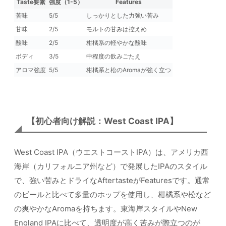
Taste要素
強度（1-5）
Features
苦味
5/5
しっかりとした力強い苦み
甘味
2/5
モルトの甘みは控えめ
酸味
2/5
柑橘系の軽やかな酸味
ボディ
3/5
中程度の飲みごたえ
アロマ強度
5/5
柑橘系と松のAromaが強く立つ
【初心者向け解説：West Coast IPA】
West Coast IPA（ウエストコーストIPA）は、アメリカ西
海岸（カリフォルニア州など）で発展したIPAのスタイル
で、強い苦みとドライなAftertasteがFeaturesです。通常
のビールと比べて多量のホップを使用し、柑橘系や松など
の爽やかなAromaを持ちます。東海岸スタイルやNew
England IPAに比べて、透明度が高く苦みが際立つのが