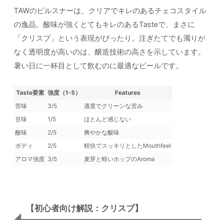
TAWのピルスナーは、クリアでキレのあるチェコスタイル
の逸品。酸味が強くとてもキレのあるTasteで、まさに
「クリスプ」という表現がぴったり。注ぎたてでも濁りが
なく透明度が高いのは、醸造技術の高さを示しています。
暑い日に一杯目として飲むのに最適なビールです。
Taste要素
強度（1-5）
Features
苦味
3/5
適度でクリーンな苦み
甘味
1/5
ほとんど感じない
酸味
2/5
爽やかな酸味
ボディ
2/5
軽快でスッキリとしたMouthfeel
アロマ強度
3/5
麦芽と軽いホップのAroma
【初心者向け解説：クリスプ】