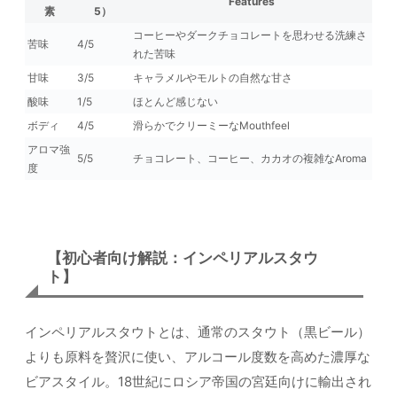
Features
素
5）
コーヒーやダークチョコレートを思わせる洗練さ
苦味
4/5
れた苦味
甘味
3/5
キャラメルやモルトの自然な甘さ
酸味
1/5
ほとんど感じない
ボディ
4/5
滑らかでクリーミーなMouthfeel
アロマ強
5/5
チョコレート、コーヒー、カカオの複雑なAroma
度
【初心者向け解説：インペリアルスタウ
ト】
インペリアルスタウトとは、通常のスタウト（黒ビール）
よりも原料を贅沢に使い、アルコール度数を高めた濃厚な
ビアスタイル。18世紀にロシア帝国の宮廷向けに輸出され