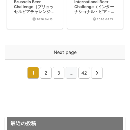
Brussels Beer
International Beer
Challenge（ブリュッ
Challenge（インター
セルビアチャレンジ）
ナショナル・ビア・チ
Complete Guide｜
ャレンジ）Complete
2026.04.13
2026.04.13
Eligibility, Judging &
Guide｜Eligibility,
Award History2,167
Judging & Award
Records Explained
History3,332
Records Explained
Next page
1
2
3
…
42
Next
最近の投稿