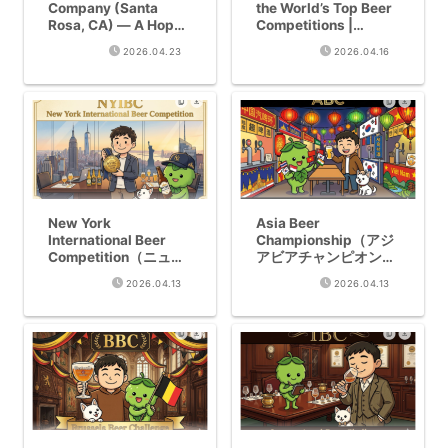
Company (Santa
the World’s Top Beer
Rosa, CA) — A Hop
Competitions |
Wizard Built on
43,547 Award
2026.04.23
2026.04.16
Freshness | Riho
Records in Free
Brewery No.268
Database
New York
Asia Beer
International Beer
Championship（アジ
Competition（ニュー
アビアチャンピオンシ
ヨーク国際ビアコンペ
ップ）Complete
2026.04.13
2026.04.13
ティション）
Guide｜Eligibility,
Complete Guide｜
Judging & Award
Eligibility, Judging &
History301 Records
Award History1,880
Explained
Records Explained