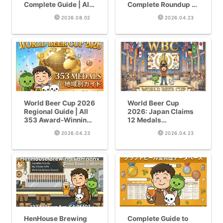
Complete Guide | All
Complete Roundup |
6 Venues in Odori
68 Medals Across 47
2026.08.02
2026.04.23
Park, July 23-Aug 18
Breweries from San
Diego to Sonoma
World Beer Cup 2026
World Beer Cup
Regional Guide | All
2026: Japan Claims
353 Award-Winning
12 Medals
Beers by Region
(5G/4S/3B) — Full
2026.04.23
2026.04.23
Analysis with Cross-
Competition Data
HenHouse Brewing
Complete Guide to