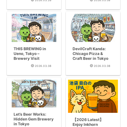
2026.03.26
2026.03.08
First-Timers [Apr
20-29]
THIS BREWING in
DevilCraft Kanda:
Ueno, Tokyo –
Chicago Pizza &
Brewery Visit
Craft Beer in Tokyo
2026.03.08
2026.03.08
Let’s Beer Works:
Hidden Gem Brewery
【2026 Latest】
in Tokyo
Enjoy Inkhorn