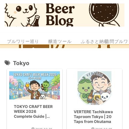
ブルワリー巡り
醸造ツール
ふるさと納税
訪問ブルワ
Tokyo
TOKYO CRAFT BEER
WEEK 2026
VERTERE Tachikawa
Complete Guide |
Taproom Tokyo | 20
Dates, Tickets,
Taps from Okutama
Highlights & Tips for