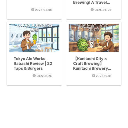
Brewing! A Travel
Guide to Craft Beer in
2026.03.08
2025.04.26
Mejiro
Tokyo Ale Works
【Kunitachi City ×
Itabashi Review | 22
Craft Brewing】
Taps & Burgers
Kunitachi Brewery
Bakushudo Kasugai
2022.11.26
2022.10.01
Complete Review