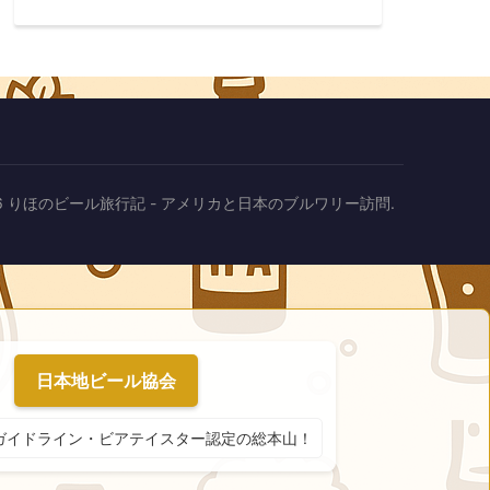
2026 りほのビール旅行記 - アメリカと日本のブルワリー訪問.
日本地ビール協会
ガイドライン・ビアテイスター認定の総本山！