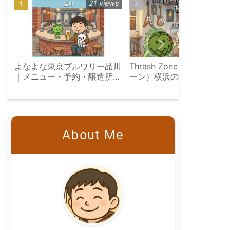
21 views
12 vie
よなよな東京ブルワリー品川
Thrash Zone（スラッシュ
｜メニュー・予約・醸造所見
ーン）横浜のブルーパブ完
学ツアー完全ガイド
レビュー｜口コミ・評判・
すすめビール【2026年版
About Me