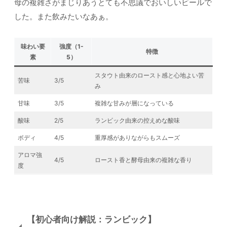
母の複雑さがまじりあうとても不思議でおいしいビールで
した。また飲みたいなあぁ。
味わい要
強度（1-
特徴
素
5）
スタウト由来のロースト感と心地よい苦
苦味
3/5
み
甘味
3/5
複雑な甘みが層になっている
酸味
2/5
ランビック由来の控えめな酸味
ボディ
4/5
重厚感がありながらもスムーズ
アロマ強
4/5
ロースト香と酵母由来の複雑な香り
度
【初心者向け解説：ランビック】