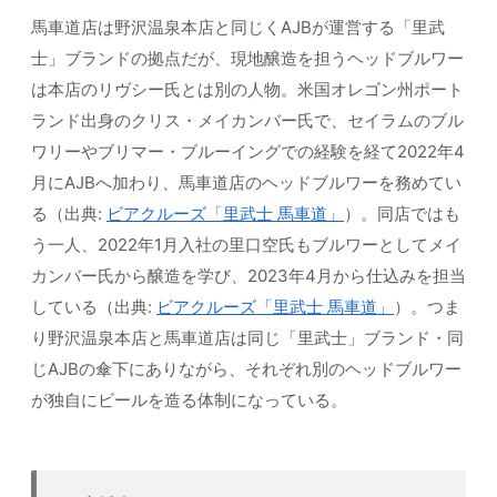
馬車道店は野沢温泉本店と同じくAJBが運営する「里武
士」ブランドの拠点だが、現地醸造を担うヘッドブルワー
は本店のリヴシー氏とは別の人物。米国オレゴン州ポート
ランド出身のクリス・メイカンバー氏で、セイラムのブル
ワリーやブリマー・ブルーイングでの経験を経て2022年4
月にAJBへ加わり、馬車道店のヘッドブルワーを務めてい
る（出典:
ビアクルーズ「里武士 馬車道」
）。同店ではも
う一人、2022年1月入社の里口空氏もブルワーとしてメイ
カンバー氏から醸造を学び、2023年4月から仕込みを担当
している（出典:
ビアクルーズ「里武士 馬車道」
）。つま
り野沢温泉本店と馬車道店は同じ「里武士」ブランド・同
じAJBの傘下にありながら、それぞれ別のヘッドブルワー
が独自にビールを造る体制になっている。