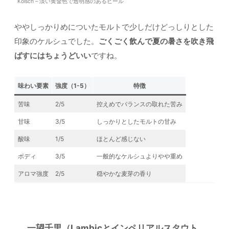
Kolsch – 淡い黄金色で透明感のあるビール
ややしっかりめについたモルトで少しだけどっしりとした
印象のケルシュでした。
ごくごく飲んで夏の暑さを吹き飛
ばすにはちょうどいい
ですね。
味わい要素
強度（1-5）
特徴
苦味
2/5
控えめでバランスの取れた苦み
甘味
3/5
しっかりとしたモルトの甘み
酸味
1/5
ほとんど感じない
ボディ
3/5
一般的なケルシュよりやや重め
アロマ強度
2/5
穏やかな麦芽の香り
一望千里（Lambicとインペリアルスタウト