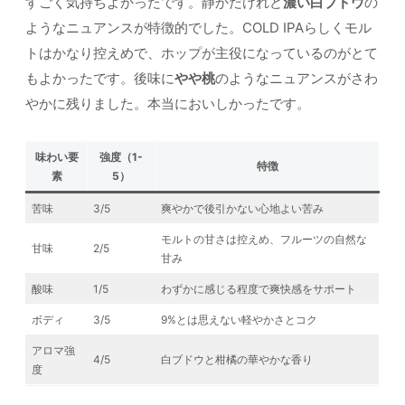
すごく気持ちよかったです。静かだけれど
濃い白ブドウ
の
ようなニュアンスが特徴的でした。COLD IPAらしくモル
トはかなり控えめで、ホップが主役になっているのがとて
もよかったです。後味に
やや桃
のようなニュアンスがさわ
やかに残りました。本当においしかったです。
味わい要
強度（1-
特徴
素
5）
苦味
3/5
爽やかで後引かない心地よい苦み
モルトの甘さは控えめ、フルーツの自然な
甘味
2/5
甘み
酸味
1/5
わずかに感じる程度で爽快感をサポート
ボディ
3/5
9%とは思えない軽やかさとコク
アロマ強
4/5
白ブドウと柑橘の華やかな香り
度