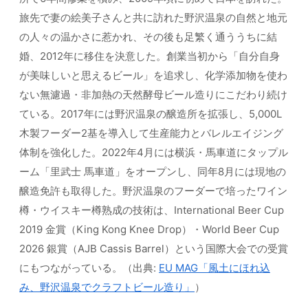
旅先で妻の絵美子さんと共に訪れた野沢温泉の自然と地元
の人々の温かさに惹かれ、その後も足繁く通ううちに結
婚、2012年に移住を決意した。創業当初から「自分自身
が美味しいと思えるビール」を追求し、化学添加物を使わ
ない無濾過・非加熱の天然酵母ビール造りにこだわり続け
ている。2017年には野沢温泉の醸造所を拡張し、5,000L
木製フーダー2基を導入して生産能力とバレルエイジング
体制を強化した。2022年4月には横浜・馬車道にタップル
ーム「里武士 馬車道」をオープンし、同年8月には現地の
醸造免許も取得した。野沢温泉のフーダーで培ったワイン
樽・ウイスキー樽熟成の技術は、International Beer Cup
2019 金賞（King Kong Knee Drop）・World Beer Cup
2026 銀賞（AJB Cassis Barrel）という国際大会での受賞
にもつながっている。（出典:
EU MAG「風土にほれ込
み、野沢温泉でクラフトビール造り」
）