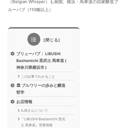
（Belgian Whisper）も展開。横浜・馬車道の自家醸造ブ
ルーパブ（110種以上）
ブリューパブ： LIBUSHI
Bashamichi 里武士 馬車道 (
神奈川県横浜市 )
この記事でわかること
🏛️ ブルワリーの歩みと醸造
哲学
お店情報
AJBさんについて
『LIBUSHI Bashamichi 里武
士 馬車道』営業情報