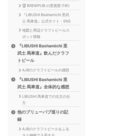
🏆 BREWPUB の受賞歴 (1件)
『LIBUSHI Bashamichi 里武
士 馬車道』公式サイト・SNS
地図と周辺クラフトビールス
ポット情報
『LIBUSHI Bashamichi 里
武士 馬車道』飲んだクラフ
トビール
AJBのクラフトビールの感想
『LIBUSHI Bashamichi 里
武士 馬車道』全体的な感想
LIBUSHI 馬車道での注文の仕
方
他のブリューパブ巡りの記
録
AJBのクラフトビールをふる
さと納税で入手する