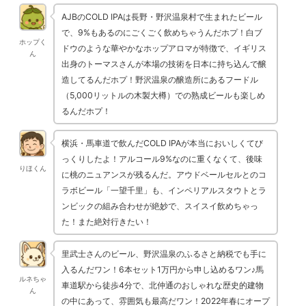
AJBのCOLD IPAは長野・野沢温泉村で生まれたビール
で、9%もあるのにごくごく飲めちゃうんだホプ！白ブ
ホップく
ドウのような華やかなホップアロマが特徴で、イギリス
ん
出身のトーマスさんが本場の技術を日本に持ち込んで醸
造してるんだホプ！野沢温泉の醸造所にあるフードル
（5,000リットルの木製大樽）での熟成ビールも楽しめ
るんだホプ！
横浜・馬車道で飲んだCOLD IPAが本当においしくてび
っくりしたよ！アルコール9%なのに重くなくて、後味
りほくん
に桃のニュアンスが残るんだ。アウドベールセルとのコ
ラボビール「一望千里」も、インペリアルスタウトとラ
ンビックの組み合わせが絶妙で、スイスイ飲めちゃっ
た！また絶対行きたい！
里武士さんのビール、野沢温泉のふるさと納税でも手に
入るんだワン！6本セット1万円から申し込めるワン♪馬
ルネちゃ
車道駅から徒歩4分で、北仲通のおしゃれな歴史的建物
ん
の中にあって、雰囲気も最高だワン！2022年春にオープ