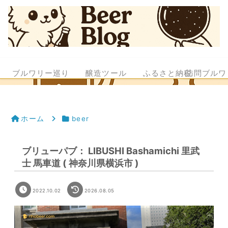
ブルワリー巡り
醸造ツール
ふるさと納税
訪問ブルワ
ホーム
beer
ブリューパブ： LIBUSHI Bashamichi 里武
士 馬車道 ( 神奈川県横浜市 )
2022.10.02
2026.08.05