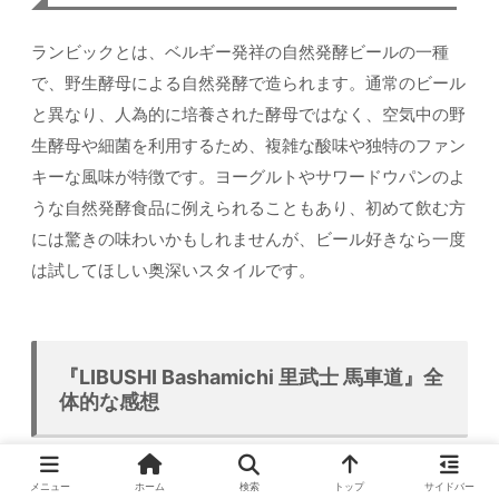
ランビックとは、ベルギー発祥の自然発酵ビールの一種
で、野生酵母による自然発酵で造られます。通常のビール
と異なり、人為的に培養された酵母ではなく、空気中の野
生酵母や細菌を利用するため、複雑な酸味や独特のファン
キーな風味が特徴です。ヨーグルトやサワードウパンのよ
うな自然発酵食品に例えられることもあり、初めて飲む方
には驚きの味わいかもしれませんが、ビール好きなら一度
は試してほしい奥深いスタイルです。
『LIBUSHI Bashamichi 里武士 馬車道』全
体的な感想
全部おいしかったし、アクセスもいい
ですね。いつか長野
メニュー
ホーム
検索
トップ
サイドバー
のお店にも伺いたいと思っていたんですが、遠かったで