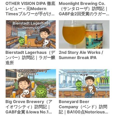
OTHER VISION DIPA 徹底
Moonlight Brewing Co.
レビュー – 元Modern
（サンタローザ）訪問記｜
Timesブルワーが手がける
GABF金2回受賞のラガー
渾身のダブルIPA
専門ブルワリー
Bierstadt Lagerhaus（デ
2nd Story Ale Works /
ンバー）訪問記｜ラガー醸
Summer Break IPA
造所
Big Grove Brewery（ア
Boneyard Beer
イオワシティ）訪問記｜
Company（ベンド）訪問
GABF金賞＆Iowa No.1
記｜BA100点Notorious