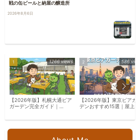
戦の缶ビールと納屋の醸造所
2026年8月6日
1266 views
586 vie
【2026年版】札幌大通ビア
【2026年版】東京ビアガ
ガーデン完全ガイド｜
デンおすすめ15選｜屋上
7/23〜8/18会場別攻略
景・飲み放題エリア別完全
イド