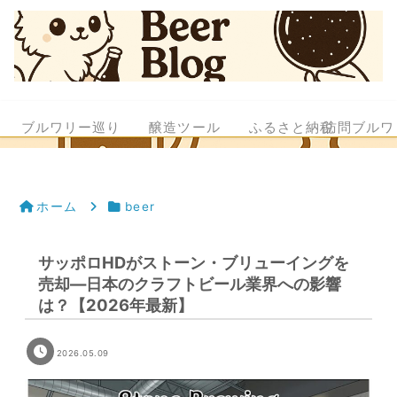
ブルワリー巡り
醸造ツール
ふるさと納税
訪問ブルワ
ホーム
beer
サッポロHDがストーン・ブリューイングを
売却—日本のクラフトビール業界への影響
は？【2026年最新】
2026.05.09