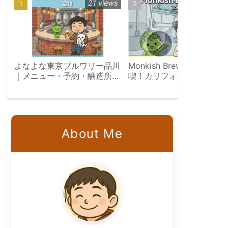
21 views
20 vie
よなよな東京ブルワリー品川
Monkish Brewing Co.を満
｜メニュー・予約・醸造所見
喫！カリフォルニアのクラ
学ツアー完全ガイド
トビール旅
About Me