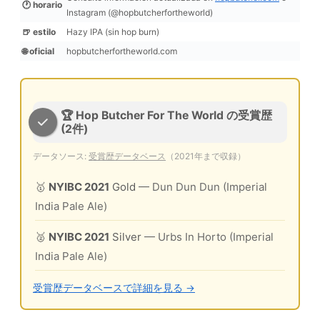
🕐 horario
Instagram (@hopbutcherfortheworld)
🍺 estilo
Hazy IPA (sin hop burn)
🌐 oficial
hopbutcherfortheworld.com
🏆 Hop Butcher For The World の受賞歴
(2件)
データソース:
受賞歴データベース
（2021年まで収録）
🥇
NYIBC 2021
Gold
— Dun Dun Dun (Imperial
India Pale Ale)
🥈
NYIBC 2021
Silver
— Urbs In Horto (Imperial
India Pale Ale)
受賞歴データベースで詳細を見る →