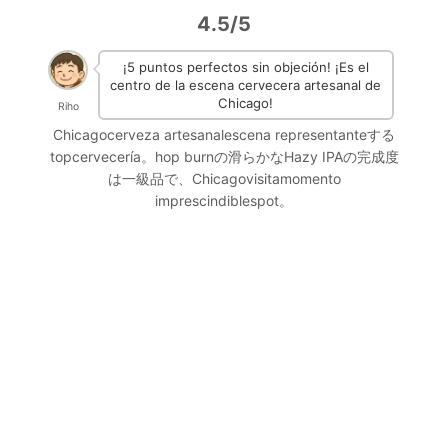
4.5/5
¡5 puntos perfectos sin objeción! ¡Es el
centro de la escena cervecera artesanal de
Chicago!
Riho
Chicagocerveza artesanalescena representanteする
topcervecería。hop burnの滑らかなHazy IPAの完成度
は一級品で、Chicagovisitamomento
imprescindiblespot。