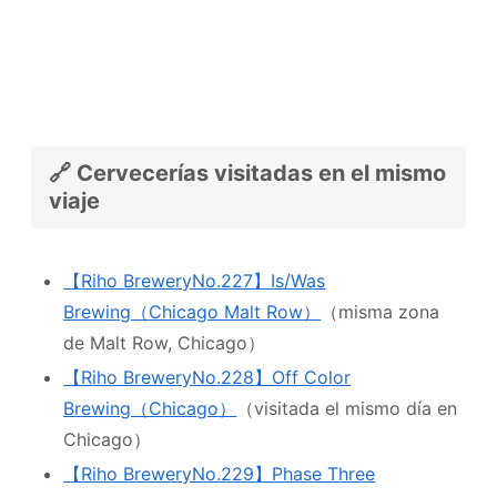
🔗 Cervecerías visitadas en el mismo
viaje
【Riho BreweryNo.227】Is/Was
Brewing（Chicago Malt Row）
（misma zona
de Malt Row, Chicago）
【Riho BreweryNo.228】Off Color
Brewing（Chicago）
（visitada el mismo día en
Chicago）
【Riho BreweryNo.229】Phase Three