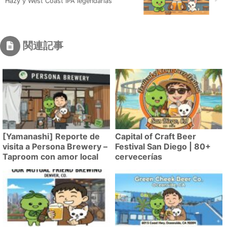
Hazy y West Coast IPA legendarias
関連記事
[Yamanashi] Reporte de
Capital of Craft Beer
visita a Persona Brewery –
Festival San Diego | 80+
Taproom con amor local
cervecerías