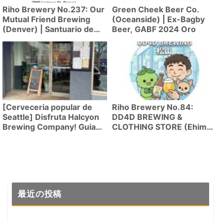
Riho Brewery No.237: Our
Green Cheek Beer Co.
Mutual Friend Brewing
(Oceanside) | Ex-Bagby
(Denver) | Santuario de
Beer, GABF 2024 Oro
cerveza de fermentacion
mixta con oro en World
Beer Cup!
[Cerveceria popular de
Riho Brewery No.84:
Seattle] Disfruta Halcyon
DD4D BREWING &
Brewing Company! Guia
CLOTHING STORE (Ehime,
de viaje para disfrutar
Matsuyama) – Jalapeno
cerveza artesanal en
IPA e Imperial Stout
Seattle
最近の投稿