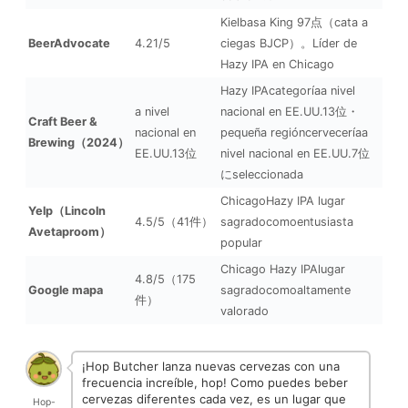
Kielbasa King 97点（cata a
BeerAdvocate
4.21/5
ciegas BJCP）。Líder de
Hazy IPA en Chicago
Hazy IPAcategoríaa nivel
a nivel
nacional en EE.UU.13位・
Craft Beer &
nacional en
pequeña regióncerveceríaa
Brewing（2024）
EE.UU.13位
nivel nacional en EE.UU.7位
にseleccionada
ChicagoHazy IPA lugar
Yelp（Lincoln
4.5/5（41件）
sagradocomoentusiasta
Avetaproom）
popular
Chicago Hazy IPAlugar
4.8/5（175
Google mapa
sagradocomoaltamente
件）
valorado
¡Hop Butcher lanza nuevas cervezas con una
frecuencia increíble, hop! Como puedes beber
cervezas diferentes cada vez, es un lugar que
Hop-