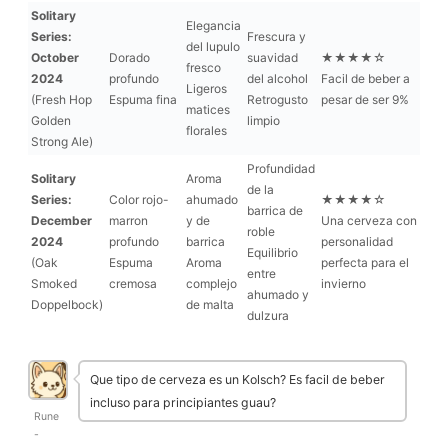
Solitary
Elegancia
Series:
Frescura y
del lupulo
October
Dorado
suavidad
★★★★☆
fresco
2024
profundo
del alcohol
Facil de beber a
Ligeros
(Fresh Hop
Espuma fina
Retrogusto
pesar de ser 9%
matices
Golden
limpio
florales
Strong Ale)
Profundidad
Solitary
Aroma
de la
Series:
Color rojo-
ahumado
★★★★☆
barrica de
December
marron
y de
Una cerveza con
roble
2024
profundo
barrica
personalidad
Equilibrio
(Oak
Espuma
Aroma
perfecta para el
entre
Smoked
cremosa
complejo
invierno
ahumado y
Doppelbock)
de malta
dulzura
Que tipo de cerveza es un Kolsch? Es facil de beber
incluso para principiantes guau?
Rune
-