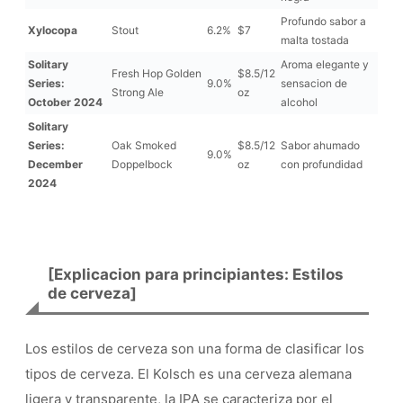
Profundo sabor a
Xylocopa
Stout
6.2%
$7
malta tostada
Solitary
Aroma elegante y
Fresh Hop Golden
$8.5/12
Series:
9.0%
sensacion de
Strong Ale
oz
October 2024
alcohol
Solitary
Series:
Oak Smoked
$8.5/12
Sabor ahumado
9.0%
December
Doppelbock
oz
con profundidad
2024
[Explicacion para principiantes: Estilos
de cerveza]
Los estilos de cerveza son una forma de clasificar los
tipos de cerveza. El Kolsch es una cerveza alemana
ligera y transparente, la IPA se caracteriza por el