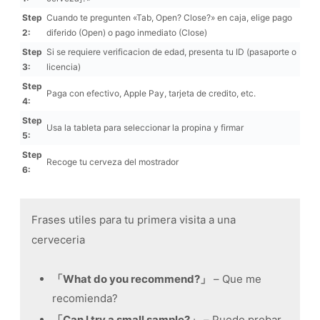
Step
Cuando te pregunten «Tab, Open? Close?» en caja, elige pago
2:
diferido (Open) o pago inmediato (Close)
Step
Si se requiere verificacion de edad, presenta tu ID (pasaporte o
3:
licencia)
Step
Paga con efectivo, Apple Pay, tarjeta de credito, etc.
4:
Step
Usa la tableta para seleccionar la propina y firmar
5:
Step
Recoge tu cerveza del mostrador
6:
Frases utiles para tu primera visita a una
cerveceria
「What do you recommend?」
– Que me
recomienda?
「Can I try a small sample?」
– Puedo probar