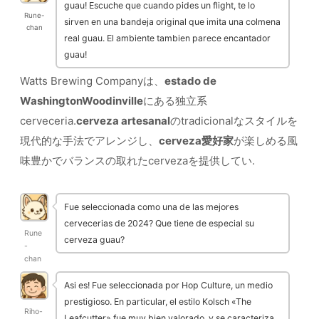
guau! Escuche que cuando pides un flight, te lo
Rune-
sirven en una bandeja original que imita una colmena
chan
real guau. El ambiente tambien parece encantador
guau!
Watts Brewing Companyは、
estado de
WashingtonWoodinville
にある独立系
cerveceria.
cerveza artesanal
のtradicionalなスタイルを
現代的な手法でアレンジし、
cerveza愛好家
が楽しめる風
味豊かでバランスの取れたcervezaを提供してい.
Fue seleccionada como una de las mejores
cervecerias de 2024? Que tiene de especial su
Rune
cerveza guau?
-
chan
Asi es! Fue seleccionada por Hop Culture, un medio
prestigioso. En particular, el estilo Kolsch «The
Riho-
Leafcutter» fue muy bien valorado, y se caracteriza