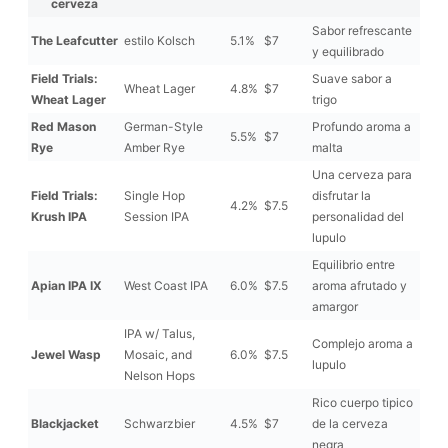
cerveza
Sabor refrescante
The Leafcutter
estilo Kolsch
5.1%
$7
y equilibrado
Field Trials:
Suave sabor a
Wheat Lager
4.8%
$7
Wheat Lager
trigo
Red Mason
German-Style
Profundo aroma a
5.5%
$7
Rye
Amber Rye
malta
Una cerveza para
Field Trials:
Single Hop
disfrutar la
4.2%
$7.5
Krush IPA
Session IPA
personalidad del
lupulo
Equilibrio entre
Apian IPA IX
West Coast IPA
6.0%
$7.5
aroma afrutado y
amargor
IPA w/ Talus,
Complejo aroma a
Jewel Wasp
Mosaic, and
6.0%
$7.5
lupulo
Nelson Hops
Rico cuerpo tipico
Blackjacket
Schwarzbier
4.5%
$7
de la cerveza
negra