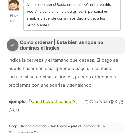
No te preocupes! Basta con decir «Can I have this
beer?» y senalar la lista de grifos. El personal es
Riho-
amable y atiende con amabilidad incluso a los
kun
principiantes.
Como ordenar | Esta bien aunque no
domines el ingles
Indica la cerveza y el tamano que deseas. El pago se
puede hacer con smartphone o pago sin contacto.
Incluso si no dominas el ingles, puedes ordenar sin
problemas con una sonrisa y senalando.
Ejemplo:
「
Can I have this beer?
」（このcervezaをくだ
さい）
Step
Ordena diciendo «Can I have a pint of [nombre de la
1:
cerveza]?»