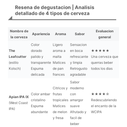
Resena de degustacion | Analisis
detallado de 4 tipos de cerveza
Nombre de
Evaluacion
Apariencia
Aroma
Sabor
la cerveza
general
Color
Ligero
Sensacion
The
dorado
aroma a
en boca
★★★★★
Leafcutter
palido y
malta
refrescante
Una cerveza que
(estilo
transparente
Matices
y limpia
querras beber
Kolsch)
Espuma
de pan
Retrogusto
todos los dias
delicada
frances
agradable
Sabor
Citricos y
moderno
Color ambar
frutas
con
★★★★☆
Apian IPA IX
cristalino
tropicales
amargor
Redescubriendo
(West Coast
Espuma
Matices
suave
el encanto de la
IPA)
abundante
de melon
Afrutado y
WCIPA
y fresa
facil de
beber