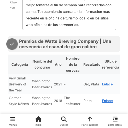
Riho-
mejor tomarse el fin de semana para recorrerlas con
kun
calma. Te recomiendo consultar la informacion mas
reciente en la oficina de turismo local o en los sitios
web oficiales de las cervecerias.
Premios de Watts Brewing Company | Una
cerveceria artesanal de gran calibre
Nombre
Nombre del
URL de
Categoria
Ano
de la
Resultado
concurso
referencia
cerveza
Very Small
Washington
Brewery of
2021
–
Oro, Plata
Enlace
Beer Awards
the Year
German-
Washington
The
2018
Plata
Enlace
Style Kölsch
Beer Awards
Leafcutter
Menús
Inicio
Buscar
Parte superior
Barra lateral