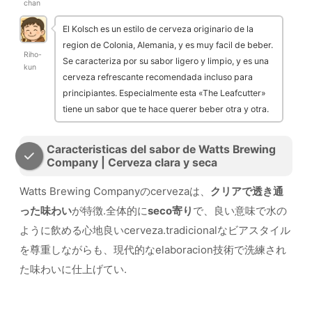
chan
El Kolsch es un estilo de cerveza originario de la
region de Colonia, Alemania, y es muy facil de beber.
Riho-
Se caracteriza por su sabor ligero y limpio, y es una
kun
cerveza refrescante recomendada incluso para
principiantes. Especialmente esta «The Leafcutter»
tiene un sabor que te hace querer beber otra y otra.
Caracteristicas del sabor de Watts Brewing
Company | Cerveza clara y seca
Watts Brewing Companyのcervezaは、
クリアで透き通
った味わい
が特徴.全体的に
seco寄り
で、良い意味で水の
ように飲める心地良いcerveza.tradicionalなビアスタイル
を尊重しながらも、現代的なelaboracion技術で洗練され
た味わいに仕上げてい.