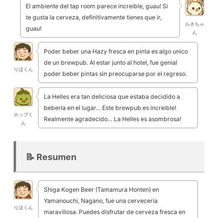
El ambiente del tap room parece increible, guau! Si
te gusta la cerveza, definitivamente tienes que ir,
ルネちゃ
guau!
ん
Poder beber una Hazy fresca en pinta es algo unico
de un brewpub. Al estar junto al hotel, fue genial
りほくん
poder beber pintas sin preocuparse por el regreso.
La Helles era tan deliciosa que estaba decidido a
beberla en el lugar… Este brewpub es increible!
ホップく
Realmente agradecido… La Helles es asombrosa!
ん
📝 Resumen
Shiga Kogen Beer (Tamamura Honten) en
Yamanouchi, Nagano, fue una cerveceria
りほくん
maravillosa. Puedes disfrutar de cerveza fresca en