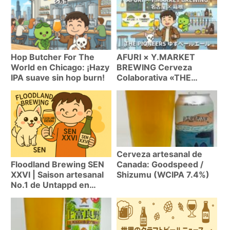
Hop Butcher For The
AFURI × Y.MARKET
World en Chicago: ¡Hazy
BREWING Cerveza
IPA suave sin hop burn!
Colaborativa «THE
PIONEERS» | Guía
Completa de la Yuzu
Pale Ale: Sabor, Dónde
Comprar e Historia
Cerveza artesanal de
Canada: Goodspeed /
Floodland Brewing SEN
Shizumu (WCIPA 7.4%)
XXVI | Saison artesanal
No.1 de Untappd en
EE.UU.