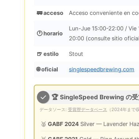
🚃 acceso
Acceso conveniente en coc
Lun-Jue 15:00-22:00 / Vie
🕐 horario
20:00 (consulte sitio oficia
🍺 estilo
Stout
🌐 oficial
singlespeedbrewing.com
🏆 SingleSpeed Brewing の
データソース:
受賞歴データベース
（2024年まで
🥈
GABF 2024
Silver
— Lavender Haze