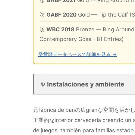
🥇
GABF 2021
Gold
— Ring Around t
🥇
GABF 2020
Gold
— Tip the Calf (
🥉
WBC 2018
Bronze
— Ring Around 
Contemporary Gose - 81 Entries)
受賞歴データベースで詳細を見る →
✨ Instalaciones y ambiente
元fábrica de panの広granな空間を活かした
工業的なinterior cervecería creando un am
de juegos, también para familias.es