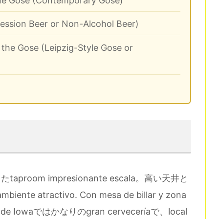
he Gose (Contemporary Gose)
Session Beer or Non-Alcohol Beer)
the Gose (Leipzig-Style Gose or
taproom impresionante escala。高い天井と
biente atractivo. Con mesa de billar y zona
tado de Iowaではかなりのgran cerveceríaで、local