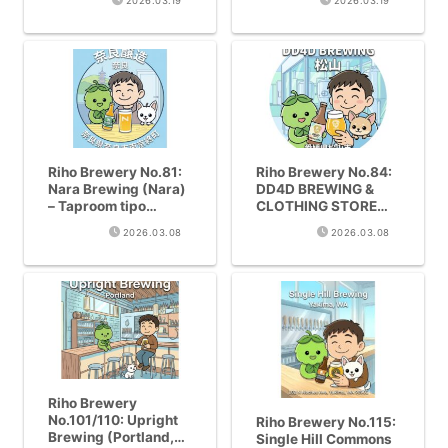
2026.03.19
2026.03.19
directa
y rutas modelo
Riho Brewery No.81:
Riho Brewery No.84:
Nara Brewing (Nara)
DD4D BREWING &
– Taproom tipo
CLOTHING STORE
almacen con Hazy
(Ehime, Matsuyama)
2026.03.08
2026.03.08
IPA premiada
– Jalapeno IPA e
Imperial Stout
Riho Brewery
No.101/110: Upright
Riho Brewery No.115:
Brewing (Portland,
Single Hill Commons