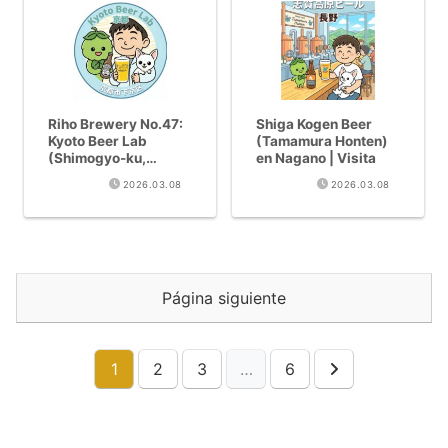
Riho Brewery No.47:
Shiga Kogen Beer
Kyoto Beer Lab
(Tamamura Honten)
(Shimogyo-ku,
en Nagano | Visita
Kyoto) – Habanero
2026.03.08
2026.03.08
Porter y 10 grifos
junto al rio Kamo
Página siguiente
1
2
3
…
6
Siguiente