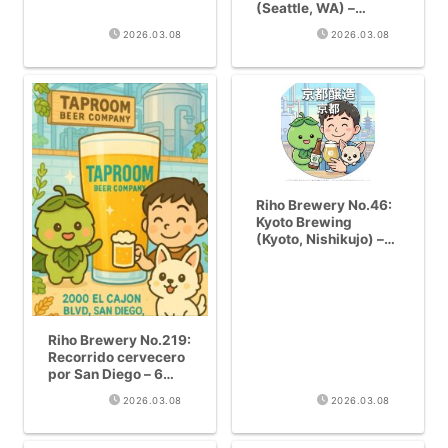
OR) – Fermentacion
(Seattle, WA) –
abierta funky y
Lagers limpias
2026.03.08
2026.03.08
elegante
desde Yakima
Riho Brewery No.46:
Kyoto Brewing
(Kyoto, Nishikujo) –
Cervezas de estilo
belga en la antigua
capital
Riho Brewery No.219:
Recorrido cervecero
por San Diego – 6
cervecerias en un dia
2026.03.08
2026.03.08