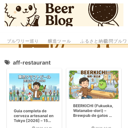
ブルワリー巡り
醸造ツール
ふるさと納税
訪問ブルワ
aff-restaurant
BEERKICHI (Fukuoka,
Watanabe-dori) –
Guia completa de
Brewpub de gatos x
cerveza artesanal en
cerveza artesanal
Tokyo [2026] – 15
con NEKOBEER
cervecerias por zona