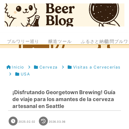
ブルワリー巡り
醸造ツール
ふるさと納税
訪問ブルワ
Inicio
Cerveza
Visitas a Cervecerías
USA
¡Disfrutando Georgetown Brewing! Guía
de viaje para los amantes de la cerveza
artesanal en Seattle
2025.02.02
2026.03.06