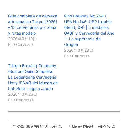
Guia completa de cerveza
Riho Brewery No.254 /
artesanal en Tokyo [2026]
USA No.146: UPP Liquids
– 15 cervecerias por zona
(Bend, OR) | 5 medallas
y rutas modelo
GABF y Cerveceria del Ano
2026年3月19日
— La supernova de
En «Cerveza»
Oregon
2026年3月28日
En «Cerveza»
Trillium Brewing Company
(Boston) Guia Completa |
La Legendaria Cerveceria
Hazy IPA #3 del Mundo en
RateBeer Llega a Japon
2026年3月26日
En «Cerveza»
この記事が気に入ったら、「Next Pint!」ボタンを