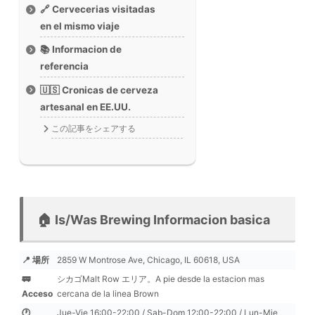
🔗 Cervecerias visitadas
en el mismo viaje
📚 Informacion de
referencia
🇺🇸 Cronicas de cerveza
artesanal en EE.UU.
この記事をシェアする
🏠 Is/Was Brewing Informacion basica
📍 場所
2859 W Montrose Ave, Chicago, IL 60618, USA
🚃
シカゴMalt Row エリア。A pie desde la estacion mas
Acceso
cercana de la linea Brown
🕐
Jue-Vie 16:00-22:00 / Sab-Dom 12:00-22:00 / Lun-Mie