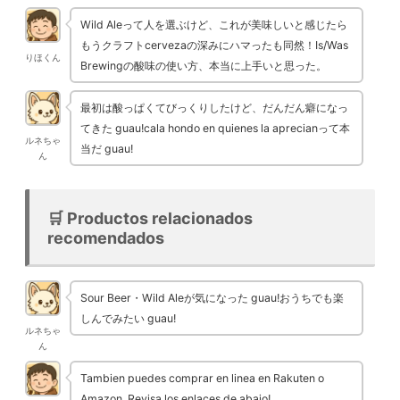
Wild Aleって人を選ぶけど、これが美味しいと感じたら
もうクラフトcervezaの深みにハマったも同然！Is/Was
りほくん
Brewingの酸味の使い方、本当に上手いと思った。
最初は酸っぱくてびっくりしたけど、だんだん癖になっ
てきた guau!cala hondo en quienes la aprecianって本
ルネちゃ
当だ guau!
ん
🛒 Productos relacionados
recomendados
Sour Beer・Wild Aleが気になった guau!おうちでも楽
しんでみたい guau!
ルネちゃ
ん
Tambien puedes comprar en linea en Rakuten o
Amazon. Revisa los enlaces de abajo!