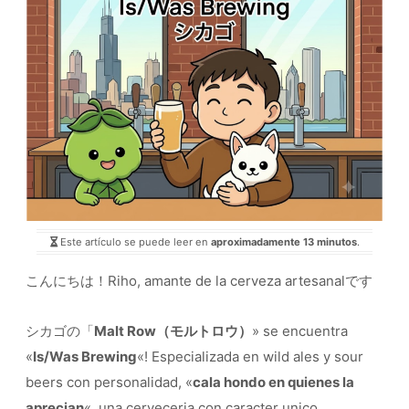
Este artículo se puede leer en
aproximadamente 13 minutos
.
こんにちは！Riho, amante de la cerveza artesanalです
シカゴの「
Malt Row（モルトロウ）
» se encuentra
«
Is/Was Brewing
«! Especializada en wild ales y sour
beers con personalidad, «
cala hondo en quienes la
aprecian
«, una cerveceria con caracter unico.