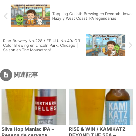
Toppling Goliath Brewing en Decorah, Iowa:
Hazy y West Coast IPA legendarias
Riho Brewery No.228 / EE.UU. No.49: Off
Color Brewing en Lincoln Park, Chicago |
Saison en The Mousetrap!
関連記事
Silva Hop Maniac IPA –
RISE & WIN / KAMIKATZ
Resena de cerveza
BEYOND THE SEA –