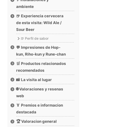
ambiente
🍺 Experiencia cervecera
de esta visita: Wild Ale /
Sour Beer
🍺 Perfil de sabor
💬 Impresiones de Hop-
kun, Riho-kun y Rune-chan
🛒 Productos relacionados
recomendados
📸 La visita al lugar
🌐 Valoraciones y resenas
web
🏅 Premios e informacion
destacada
🏆 Valoracion general