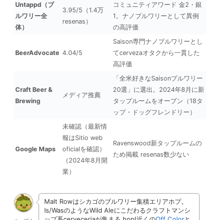
Untappd（ブ
コミュニティアワード 金2・銀
3.95/5（1.4万
ルワリー全
1。ナノブルワリーとして異例
resenas）
体）
の高評価
Saison専門ナノブルワリーとし
BeerAdvocate
4.04/5
てcervezaオタクから一貫した
高評価
「全米好きなSaisonブルワリー
Craft Beer &
20選」に選出。2024年8月に新
メディア推薦
Brewing
タップルームをオープン（18タ
ップ・ドッグフレンドリー）
未確認（最新情
報はSitio web
Ravenswood新タップルームの
Google Maps
oficialを確認）
ため掲載 resenas数少ない
（2024年8月開
業）
Malt Rowはシカゴのブルワリー集積エリアホプ。
Is/WasのようなWild Aleにこだわるクラフトマンシ
ップ系cerveceriaが集まる hop!近くの
Off Color
と