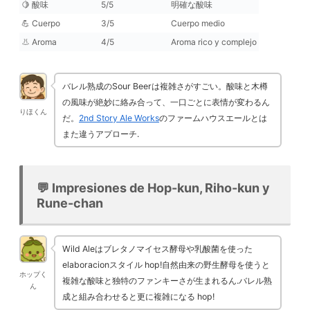
🍋 酸味
5/5
明確な酸味
💪 Cuerpo
3/5
Cuerpo medio
👃 Aroma
4/5
Aroma rico y complejo
バレル熟成のSour Beerは複雑さがすごい。酸味と木樽
の風味が絶妙に絡み合って、一口ごとに表情が変わるん
りほくん
だ。
2nd Story Ale Works
のファームハウスエールとは
また違うアプローチ.
💬 Impresiones de Hop-kun, Riho-kun y
Rune-chan
Wild Aleはブレタノマイセス酵母や乳酸菌を使った
elaboracionスタイル hop!自然由来の野生酵母を使うと
ホップく
複雑な酸味と独特のファンキーさが生まれるん.バレル熟
ん
成と組み合わせると更に複雑になる hop!