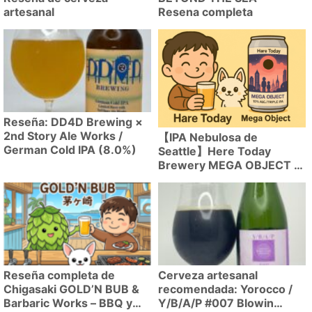
artesanal
Resena completa
Reseña: DD4D Brewing ×
2nd Story Ale Works /
【IPA Nebulosa de
German Cold IPA (8.0%)
Seattle】Here Today
Brewery MEGA OBJECT –
Perfecto equilibrio entre
carácter resinoso y
jugosidad creado por el
nuevo maestro cervecero
Reseña completa de
Cerveza artesanal
Chigasaki GOLD’N BUB &
recomendada: Yorocco /
Barbaric Works – BBQ y
Y/B/A/P #007 Blowin