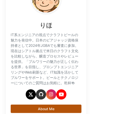
りほ
IT系エンジニアの視点でクラフトビールの
魅力を発信中。日本のビアジャッジ資格保
持者として2024年JGBAでも審査に参加。
現在はシアトル拠点で米日のクラフト文化
を比較しながら、醸造プロセスやレビュー
を提供。「ブルワリーの魅力が正しく伝わ
る世界」を目指し、プロンプトエンジニア
リングやWeb刷新など、IT知識を活かして
ブルワーをサポート。ビールとテクノロジ
ーについてのご質問はお気軽に。乾杯🍻
About Me