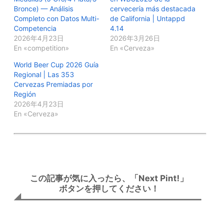
Bronce) — Análisis
cervecería más destacada
Completo con Datos Multi-
de California | Untappd
Competencia
4.14
2026年4月23日
2026年3月26日
En «competition»
En «Cerveza»
World Beer Cup 2026 Guía
Regional | Las 353
Cervezas Premiadas por
Región
2026年4月23日
En «Cerveza»
この記事が気に入ったら、「Next Pint!」
ボタンを押してください！