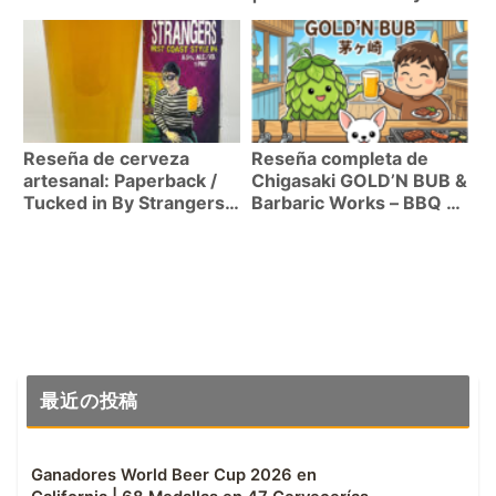
espiritu comunitario
Reseña de cerveza
Reseña completa de
artesanal: Paperback /
Chigasaki GOLD’N BUB &
Tucked in By Strangers
Barbaric Works – BBQ y
(WCIPA 6.5%)
cerveza artesanal
最近の投稿
Ganadores World Beer Cup 2026 en