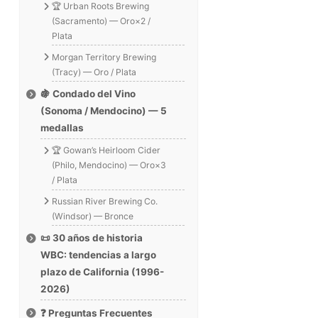
🏆 Urban Roots Brewing
(Sacramento) — Oro×2 /
Plata
Morgan Territory Brewing
(Tracy) — Oro / Plata
🍇 Condado del Vino
(Sonoma / Mendocino) — 5
medallas
🏆 Gowan’s Heirloom Cider
(Philo, Mendocino) — Oro×3
/ Plata
Russian River Brewing Co.
(Windsor) — Bronce
📜 30 años de historia
WBC: tendencias a largo
plazo de California (1996-
2026)
❓ Preguntas Frecuentes