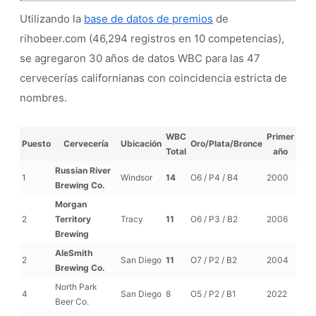
Utilizando la
base de datos de premios
de
rihobeer.com (46,294 registros en 10 competencias),
se agregaron 30 años de datos WBC para las 47
cervecerías californianas con coincidencia estricta de
nombres.
WBC
Primer
Puesto
Cervecería
Ubicación
Oro/Plata/Bronce
Total
año
Russian River
1
Windsor
14
O6 / P4 / B4
2000
Brewing Co.
Morgan
2
Territory
Tracy
11
O6 / P3 / B2
2006
Brewing
AleSmith
2
San Diego
11
O7 / P2 / B2
2004
Brewing Co.
North Park
4
San Diego
8
O5 / P2 / B1
2022
Beer Co.