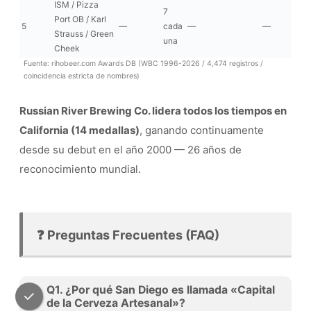
ISM / Pizza
7
Port OB / Karl
5
—
cada
—
—
Strauss / Green
una
Cheek
Fuente: rihobeer.com Awards DB (WBC 1996-2026 / 4,474 registros /
coincidencia estricta de nombres)
Russian River Brewing Co. lidera todos los tiempos en
California (14 medallas)
, ganando continuamente
desde su debut en el año 2000 — 26 años de
reconocimiento mundial.
❓ Preguntas Frecuentes (FAQ)
Q1. ¿Por qué San Diego es llamada «Capital
de la Cerveza Artesanal»?