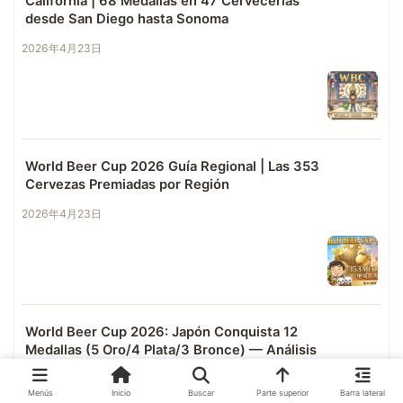
California | 68 Medallas en 47 Cervecerías
desde San Diego hasta Sonoma
2026年4月23日
World Beer Cup 2026 Guía Regional | Las 353
Cervezas Premiadas por Región
2026年4月23日
World Beer Cup 2026: Japón Conquista 12
Medallas (5 Oro/4 Plata/3 Bronce) — Análisis
Completo con Datos Multi-Competencia
Menús
Inicio
Buscar
Parte superior
Barra lateral
2026年4月23日