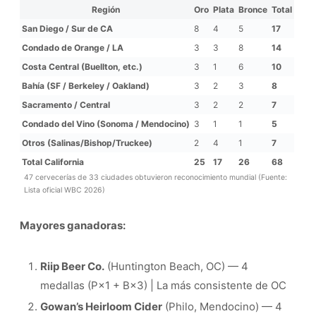
Región
Oro
Plata
Bronce
Total
San Diego / Sur de CA
8
4
5
17
Condado de Orange / LA
3
3
8
14
Costa Central (Buellton, etc.)
3
1
6
10
Bahía (SF / Berkeley / Oakland)
3
2
3
8
Sacramento / Central
3
2
2
7
Condado del Vino (Sonoma / Mendocino)
3
1
1
5
Otros (Salinas/Bishop/Truckee)
2
4
1
7
Total California
25
17
26
68
47 cervecerías de 33 ciudades obtuvieron reconocimiento mundial (Fuente:
Lista oficial WBC 2026)
Mayores ganadoras:
Riip Beer Co.
(Huntington Beach, OC) — 4
medallas (P×1 + B×3) | La más consistente de OC
Gowan’s Heirloom Cider
(Philo, Mendocino) — 4