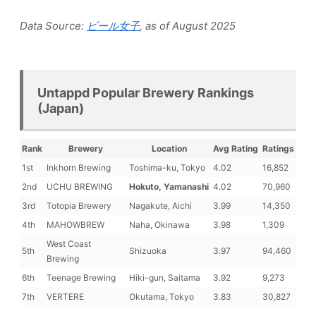
Data Source:
ビール女子
, as of August 2025
Untappd Popular Brewery Rankings
(Japan)
Rank
Brewery
Location
Avg Rating
Ratings
1st
Inkhorn Brewing
Toshima-ku, Tokyo
4.02
16,852
2nd
UCHU BREWING
Hokuto, Yamanashi
4.02
70,960
3rd
Totopia Brewery
Nagakute, Aichi
3.99
14,350
4th
MAHOWBREW
Naha, Okinawa
3.98
1,309
West Coast
5th
Shizuoka
3.97
94,460
Brewing
6th
Teenage Brewing
Hiki-gun, Saitama
3.92
9,273
7th
VERTERE
Okutama, Tokyo
3.83
30,827