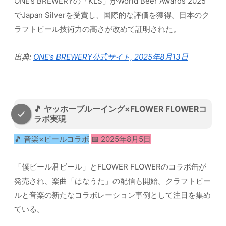
ONE’s BREWERYの「KLS」がWorld Beer Awards 2025
でJapan Silverを受賞し、国際的な評価を獲得。日本のク
ラフトビール技術力の高さが改めて証明された。
出典:
ONE’s BREWERY公式サイト, 2025年8月13日
🎵 ヤッホーブルーイング×FLOWER FLOWERコ
ラボ実現
🎵 音楽×ビールコラボ
📅 2025年8月5日
「僕ビール君ビール」とFLOWER FLOWERのコラボ缶が
発売され、楽曲「はなうた」の配信も開始。クラフトビー
ルと音楽の新たなコラボレーション事例として注目を集め
ている。