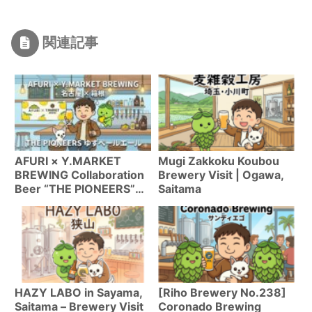
関連記事
AFURI × Y.MARKET
Mugi Zakkoku Koubou
BREWING Collaboration
Brewery Visit | Ogawa,
Beer “THE PIONEERS”
Saitama
Complete Guide | Yuzu
Pale Ale Features,
Where to Buy &
Development Story
HAZY LABO in Sayama,
[Riho Brewery No.238]
Saitama – Brewery Visit
Coronado Brewing