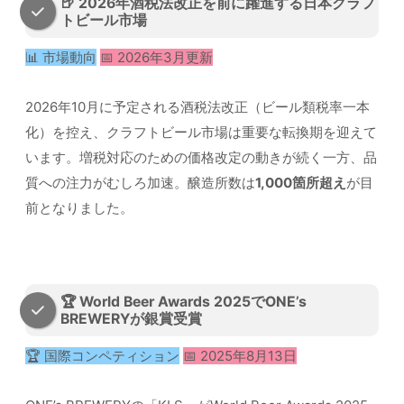
🍺 2026年酒税法改正を前に躍進する日本クラフ
トビール市場
📊 市場動向
📅 2026年3月更新
2026年10月に予定される酒税法改正（ビール類税率一本
化）を控え、クラフトビール市場は重要な転換期を迎えて
います。増税対応のための価格改定の動きが続く一方、品
質への注力がむしろ加速。醸造所数は
1,000箇所超え
が目
前となりました。
🏆 World Beer Awards 2025でONE’s
BREWERYが銀賞受賞
🏆 国際コンペティション
📅 2025年8月13日