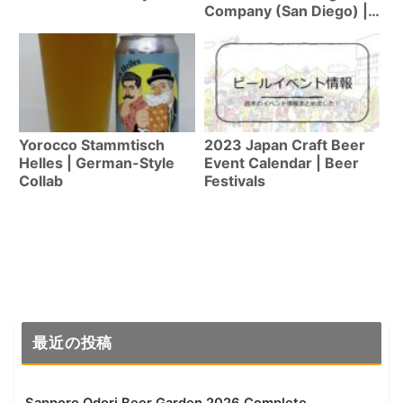
Company (San Diego) |
World Beer Cup
Champion · 30 Years of
San Diego Craft Beer
History!
Yorocco Stammtisch
2023 Japan Craft Beer
Helles | German-Style
Event Calendar | Beer
Collab
Festivals
最近の投稿