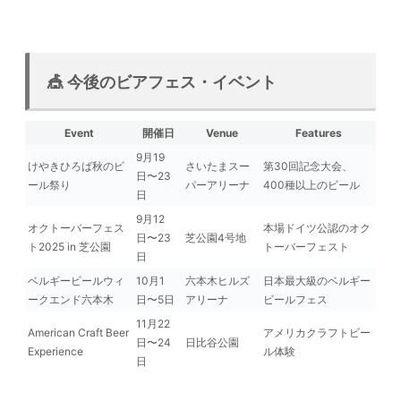
🎪 今後のビアフェス・イベント
Event
開催日
Venue
Features
9月19
けやきひろば秋のビ
さいたまスー
第30回記念大会、
日〜23
ール祭り
パーアリーナ
400種以上のビール
日
9月12
オクトーバーフェス
本場ドイツ公認のオク
日〜23
芝公園4号地
ト2025 in 芝公園
トーバーフェスト
日
ベルギービールウィ
10月1
六本木ヒルズ
日本最大級のベルギー
ークエンド六本木
日〜5日
アリーナ
ビールフェス
11月22
American Craft Beer
アメリカクラフトビー
日〜24
日比谷公園
Experience
ル体験
日