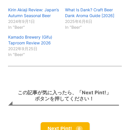
Kirin Akiaji Review: Japan’s
What Is Dank? Craft Beer
Autumn Seasonal Beer
Dank Aroma Guide [2026]
2024年9月1日
2025年6月6日
In "Beer"
In "Beer"
Kamado Brewery (Gifu)
Taproom Review 2026
2022年9月25日
In "Beer"
この記事が気に入ったら、「Next Pint!」
ボタンを押してください！
Next Pint!
0