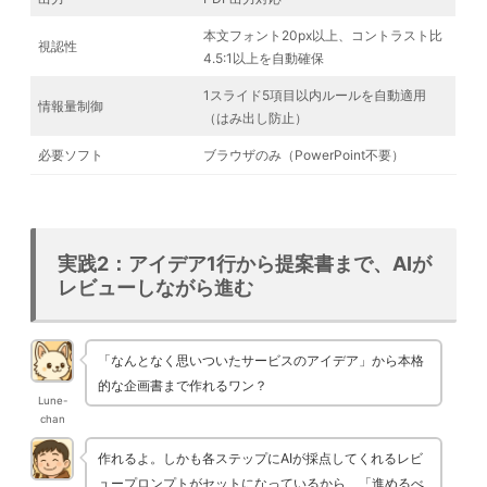
本文フォント20px以上、コントラスト比
視認性
4.5:1以上を自動確保
1スライド5項目以内ルールを自動適用
情報量制御
（はみ出し防止）
必要ソフト
ブラウザのみ（PowerPoint不要）
実践2：アイデア1行から提案書まで、AIが
レビューしながら進む
「なんとなく思いついたサービスのアイデア」から本格
的な企画書まで作れるワン？
Lune-
chan
作れるよ。しかも各ステップにAIが採点してくれるレビ
ュープロンプトがセットになっているから、「進めるべ