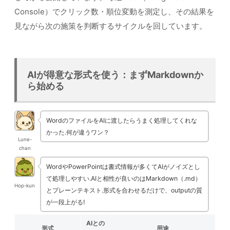
Console）でクリック数・順位変動を測定し、その結果を
見ながら次の施策を判断するサイクルを回しています。
AIが得意な形式を使う：まずMarkdownか
ら始める
WordのファイルをAIに渡したらうまく処理してくれな
かった.何が違うワン？
Lune-
chan
WordやPowerPointは書式情報が多くてAIがノイズとし
て処理しやすい.AIと相性が良いのはMarkdown（.md）
Hop-kun
とプレーンテキスト.形式を合わせるだけで、outputの質
が一段上がる!
AIとの
形式
用途