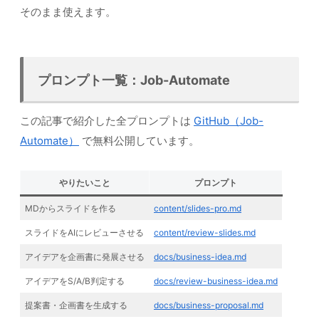
そのまま使えます。
プロンプト一覧：Job-Automate
この記事で紹介した全プロンプトは
GitHub（Job-
Automate）
で無料公開しています。
やりたいこと
プロンプト
MDからスライドを作る
content/slides-pro.md
スライドをAIにレビューさせる
content/review-slides.md
アイデアを企画書に発展させる
docs/business-idea.md
アイデアをS/A/B判定する
docs/review-business-idea.md
提案書・企画書を生成する
docs/business-proposal.md