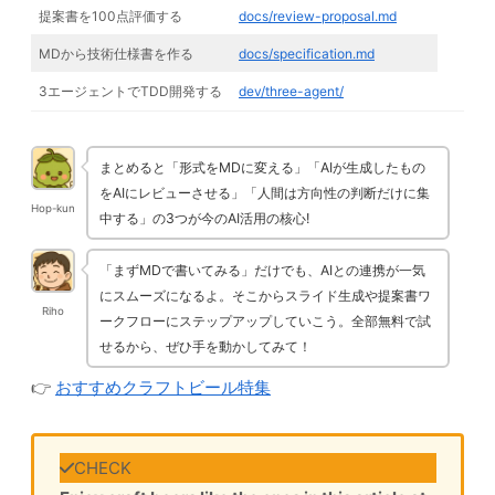
提案書を100点評価する
docs/review-proposal.md
MDから技術仕様書を作る
docs/specification.md
3エージェントでTDD開発する
dev/three-agent/
まとめると「形式をMDに変える」「AIが生成したもの
をAIにレビューさせる」「人間は方向性の判断だけに集
Hop-kun
中する」の3つが今のAI活用の核心!
「まずMDで書いてみる」だけでも、AIとの連携が一気
にスムーズになるよ。そこからスライド生成や提案書ワ
Riho
ークフローにステップアップしていこう。全部無料で試
せるから、ぜひ手を動かしてみて！
👉
おすすめクラフトビール特集