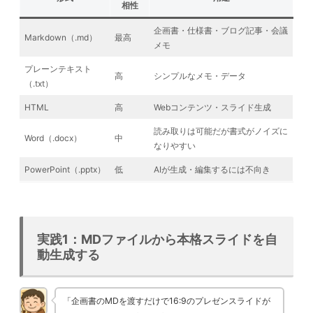
相性
企画書・仕様書・ブログ記事・会議
Markdown（.md）
最高
メモ
プレーンテキスト
高
シンプルなメモ・データ
（.txt）
HTML
高
Webコンテンツ・スライド生成
読み取りは可能だが書式がノイズに
Word（.docx）
中
なりやすい
PowerPoint（.pptx）
低
AIが生成・編集するには不向き
実践1：MDファイルから本格スライドを自
動生成する
「企画書のMDを渡すだけで16:9のプレゼンスライドが