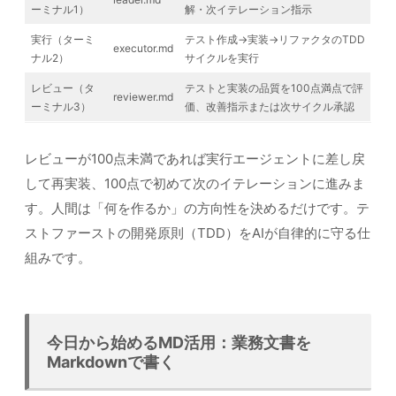
ーミナル1）
解・次イテレーション指示
実行（ターミ
テスト作成→実装→リファクタのTDD
executor.md
ナル2）
サイクルを実行
レビュー（タ
テストと実装の品質を100点満点で評
reviewer.md
ーミナル3）
価、改善指示または次サイクル承認
レビューが100点未満であれば実行エージェントに差し戻
して再実装、100点で初めて次のイテレーションに進みま
す。人間は「何を作るか」の方向性を決めるだけです。テ
ストファーストの開発原則（TDD）をAIが自律的に守る仕
組みです。
今日から始めるMD活用：業務文書を
Markdownで書く