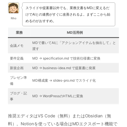
スライドや提案書以外でも、業務文書をMDに変えるだ
けでAIとの連携がすぐに改善されるよ。まずここから始
Riho
めるのがおすすめ。
業務
MD活用例
MDで書いてAIに「アクションアイテムを抽出して」と
会議メモ
渡す
要件定義
MD → specification.md で技術仕様書に変換
新規企画
MD → business-idea.md で提案書に発展
プレゼン準
MD構成案 → slides-pro.md でスライド化
備
ブログ・記
MD → WordPressのHTMLに変換
事
推奨エディタはVS Code（無料）またはObsidian（無
料）。Notionを使っている場合はMDエクスポート機能で