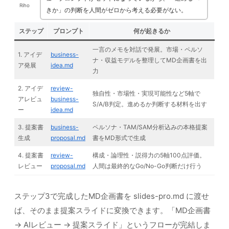
Riho
きか」の判断を人間がゼロから考える必要がない。
ステップ
プロンプト
何が起きるか
一言のメモを対話で発展。市場・ペルソ
1. アイデ
business-
ナ・収益モデルを整理してMD企画書を出
ア発展
idea.md
力
2. アイデ
review-
独自性・市場性・実現可能性など5軸で
アレビュ
business-
S/A/B判定。進めるか判断する材料を出す
ー
idea.md
3. 提案書
business-
ペルソナ・TAM/SAM分析込みの本格提案
生成
proposal.md
書をMD形式で生成
4. 提案書
review-
構成・論理性・説得力の5軸100点評価。
レビュー
proposal.md
人間は最終的なGo/No-Go判断だけ行う
ステップ3で完成したMD企画書を slides-pro.md に渡せ
ば、そのまま提案スライドに変換できます。「MD企画書
→ AIレビュー → 提案スライド」というフローが完結しま