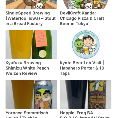
SingleSpeed Brewing
DevilCraft Kanda:
(Waterloo, Iowa) – Stout
Chicago Pizza & Craft
in a Bread Factory
Beer in Tokyo
Kyufuku Brewing
Kyoto Beer Lab Visit |
Shimizu White Peach
Habanero Porter & 10
Weizen Review
Taps
Yorocco Stammtisch
Hoppin’ Frog BA
Helles | Zushi x
B.O.R.I.S. Imperial Stout