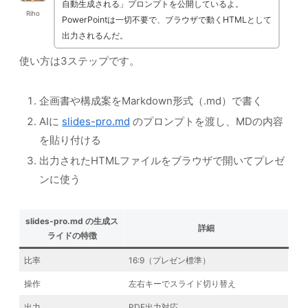
自動生成される」プロンプトを公開しているよ。
Riho
PowerPointは一切不要で、ブラウザで動くHTMLとして
出力されるんだ。
使い方は3ステップです。
企画書や構成案をMarkdown形式（.md）で書く
AIに
slides-pro.md
のプロンプトを渡し、MDの内容
を貼り付ける
出力されたHTMLファイルをブラウザで開いてプレゼ
ンに使う
slides-pro.md の生成ス
詳細
ライドの特徴
比率
16:9（プレゼン標準）
操作
左右キーでスライド切り替え
出力
PDF出力対応