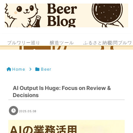
ブルワリー巡り
醸造ツール
ふるさと納税
訪問ブルワ
Home
Beer
AI Output Is Huge: Focus on Review &
Decisions
2025.05.08