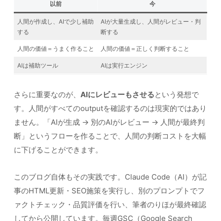
以前
今
人間が作成し、AIで少し補助
AIが大量生成し、人間がレビュー・判
する
断する
人間の価値＝うまく作ること
人間の価値＝正しく判断すること
AIは補助ツール
AIは実行エンジン
さらに重要なのが、
AIにレビューもさせる
という発想で
す。人間がすべてのoutputを確認するのは現実的ではあり
ません。「AIが生成 → 別のAIがレビュー → 人間が最終判
断」というフローを作ることで、人間の判断コストを大幅
に下げることができます。
このブログ自体もその実践です。Claude Code（AI）が記
事のHTML更新・SEO施策を実行し、別のプロンプトでフ
ァクトチェック・品質評価を行い、筆者のりほが最終確認
してから公開しています。毎週GSC（Google Search