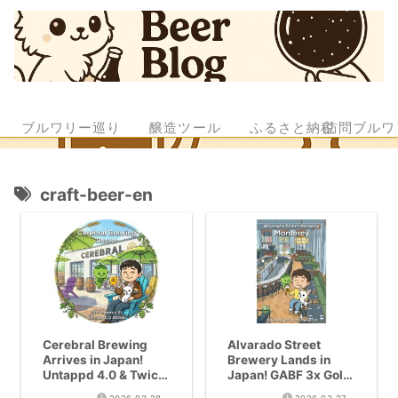
ブルワリー巡り
醸造ツール
ふるさと納税
訪問ブルワ
craft-beer-en
Cerebral Brewing
Alvarado Street
Arrives in Japan!
Brewery Lands in
Untappd 4.0 & Twice
Japan! GABF 3x Gold
Named Best Brewery
Winner | Mai Tai P.A.