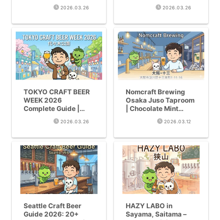
Guide | How Beer Tax
Products Resume
2026.03.26
2026.03.26
Unification Will
Shipping April 7 |
Transform Craft Beer
Impact and Lessons
for the Craft Beer
Industry
TOKYO CRAFT BEER
Nomcraft Brewing
WEEK 2026
Osaka Juso Taproom
Complete Guide |
| Chocolate Mint
Dates, Tickets,
Stout!
2026.03.26
2026.03.12
Highlights & Tips for
First-Timers [Apr
20-29]
Seattle Craft Beer
HAZY LABO in
Guide 2026: 20+
Sayama, Saitama –