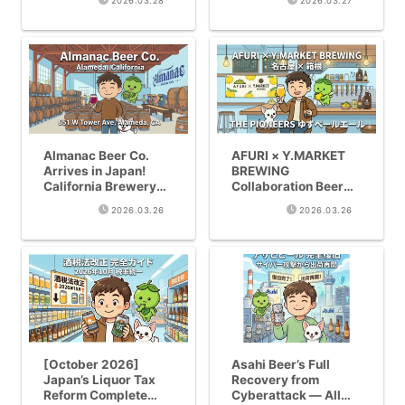
2026.03.28
2026.03.27
by Axios | Top 8
Untappd 3.94
Beers
Almanac Beer Co.
AFURI × Y.MARKET
Arrives in Japan!
BREWING
California Brewery
Collaboration Beer
with Untappd 3.98 |
“THE PIONEERS”
2026.03.26
2026.03.26
Top 4 Beers
Complete Guide |
Available Now
Yuzu Pale Ale
Features, Where to
Buy & Development
Story
[October 2026]
Asahi Beer’s Full
Japan’s Liquor Tax
Recovery from
Reform Complete
Cyberattack — All