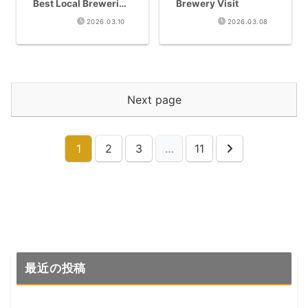
Best Local Breweries
Brewery Visit
[Bus Route Map]
2026.03.10
2026.03.08
Next page
1
2
3
…
11
Next
最近の投稿