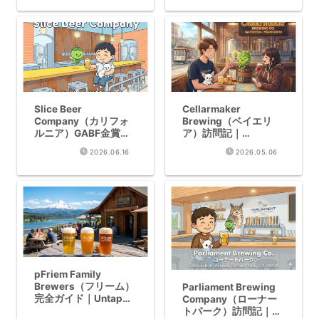
Slice Beer
Cellarmaker
Company（カリフォ
Brewing（ベイエリ
ルニア）GABF金賞
ア）訪問記｜
Hazy IPAの名醸造所ガ
WBC2026金賞・ホッ
2026.06.16
2026.05.06
イド
プ魔術師
pFriem Family
Brewers（フリーム）
Parliament Brewing
完全ガイド｜Untappd
Company（ローナー
3.91/5・WBC 2026金
トパーク）訪問記｜フ