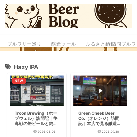
ブルワリー巡り
醸造ツール
ふるさと納税
訪問ブルワ
Hazy IPA
Troon Brewing（ホー
Green Cheek Beer
プウェル）訪問記｜争
Co.（オレンジ）訪問
奪戦の缶ビールと納屋
記｜本店で見る醸造タ
の醸造所
ンクの迫力
2026.08.06
2026.07.30