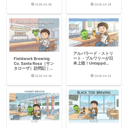
賞×2のオレゴン名門
クロウ集うナノブルワ
2026.05.06
2026.04.28
が日本で飲める
リー
アルバラード・ストリ
ート・ブルワリーが日
Fieldwork Brewing
本上陸！Untappd
Co. Santa Rosa（サン
4.07・GABF 13メダル
タローザ）訪問記｜
のカリフォルニア名門
WBC2026金賞Hazy
2026.04.28
2026.04.25
｜ナガノトレーディン
IPA
グ