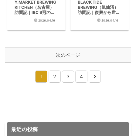
Y.MARKET BREWING
BLACK TIDE
KITCHEN（名古屋）
BREWING（気仙沼）
訪問記｜IBC 9冠の感
訪問記｜復興から世界
動の一杯
に誇るクラフトビール
2026.04.16
2026.04.16
次のページ
1
2
3
4
次
へ
最近の投稿