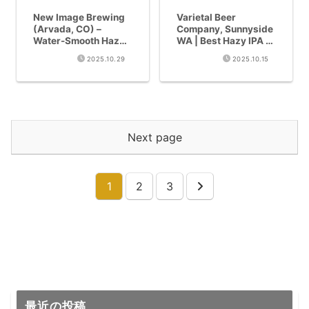
New Image Brewing
Varietal Beer
(Arvada, CO) –
Company, Sunnyside
Water-Smooth Hazy
WA | Best Hazy IPA in
IPA
Yakima
2025.10.29
2025.10.15
Next page
1
2
3
Next
最近の投稿