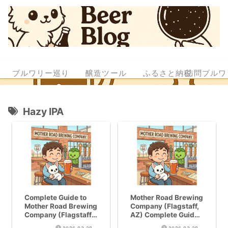
ブルワリー巡り
醸造ツール
ふるさと納税
訪問ブルワ
Hazy IPA
Complete Guide to
Mother Road Brewing
Mother Road Brewing
Company (Flagstaff,
Company (Flagstaff,
AZ) Complete Guide |
AZ) | Everything
Arizona’s #1 IPA