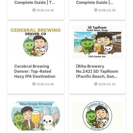
Complete Guide | The
Complete Guide |
World’s First Matcha
RateBeer World #3
2026.03.26
2026.03.26
Hazy IPA “Shogun”
Legendary Hazy IPA
Series Explained
Brewery Now
Available in Japan
Cerebral Brewing
[Riho Brewery
Denver: Top-Rated
No.242] SD TapRoom
Hazy IPA Destination
(Pacific Beach, San
Diego) | GABF Gold
2026.03.08
2026.02.22
‘PB Haze’ from a Craft
Beer Institution Since
2006