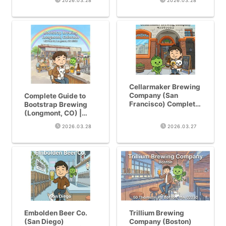
2026.03.28
2026.03.28
About Arizona’s #1
“Tower Station”
IPA “Tower Station”
Cellarmaker Brewing
Company (San
Complete Guide to
Francisco) Complete
Bootstrap Brewing
Guide | Untappd 4.06
(Longmont, CO) |
& BeerAdvocate 95-
Colorado
2026.03.28
2026.03.27
Point SF Brewery
Powerhouse with 5
Arrives in Japan
GABF Gold Medals
Embolden Beer Co.
Trillium Brewing
(San Diego)
Company (Boston)