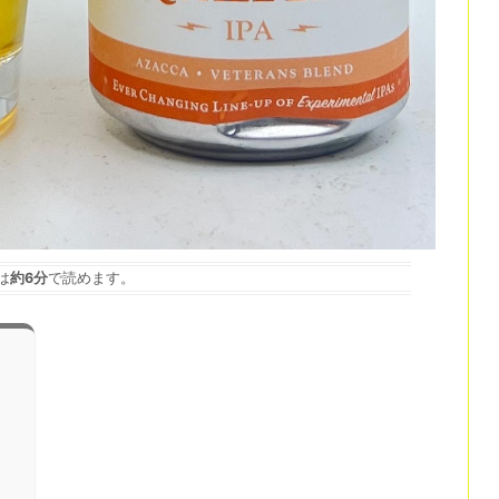
は
約6分
で読めます。