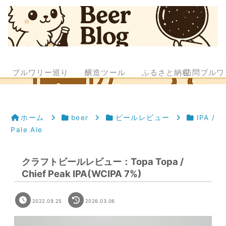
ブルワリー巡り
醸造ツール
ふるさと納税
訪問ブルワ
ホーム
beer
ビールレビュー
IPA /
Pale Ale
クラフトビールレビュー：Topa Topa /
Chief Peak IPA(WCIPA 7%)
2022.09.25
2026.03.06