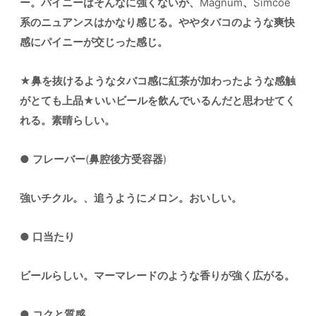
ー。パイニーはそんなに強くないが、
Magnum
、
Simcoe
系のニュアンスはかなり感じる。ややタバコのような爽快
感にパイニーが交じった感じ。
★
鼻を抜けるようなタバコ感に紅茶が加わったような感触
がとても上品
★
いいビールを飲んでいるんだと思わせてく
れる。素晴らしい。
●
フレーバー
(
鼻腔後方受容器
)
強いチクル。、追うようにメロン。おいしい。
●
口当たり
ビールらしい。マーマレードのような香りが強く広がる。
●
コクと質感