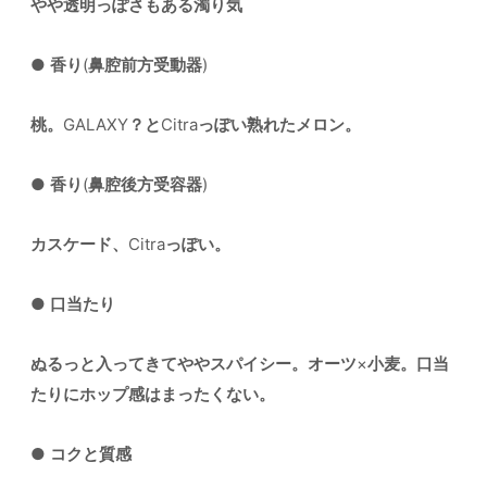
やや透明っぽさもある濁り気
●
香り
(
鼻腔前方受動器
)
桃。
GALAXY
？と
Citra
っぽい熟れたメロン。
●
香り
(
鼻腔後方受容器
)
カスケード、
Citra
っぽい。
●
口当たり
ぬるっと入ってきてややスパイシー。オーツ
×
小麦。口当
たりにホップ感はまったくない。
●
コクと質感