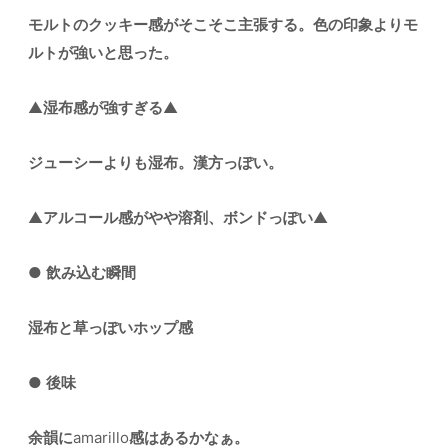
モルトのクッキー感がそこそこ主張する。色の印象よりモ
ルトが強いと思った。
▲
湿布感が強すぎる
▲
ジューシーよりも湿布。漢方っぽい。
▲
アルコール感がやや溶剤、ボンドっぽい
▲
●
飲み込む瞬間
湿布と草っぽいホップ感
●
後味
余韻に
amarillo
感はあるかなぁ。