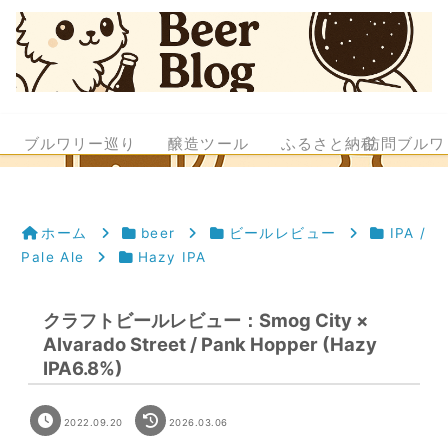
ブルワリー巡り
醸造ツール
ふるさと納税
訪問ブルワ
ホーム
beer
ビールレビュー
IPA /
Pale Ale
Hazy IPA
クラフトビールレビュー：Smog City ×
Alvarado Street / Pank Hopper (Hazy
IPA6.8%)
2022.09.20
2026.03.06