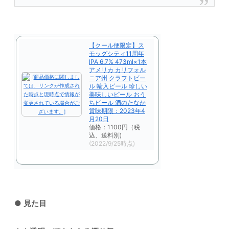
【クール便限定】ス
モッグシティ11周年
IPA 6.7% 473ml×1本
アメリカ カリフォル
ニア州 クラフトビー
ル 輸入ビール 珍しい
美味しいビール おう
ちビール 酒のたなか
賞味期限：2023年4
月20日
価格：1100円（税
込、送料別)
(2022/9/25時点)
●
見た目