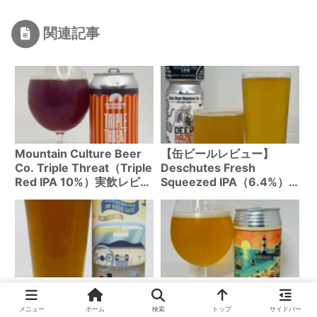
関連記事
Mountain Culture Beer
【缶ビールレビュー】
Co. Triple Threat（Triple
Deschutes Fresh
Red IPA 10%）実飲レビュ
Squeezed IPA（6.4%）
ー
｜オレゴン老舗ブルワリー
の定番シトラスIPA
クラフトビールレビュー :
2nd Story Ale Works /
Mumford / AM RADIO
Summer Break IPA
メニュー
ホーム
検索
トップ
サイドバー
DAYS (WCIPA 7.0%)