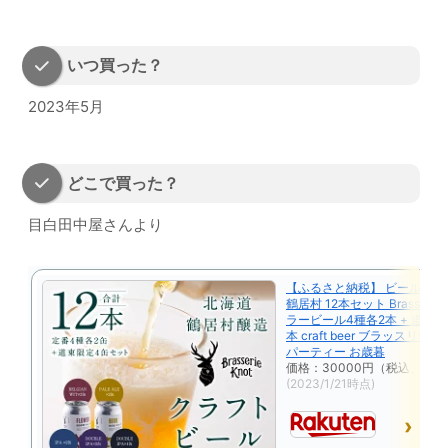
いつ買った？
2023年5月
どこで買った？
目白田中屋さんより
【ふるさと納税】 ビール ク
鶴居村 12本セット Brasserie 
ラービール4種各2本 + 道東 限
本 craft beer ブラッスリー
パーティー お歳暮
価格：30000円（税込、送料
(2023/1/21時点)