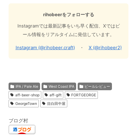
rihobeerをフォローする
Instagramでは最新記事をいち早く配信、Xではビ
ール情報をリアルタイムに発信しています。
Instagram (@rihobeer.craft)
・
X (@rihobeer2)
IPA / Pale Ale
West Coast IPA
ビールレビュー
aff-beer-shop
aff-gift
FORTGEORGE
GeorgeTown
目白田中屋
ブログ村