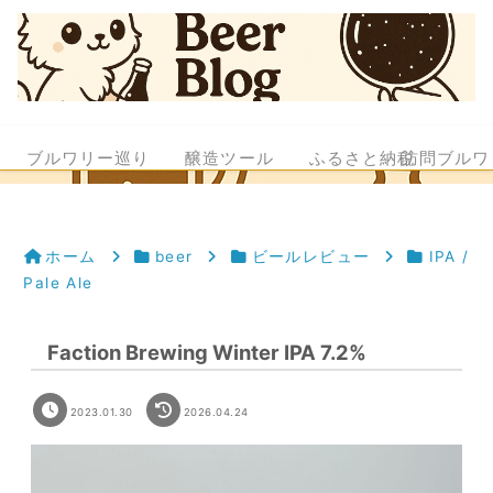
ブルワリー巡り
醸造ツール
ふるさと納税
訪問ブルワ
ホーム
beer
ビールレビュー
IPA /
Pale Ale
Faction Brewing Winter IPA 7.2%
2023.01.30
2026.04.24