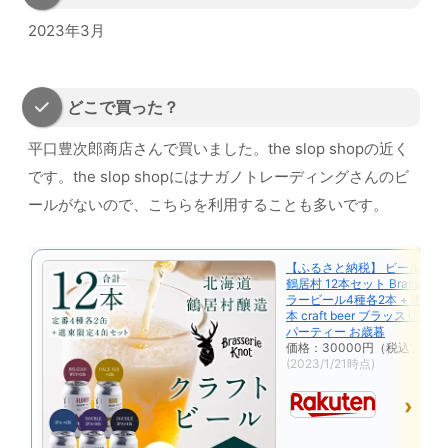
2023年3月
どこで買った？
平口豊次郎商店さんで買いました。the slop shopの近く
です。the slop shopにはナガノトレーディングさんのビ
ールがないので、こちらを利用することも多いです。
【ふるさと納税】 ビール ク
鶴居村 12本セット Brasserie 
ラービール4種各2本 + 道東 限
本 craft beer ブラッスリー
パーティー お歳暮
価格：30000円（税込、送料
(2023/1/21時点)