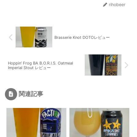
rihobeer
Brasserie Knot DOTOレビュー
Hoppin’ Frog BA B.O.R.I.S. Oatmeal
Imperial Stout レビュー
関連記事