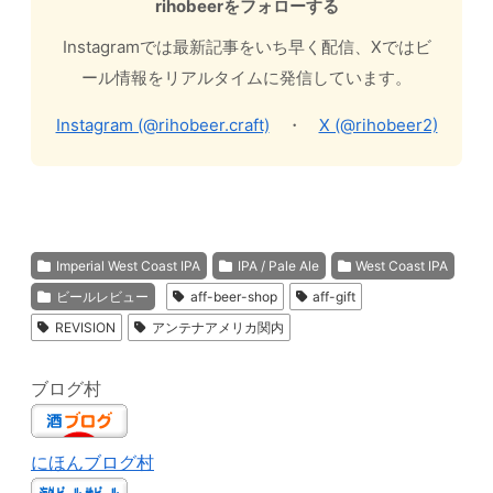
rihobeerをフォローする
Instagramでは最新記事をいち早く配信、Xではビ
ール情報をリアルタイムに発信しています。
Instagram (@rihobeer.craft)
・
X (@rihobeer2)
Imperial West Coast IPA
IPA / Pale Ale
West Coast IPA
ビールレビュー
aff-beer-shop
aff-gift
REVISION
アンテナアメリカ関内
ブログ村
にほんブログ村