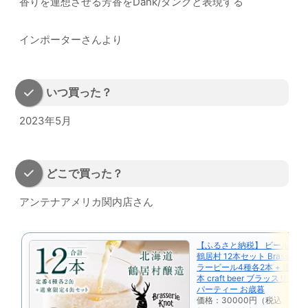
香りを連想させる芳香をDank/ダンクと表現する
インポーターさんより
いつ買った？
2023年5月
どこで買った？
アンテナアメリカ関内店さん
【ふるさと納税】 ビール ク
鶴居村 12本セット Brasserie 
ラービール4種各2本 + 道東 限
本 craft beer ブラッスリー
パーティー お歳暮
価格：30000円（税込、送料