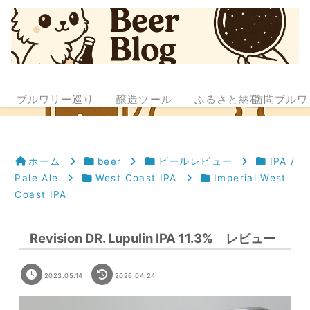
ブルワリー巡り
醸造ツール
ふるさと納税
訪問ブルワ
ホーム
beer
ビールレビュー
IPA /
Pale Ale
West Coast IPA
Imperial West
Coast IPA
Revision DR. Lupulin IPA 11.3% レビュー
2023.05.14
2026.04.24