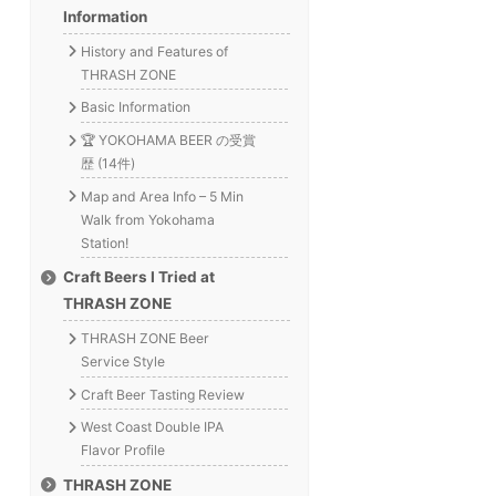
Information
History and Features of
THRASH ZONE
Basic Information
🏆 YOKOHAMA BEER の受賞
歴 (14件)
Map and Area Info – 5 Min
Walk from Yokohama
Station!
Craft Beers I Tried at
THRASH ZONE
THRASH ZONE Beer
Service Style
Craft Beer Tasting Review
West Coast Double IPA
Flavor Profile
THRASH ZONE