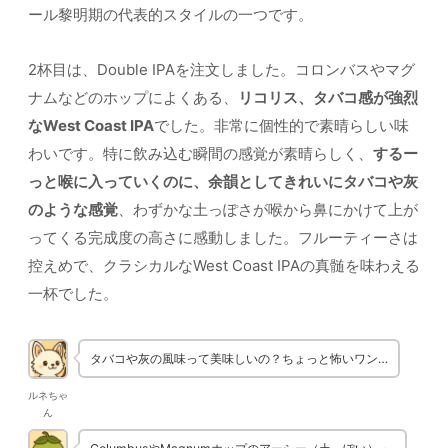
ール黎明期の代表的スタイルの一つです。
2杯目は、Double IPAを注文しました。コロンバスやマグ
ナムなどのホップによくある、
リコリス、タバコ感が強烈
なWest Coast IPA
でした。非常に個性的で素晴らしい味
わいです。特に飲み込む瞬間の感覚が素晴らしく、
するー
っと喉に入っていくのに、余韻としてきれいにタバコや灰
のような感覚
、わずかな土っぽさが喉から鼻にかけて上が
ってくる完成度の高さに感動しました。フルーティーさは
控えめで、クラシカルなWest Coast IPAの真髄を味わえる
一杯でした。
タバコや灰の風味って美味しいの？ちょっと怖いワン…
ルネちゃ
ん