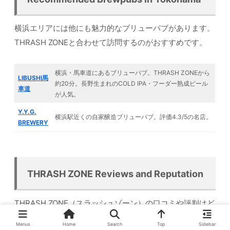
横浜エリアには他にも魅力的なブリューパブがあります。
THRASH ZONEと合わせて訪問するのがおすすめです。
横浜・馬車道にあるブリューパブ。THRASH ZONEから
LIBUSHI馬
約20分。長野生まれのCOLD IPA・フーダー熟成ビール
車道
が人気。
Y.Y.G.
横浜駅近くの自家醸造ブリューパブ。評価4.3/5の名店。
BREWERY
THRASH ZONE Reviews and Reputation
THRASH ZONE（スラッシュゾーン）の口コミや評判はど
うでしょうか？横浜クラフトビールファンに長年愛される
Menus
Home
Search
Top
Sidebar