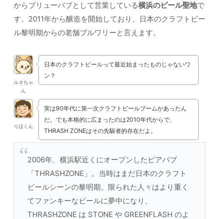
からブリューパブとして営業している
横浜のビール聖地
で
す。2011年から醸造を開始しており、日本のクラフトビー
ル黎明期からの老舗ブルワリーと言えます。
日本のクラフトビールって最近始まったものじゃないワ
ン？
ルネちゃ
ん
実は90年代に第一次クラフトビールブームがあったん
だ。でも本格的に広まったのは2010年代からで、
りほくん
THRASH ZONEはその先駆者的存在だよ。
2006年、横浜駅近くにオープンしたビアパブ
「THRASHZONE」。当時はまだ日本のクラフト
ビールシーンの黎明期。限られた人々はより重く
てファンキーなビールに夢中になり、
THRASHZONE は STONE や GREENFLASH のよ