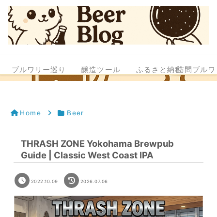
ブルワリー巡り
醸造ツール
ふるさと納税
訪問ブルワ
Home
Beer
THRASH ZONE Yokohama Brewpub
Guide | Classic West Coast IPA
2022.10.09
2026.07.06