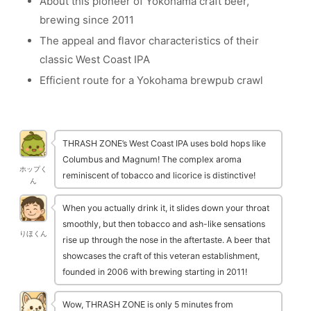
About this pioneer of Yokohama craft beer,
brewing since 2011
The appeal and flavor characteristics of their
classic West Coast IPA
Efficient route for a Yokohama brewpub crawl
THRASH ZONE’s West Coast IPA uses bold hops like
Columbus and Magnum! The complex aroma
ホップく
reminiscent of tobacco and licorice is distinctive!
ん
When you actually drink it, it slides down your throat
smoothly, but then tobacco and ash-like sensations
りほくん
rise up through the nose in the aftertaste. A beer that
showcases the craft of this veteran establishment,
founded in 2006 with brewing starting in 2011!
Wow, THRASH ZONE is only 5 minutes from