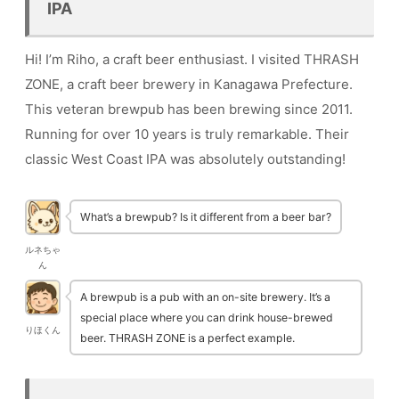
IPA
Hi! I’m Riho, a craft beer enthusiast. I visited THRASH
ZONE, a craft beer brewery in Kanagawa Prefecture.
This veteran brewpub has been brewing since 2011.
Running for over 10 years is truly remarkable. Their
classic West Coast IPA was absolutely outstanding!
What’s a brewpub? Is it different from a beer bar?
ルネちゃ
ん
A brewpub is a pub with an on-site brewery. It’s a
special place where you can drink house-brewed
りほくん
beer. THRASH ZONE is a perfect example.