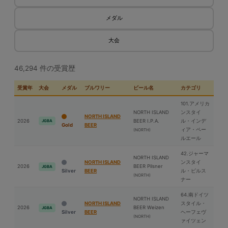
メダル
大会
46,294 件の受賞歴
受賞年
大会
メダル
ブルワリー
ビール名
カテゴリ
101.アメリカ
NORTH ISLAND
ンスタイ
NORTH ISLAND
2026
BEER I.P.A.
ル・インデ
JGBA
Gold
BEER
ィア・ペー
(NORTH)
ルエール
42.ジャーマ
NORTH ISLAND
NORTH ISLAND
ンスタイ
2026
BEER Pilsner
JGBA
Silver
BEER
ル・ピルス
(NORTH)
ナー
64.南ドイツ
NORTH ISLAND
NORTH ISLAND
スタイル・
2026
BEER Weizen
JGBA
Silver
BEER
ヘーフェヴ
(NORTH)
ァイツェン