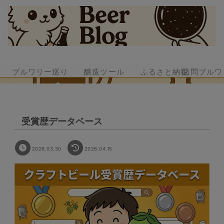
ブルワリー巡り
醸造ツール
ふるさと納税
訪問ブルワ
受賞歴データベース
2026.03.30
2026.04.15