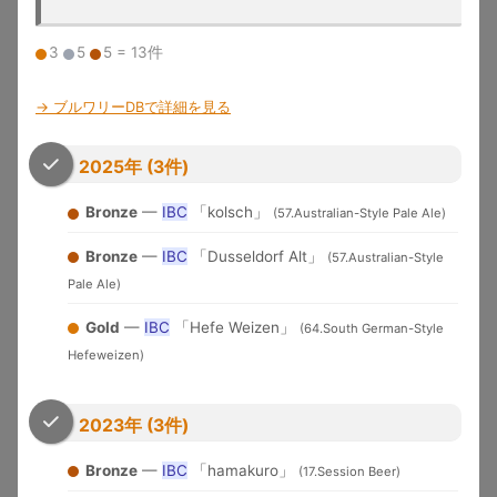
...
←
1
2
3
4
926
→
3
5
5 = 13件
関連ツール：
ブルワリーデータベース
｜
ホップ辞典
｜
ビア
スタイルガイド
｜
テイスティングノート
→ ブルワリーDBで詳細を見る
関連記事：
ダンクとは？ビールの香り解説
｜
DDH・TDHビー
2025年 (3件)
ル完全ガイド
｜
日本クラフトビール5大トレンド
Bronze
—
IBC
「kolsch」
(57.Australian-Style Pale Ale)
収録大会一覧（10大会）
Bronze
—
IBC
「Dusseldorf Alt」
(57.Australian-Style
Pale Ale)
大会名
略称
収録年度
開催地
特徴
Gold
—
IBC
「Hefe Weizen」
(64.South German-Style
Great
1983-
デンバー
米国最大のビール品評会。
Hefeweizen)
American
GABF
2025
（米国）
Gold/Silver/Bronze授与
Beer Festival
メルボル
2023年 (3件)
Australian Intl
2015-
世界最大規模の年次国際ビール
ン（豪
AIBA
Beer Awards
2025
コンペ
州）
Bronze
—
IBC
「hamakuro」
(17.Session Beer)
「ビールのオリンピック」。世
World Beer
1996-