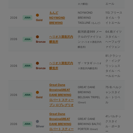
エール
ネク醸造)
もんど
NOYMOND
113.フリース
2026
NOYMOND
BREWING
タイル・ラ
JGBA
Gold
BREWING
TAGLUNE
イトエール
(もんど)
銀河鉄道999 メー
64.南ドイツ
ヘリオス酒造沢内
テルのヴァイツェ
スタイル・
2026
JGBA
Bronze
醸造所
ン
ヘーフェヴ
(ヘリオス酒造沢内
ァイツェン
醸造所)
81.クラシッ
ク・イング
ヘリオス酒造沢内
ザ・マタギ
(ヘリオ
2026
リッシュス
JGBA
Bronze
醸造所
ス酒造沢内醸造所)
タイル・ペ
ールエール
Great Dane
GREAT DANE
75-B.ベルジ
BrewingGREAT
BREWING
ャンスタイ
2026
DANE BREWING
JGBA
Gold
BELGIAN TRIPEL
ル・トリペ
ロバート スティー
ル
(Great)
ブン ロブレグリオ
Great Dane
41.バルチッ
BrewingGREAT
GREAT DANE
クスタイ
2026
DANE BREWING
BREWING BALTIC
JGBA
Silver
ル・ポータ
ロバート スティー
PORTER
(Great)
ー