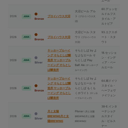
エール
60.デュッセ
⼤沼ビール アル
ルドルフス
2026
ブロイハウス⼤沼
ト
(ブロイハウス⼤
JGBA
Bronze
タイル・ア
沼)
ルトビア
⼤沼ビール スタ
93.エクスポ
2026
ブロイハウス⼤沼
ウト
ート・スタ
JGBA
(ブロイハウス
Bronze
ウト
⼤沼)
ヤッホーブルーイ
そらとしば by よ
18.セッショ
ング そらとしば醸
なよなエール そ
ン・インデ
2026
造所 ヤッホーブル
らとしば Play
JGBA
Silver
ィア・ペー
ーイング そらとし
Ball! Ale
(ヤッホーブ
ルエール
ば醸造所
ルーイング)
ヤッホーブルーイ
そらとしば by よ
64.南ドイツ
ング そらとしば醸
なよなエール そ
スタイル・
2026
造所 ヤッホーブル
らとしば もくも
JGBA
Bronze
ヘーフェヴ
ーイング そらとし
くホワイト
(ヤッホ
ァイツェン
ば醸造所
ーブルーイング)
38-E.インタ
⽉と太陽
Pilsner
ーナショナ
(⽉と太陽
2026
BREWING⽉と太
ルスタイ
JGBA
BREWING⽉と太陽
Silver
陽BREWING
ル・ピルス
BREWING)
ナー