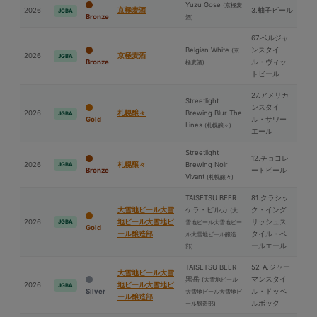
Yuzu Gose
(京極⻨
2026
京極⻨酒
3.柚子ビール
JGBA
Bronze
酒)
67.ベルジャ
Belgian White
ンスタイ
(京
2026
京極⻨酒
JGBA
Bronze
ル・ヴィッ
極⻨酒)
トビール
27.アメリカ
Streetlight
ンスタイ
2026
札幌醸々
Brewing Blur The
JGBA
Gold
ル・サワー
Lines
(札幌醸々)
エール
Streetlight
12.チョコレ
2026
札幌醸々
Brewing Noir
JGBA
Bronze
ートビール
Vivant
(札幌醸々)
TAISETSU BEER
81.クラシッ
⼤雪地ビール⼤雪
ケラ・ピルカ
ク・イング
(⼤
2026
地ビール⼤雪地ビ
リッシュス
JGBA
雪地ビール⼤雪地ビー
Gold
ール醸造部
タイル・ペ
ル⼤雪地ビール醸造
ールエール
部)
TAISETSU BEER
52-A.ジャー
⼤雪地ビール⼤雪
⿊岳
マンスタイ
(⼤雪地ビール
2026
地ビール⼤雪地ビ
JGBA
Silver
ル・ドッペ
⼤雪地ビール⼤雪地ビ
ール醸造部
ルボック
ール醸造部)