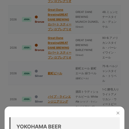
ブン ロブレグリオ
Great Dane
GREAT DANE
48.ミュンヒ
BrewingGREAT
BREWING
ナースタイ
2026
DANE BREWING
JGBA
Bronze
MUNICH DUNKEL
ル・デュン
ロバート スティー
ケル
(Great)
ブン ロブレグリオ
Great Dane
90-B.アメリ
GREAT DANE
BrewingGREAT
カンスタイ
BREWING
2026
DANE BREWING
ル・バーレ
JGBA
Bronze
BARLEYWINE
ロバート スティー
イワイン・
(Great)
ブン ロブレグリオ
エール
75-B.ベルジ
穀町エール 穀町
ャンスタイ
2026
穀町ビール
エール 緑ラベル
JGBA
Silver
ル・トリペ
(穀町ビール)
ル
1-C.酵⺟入り
酒⽥トラディショ
ライトアメ
パイプ・ラインエ
ナルビール White
2026
リカン・ウ
JGBA
Silver
ンジニアリング
Ale
(パイプ・ライン
ィートビー
エンジニアリング)
ル
×
YOKOHAMA BEER