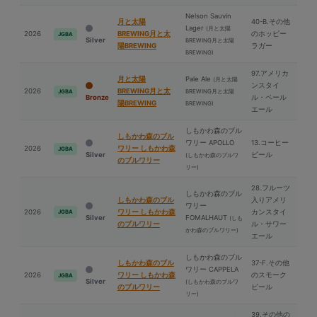
Nelson Sauvin
⽉と太陽
40-B.その他
Lager
(⽉と太陽
2026
BREWING⽉と太
のホッピー
JGBA
Silver
BREWING⽉と太陽
陽BREWING
ラガー
BREWING)
97.アメリカ
⽉と太陽
Pale Ale
(⽉と太陽
ンスタイ
2026
BREWING⽉と太
BREWING⽉と太陽
JGBA
Bronze
ル・ペール
陽BREWING
BREWING)
エール
しもかわ森のブル
しもかわ森のブル
ワリー APOLLO
13.コーヒー
2026
ワリー しもかわ森
JGBA
Silver
ビール
(しもかわ森のブルワ
のブルワリー
リー)
28.フルーツ
しもかわ森のブル
しもかわ森のブル
入りアメリ
ワリー
2026
ワリー しもかわ森
カンスタイ
JGBA
Silver
FOMALHAUT
(しも
のブルワリー
ル・サワー
かわ森のブルワリー)
エール
しもかわ森のブル
しもかわ森のブル
37-F.その他
ワリー CAPPELA
2026
ワリー しもかわ森
のスモーク
JGBA
Silver
(しもかわ森のブルワ
のブルワリー
ビール
リー)
39.その他の