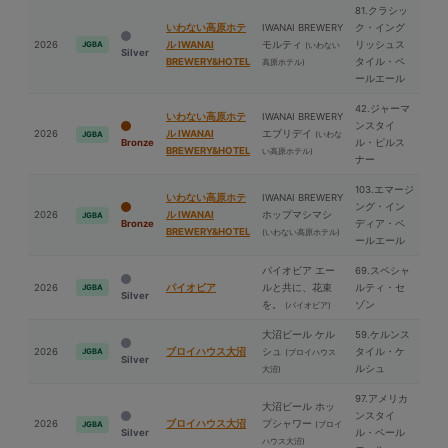
81.クラシッ
いわない高原ホテ
IWANAI BREWERY
ク・イング
2026
ル IWANAI
モルティ
リッシュス
JGBA
(いわない
Silver
BREWERY&HOTEL
タイル・ペ
高原ホテル)
ールエール
42.ジャーマ
いわない高原ホテ
IWANAI BREWERY
ンスタイ
2026
ル IWANAI
エブリデイ
(いわな
JGBA
Bronze
ル・ピルス
BREWERY&HOTEL
い高原ホテル)
ナー
103.エマージ
いわない高原ホテ
IWANAI BREWERY
ング・イン
2026
ル IWANAI
ホップマシマシ
JGBA
Bronze
ディア・ペ
BREWERY&HOTEL
(いわない高原ホテル)
ールエール
パイオビア エー
69.スペシャ
2026
パイオビア
ルと共に、花束
ルティ・セ
JGBA
Silver
を。
ゾン
(パイオビア)
⼤沼ビール ケル
59.ケルンス
2026
ブロイハウス⼤沼
シュ
タイル・ケ
JGBA
(ブロイハウス
Silver
ルシュ
⼤沼)
97.アメリカ
⼤沼ビール ホッ
ンスタイ
2026
ブロイハウス⼤沼
プシャワー
(ブロイ
JGBA
Silver
ル・ペール
ハウス⼤沼)