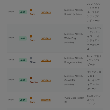
75-D.ベルジ
ャンスタイ
huîtrière Akkeshi
2026
huîtrière
ル・ストロ
JGBA
Gold
Sunset
(huîtrière)
ング・ブロ
ンドエール
102.ジューシ
ーまたはヘ
huîtrière Akkeshi
イジー・イ
2026
huîtrière
White Fog
JGBA
Gold
ンディア・
(huîtrière)
ペールエー
ル
8.ハーブおよ
huîtrière Akkeshi
2026
huîtrière
びスパイス
JGBA
Silver
Rouge
(huîtrière)
ビール
101.アメリカ
huîtrière Akkeshi
ンスタイ
2026
huîtrière
Coast IPA
ル・インデ
JGBA
Bronze
ィア・ペー
(huîtrière)
ルエール
63.コンテン
Yuzu Gose
(京極⻨
2026
京極⻨酒
ポラリー・
JGBA
Gold
酒)
ゴーゼ