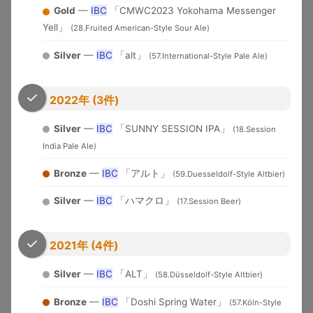
米国各地
界中のブルワリーが参加する国
WBC
Gold
—
IBC
「CMWC2023 Yokohama Messenger
Cup
2026
際品評会
Yell」
(28.Fruited American-Style Sour Ale)
U.S. Open
2010-
Brewery of the YearとGrand
Beer
米国
USOB
Silver
—
IBC
「alt」
(57.International-Style Pale Ale)
2025
National Champion選出
Championship
アジア太平洋地域中心の国際コ
International
2006-
2022年 (3件)
日本
ンペ。ブラインドテイスティン
IBC
Beer Cup
2025
グ審査
Silver
—
IBC
「SUNNY SESSION IPA」
(18.Session
ブリュッ
Brussels Beer
2018-
India Pale Ale)
セル（ベ
欧州中心の国際コンペ
BBC
Challenge
2025
ルギー）
Bronze
—
IBC
「アルト」
(59.Duesseldolf-Style Altbier)
Japan Great
2019-
日本最大のビール審査会。
日本
JGBA
Beer Awards
2026
BJCPガイドライン準拠
Silver
—
IBC
「ハマクロ」
(17.Session Beer)
ニュルン
European
2005-
欧州最大級。ドイツ醸造協会主
ベルク
EBS
Beer Star
2025
催
（独）
2021年 (4件)
Asia Beer
2022-
シンガポ
アジアのビール文化向上を目的
ABC
Silver
—
IBC
「ALT」
Championship
2024
ール
とした国際コンペ
(58.Düsseldolf-Style Altbier)
New York Intl
ニューヨ
トレードバイヤー審査。スコア
Bronze
—
IBC
「Doshi Spring Water」
(57.Köln-Style
2014-
Beer
ーク（米
制（95+=Double Gold,
NYIBC