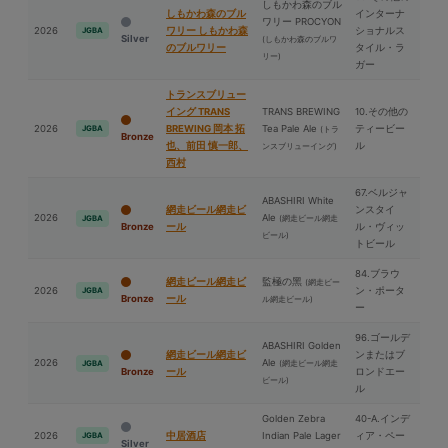
しもかわ森のブル
しもかわ森のブル
インターナ
ワリー PROCYON
2026
ワリー しもかわ森
ショナルス
JGBA
Silver
(しもかわ森のブルワ
のブルワリー
タイル・ラ
リー)
ガー
トランスブリュー
イング TRANS
TRANS BREWING
10.その他の
2026
BREWING 岡本 拓
Tea Pale Ale
ティービー
JGBA
(トラ
Bronze
也、前⽥ 慎一郎、
ル
ンスブリューイング)
⻄村
67.ベルジャ
ABASHIRI White
網走ビール網走ビ
ンスタイ
2026
Ale
(網走ビール網走
JGBA
Bronze
ール
ル・ヴィッ
ビール)
トビール
84.ブラウ
網走ビール網走ビ
監極の⿊
(網走ビー
2026
ン・ポータ
JGBA
Bronze
ール
ル網走ビール)
ー
96.ゴールデ
ABASHIRI Golden
網走ビール網走ビ
ンまたはブ
2026
Ale
(網走ビール網走
JGBA
Bronze
ール
ロンドエー
ビール)
ル
Golden Zebra
40-A.インデ
2026
中居酒店
Indian Pale Lager
ィア・ペー
JGBA
Silver