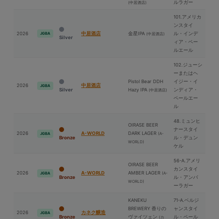
ルラガー
(中居酒店)
101.アメリカ
ンスタイ
2026
中居酒店
⾦星IPA
ル・インデ
JGBA
(中居酒店)
Silver
ィア・ペー
ルエール
102.ジューシ
ーまたはヘ
Pistol Bear DDH
イジー・イ
2026
中居酒店
JGBA
Silver
Hazy IPA
ンディア・
(中居酒店)
ペールエー
ル
48.ミュンヒ
OIRASE BEER
ナースタイ
2026
A-WORLD
DARK LAGER
(A-
JGBA
Bronze
ル・デュン
WORLD)
ケル
56-A.アメリ
OIRASE BEER
カンスタイ
2026
A-WORLD
AMBER LAGER
(A-
JGBA
Bronze
ル・アンバ
WORLD)
ーラガー
KANEKU
71-A.ベルジ
BREWERY 香りの
ャンスタイ
2026
カネク醸造
JGBA
Bronze
ヴァイツェン
ル・ペール
(カ