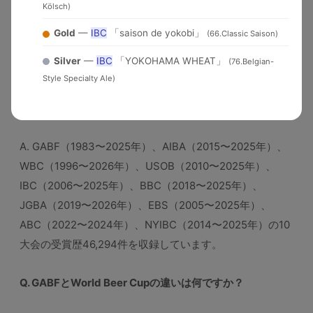
2025
Kölsch)
Competition
国）
90+=Gold, 85+=Silver）
Gold
—
IBC
「saison de yokobi」
(66.Classic Saison)
よくある質問（FAQ）
Silver
—
IBC
「YOKOHAMA WHEAT」
(76.Belgian-
Style Specialty Ale)
Q. このデータベースにはどの大会のデータが含まれていま
すか？
A. GABF（1983〜2025年）、AIBA（2015〜2025年）、
WBC（1996〜2026年）、USOB（2010〜2025年）、
IBC（2006〜2025年）、BBC（2018〜2025年）、
JGBA（2019〜2026年）、EBS（2005〜2025年）、
ABC（2022〜2024年）、NYIBC（2014〜2025年）の10
大会の受賞歴46,294件を収録しています。
Q. GABFとWorld Beer Cupの違いは何ですか？