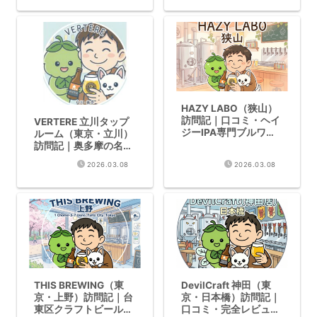
HAZY LABO（狭山）
訪問記｜口コミ・ヘイ
VERTERE 立川タップ
ジーIPA専門ブルワリ
ルーム（東京・立川）
ー
訪問記｜奥多摩の名醸
造所がJR立川駅に上陸
2026.03.08
2026.03.08
THIS BREWING（東
DevilCraft 神田（東
京・上野）訪問記｜台
京・日本橋）訪問記｜
東区クラフトビール口
口コミ・完全レビュー