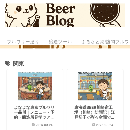
ブルワリー巡り
醸造ツール
ふるさと納税
訪問ブルワ
関東
よなよな東京ブルワリ
東海道BEER川崎宿工
ー品川｜メニュー・予
場（川崎）訪問記｜江
約・醸造所見学ツアー
戸切子が彩る空間で受
完全ガイド
賞歴のクラフトビール
2026.03.24
2026.03.24