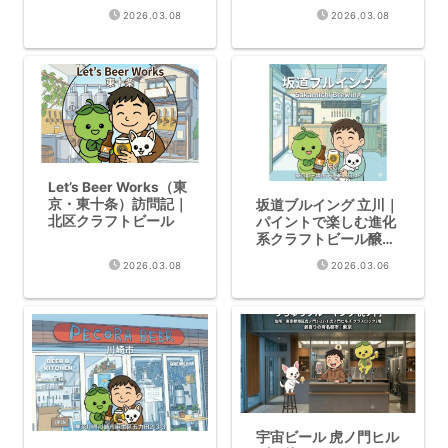
コミ
のクラフトビール
2026.03.08
2026.03.08
Let’s Beer Works（東
京・東十条）訪問記｜
坂道ブルイング 立川｜
北区クラフトビール
パイントで楽しむ進化
系クラフトビール醸造
所【訪問記】
2026.03.08
2026.03.06
宇宙ビール 虎ノ門ヒル