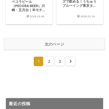
ズで飲める！うちゅう
ペコラビール
ブルーイング東京タッ
（PECORA BEER）川
プルーム訪問記
崎・五月台｜羊モチー
フのマイクロ醸造所
2026.03.06
2026.02.24
次のページ
1
2
3
次
へ
最近の投稿