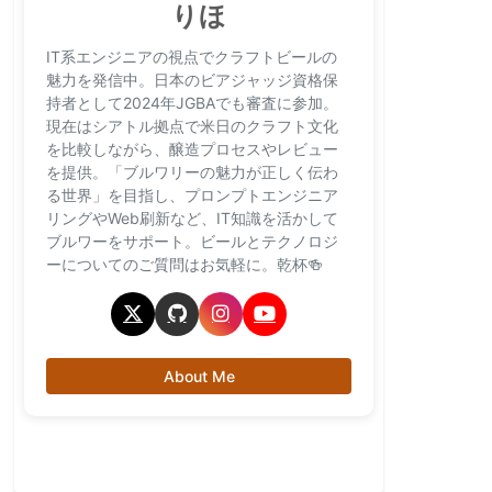
りほ
IT系エンジニアの視点でクラフトビールの
魅力を発信中。日本のビアジャッジ資格保
持者として2024年JGBAでも審査に参加。
現在はシアトル拠点で米日のクラフト文化
を比較しながら、醸造プロセスやレビュー
を提供。「ブルワリーの魅力が正しく伝わ
る世界」を目指し、プロンプトエンジニア
リングやWeb刷新など、IT知識を活かして
ブルワーをサポート。ビールとテクノロジ
ーについてのご質問はお気軽に。乾杯🍻
About Me