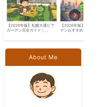
【2026年版】札幌大通ビア
【2026年版】東京ビアガ
ガーデン完全ガイド｜
デンおすすめ15選｜屋上・
7/23〜8/18会場別攻略
景・飲み放題エリア別完全
イド
About Me