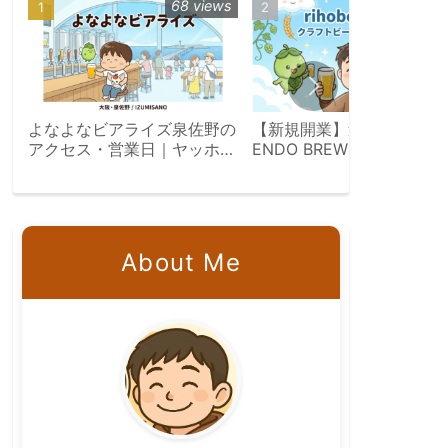
68 views
39 vie
よなよなビアライズ泉佐野の
【新規開業】遠藤醸造所
アクセス・営業日｜ヤッホー
ENDO BREWERYが館林駅
体感型ブルワリー
に誕生｜群馬
About Me