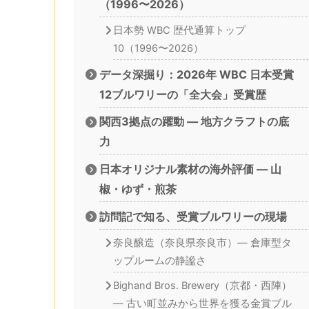
（1996〜2026）
日本勢 WBC 歴代通算トップ
10（1996〜2026）
データ深掘り：2026年 WBC 日本受賞
12ブルワリーの「全大会」受賞歴
関西3拠点の躍動 — 地方クラフトの底
力
日本オリジナル素材の海外評価 — 山
椒・ゆず・煎茶
訪問記で知る、受賞ブルワリーの現場
奈良醸造（奈良県奈良市）— 倉庫型タ
ップルームの静謐さ
Bighand Bros. Brewery（京都・西陣）
— 古い町並みから世界を獲る金賞ブル