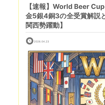
【速報】World Beer C
金5銀4銅3の全受賞解説
関西勢躍動】
2026.04.23