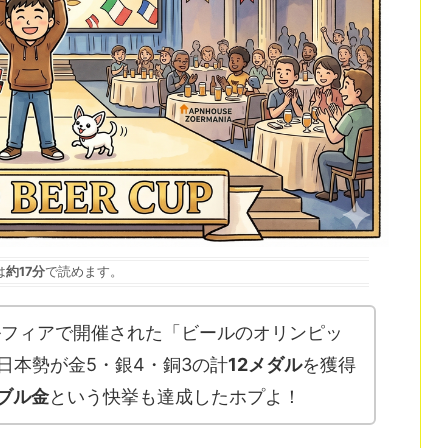
は
約17分
で読めます。
デルフィアで開催された「ビールのオリンピッ
026、日本勢が金5・銀4・銅3の計
12メダル
を獲得
ブル金
という快挙も達成したホプよ！