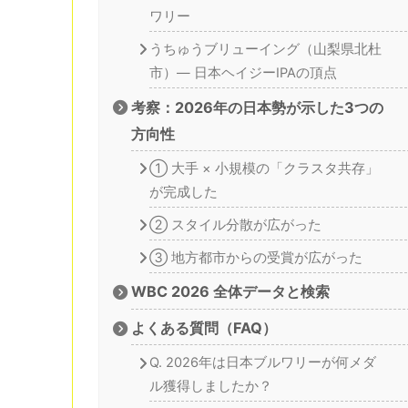
ワリー
うちゅうブリューイング（山梨県北杜
市）— 日本ヘイジーIPAの頂点
考察：2026年の日本勢が示した3つの
方向性
① 大手 × 小規模の「クラスタ共存」
が完成した
② スタイル分散が広がった
③ 地方都市からの受賞が広がった
WBC 2026 全体データと検索
よくある質問（FAQ）
Q. 2026年は日本ブルワリーが何メダ
ル獲得しましたか？