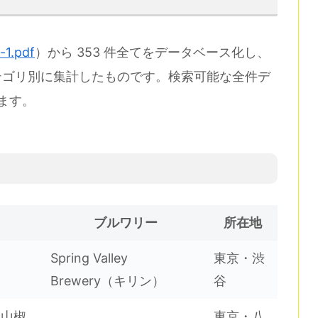
-1.pdf
）から 353 件全てをデータベース化し、
テゴリ別に集計したものです。検索可能な全件デ
ます。
ブルワリー
所在地
Spring Valley
東京・渋
Brewery（キリン）
谷
r（山椒
東京・八