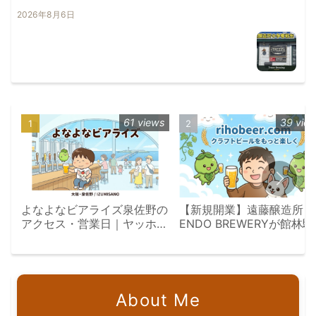
2026年8月6日
61 views
39 vie
よなよなビアライズ泉佐野の
【新規開業】遠藤醸造所
アクセス・営業日｜ヤッホー
ENDO BREWERYが館林
体感型ブルワリー
に誕生｜群馬
About Me