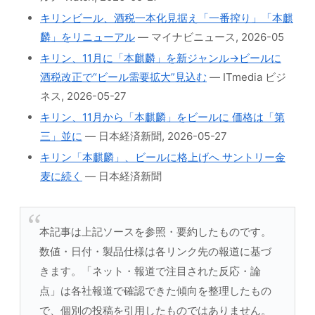
キリンビール、酒税一本化見据え「一番搾り」「本麒
麟」をリニューアル
— マイナビニュース, 2026-05
キリン、11月に「本麒麟」を新ジャンル→ビールに
酒税改正で“ビール需要拡大”見込む
— ITmedia ビジ
ネス, 2026-05-27
キリン、11月から「本麒麟」をビールに 価格は「第
三」並に
— 日本経済新聞, 2026-05-27
キリン「本麒麟」、ビールに格上げへ サントリー金
麦に続く
— 日本経済新聞
本記事は上記ソースを参照・要約したものです。
数値・日付・製品仕様は各リンク先の報道に基づ
きます。「ネット・報道で注目された反応・論
点」は各社報道で確認できた傾向を整理したもの
で、個別の投稿を引用したものではありません。