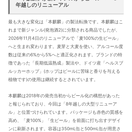
年越しのリニューアル
最も大きな変化は「本麒麟」の製法転換です。本麒麟はこ
れまで新ジャンル(発泡酒2)に分類される商品でしたが、
2026年11月4日のリニューアルで「麦100%の生ビール」
へと生まれ変わります。麦芽と大麦を使い、アルコール度
数は従来の6%から5%へと適正化されます。ブランドの特
徴であった「長期低温熟成」製法や、ドイツ産「ヘルスブ
ルッカーホップ」(ホップはビールに苦味と香りを与える
植物です)の使用は継続するとされています。
本麒麟は2018年の発売当初からビール化の構想があった
と報じられており、今回は「8年越しの大型リニューア
ル」と位置づけられています。パッケージも赤色の質感を
高め、「麦100%」「生ビール」を前面に打ち出すデザイ
ンに刷新されます。容器は350mL缶と500mL缶が用意さ