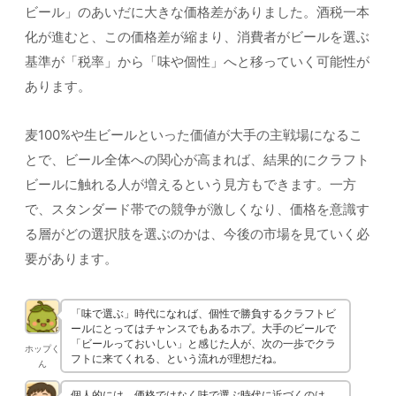
ビール」のあいだに大きな価格差がありました。酒税一本
化が進むと、この価格差が縮まり、消費者がビールを選ぶ
基準が「税率」から「味や個性」へと移っていく可能性が
あります。
麦100%や生ビールといった価値が大手の主戦場になるこ
とで、ビール全体への関心が高まれば、結果的にクラフト
ビールに触れる人が増えるという見方もできます。一方
で、スタンダード帯での競争が激しくなり、価格を意識す
る層がどの選択肢を選ぶのかは、今後の市場を見ていく必
要があります。
「味で選ぶ」時代になれば、個性で勝負するクラフトビ
ールにとってはチャンスでもあるホプ。大手のビールで
「ビールっておいしい」と感じた人が、次の一歩でクラ
ホップく
フトに来てくれる、という流れが理想だね。
ん
個人的には、価格ではなく味で選ぶ時代に近づくのは、