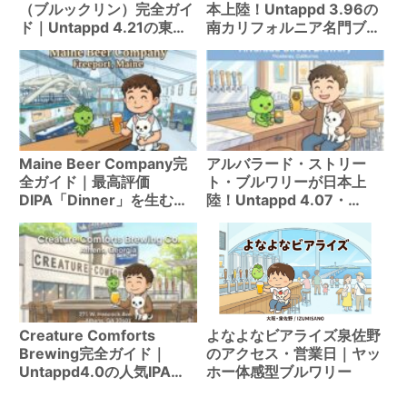
（ブルックリン）完全ガイ
本上陸！Untappd 3.96の
ド｜Untappd 4.21の東海
南カリフォルニア名門ブル
岸No.1 DDH IPAブルワリ
ワリー｜おすすめビール4
ー
選
Maine Beer Company完
アルバラード・ストリー
全ガイド｜最高評価
ト・ブルワリーが日本上
DIPA「Dinner」を生む名
陸！Untappd 4.07・
門ブルワリー
GABF 13メダルのカリフォ
ルニア名門｜ナガノトレー
ディング
Creature Comforts
よなよなビアライズ泉佐野
Brewing完全ガイド｜
のアクセス・営業日｜ヤッ
Untappd4.0の人気IPAブ
ホー体感型ブルワリー
ルワリーが日本上陸