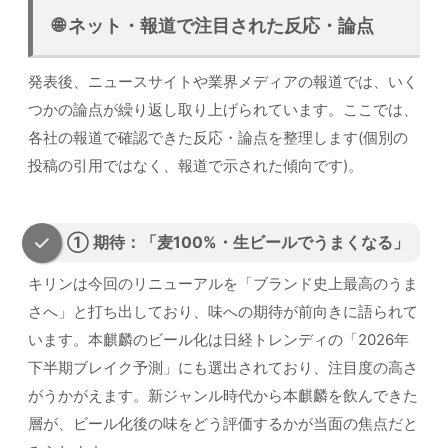
🌐 ネット・報道で注目された反応・論点
発表後、ニュースサイトや業界メディアの報道では、いく
つかの論点が繰り返し取り上げられています。ここでは、
各社の報道で確認できた反応・論点を整理します(個別の
投稿の引用ではなく、報道で示された傾向です)。
① 期待：「麦100%・生ビールでうまくなる」
キリンは今回のリニューアルを「ブランド史上最高のうま
さへ」と打ち出しており、味への期待が前向きに語られて
います。本麒麟のビール化は日経トレンディの「2026年
下半期ブレイク予測」にも選出されており、注目度の高さ
がうかがえます。新ジャンル時代から本麒麟を飲んできた
層が、ビール化後の味をどう評価するかが当面の焦点だと