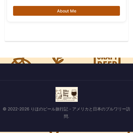
About Me
© 2022-2026 りほのビール旅行記 - アメリカと日本のブルワリー訪
問.