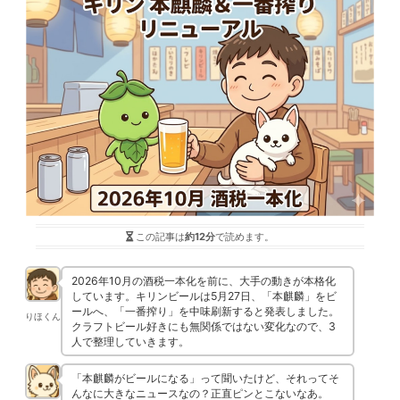
この記事は
約12分
で読めます。
2026年10月の酒税一本化を前に、大手の動きが本格化
しています。キリンビールは5月27日、「本麒麟」をビ
ールへ、「一番搾り」を中味刷新すると発表しました。
りほくん
クラフトビール好きにも無関係ではない変化なので、3
人で整理していきます。
「本麒麟がビールになる」って聞いたけど、それってそ
んなに大きなニュースなの？正直ピンとこないなあ。