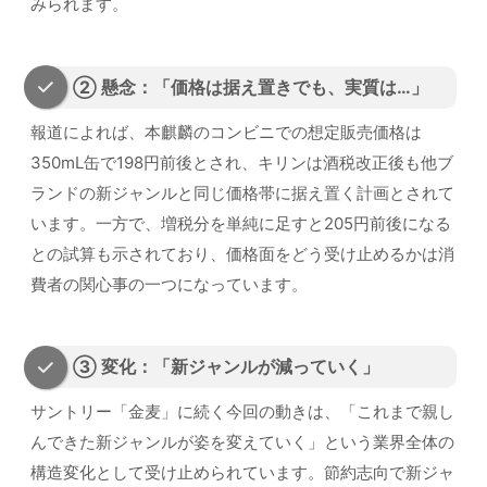
みられます。
② 懸念：「価格は据え置きでも、実質は…」
報道によれば、本麒麟のコンビニでの想定販売価格は
350mL缶で198円前後とされ、キリンは酒税改正後も他ブ
ランドの新ジャンルと同じ価格帯に据え置く計画とされて
います。一方で、増税分を単純に足すと205円前後になる
との試算も示されており、価格面をどう受け止めるかは消
費者の関心事の一つになっています。
③ 変化：「新ジャンルが減っていく」
サントリー「金麦」に続く今回の動きは、「これまで親し
んできた新ジャンルが姿を変えていく」という業界全体の
構造変化として受け止められています。節約志向で新ジャ