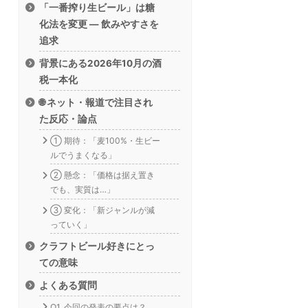
「一番搾り生ビール」は糖
化法を変更 — 飲みやすさを
追求
背景にある2026年10月の酒
税一本化
🌐 ネット・報道で注目され
た反応・論点
① 期待：「麦100%・生ビー
ルでうまくなる」
② 懸念：「価格は据え置き
でも、実質は…」
③ 変化：「新ジャンルが減
っていく」
クラフトビール好きにとっ
ての意味
よくある質問
Q1. 今回の発表の要点は？