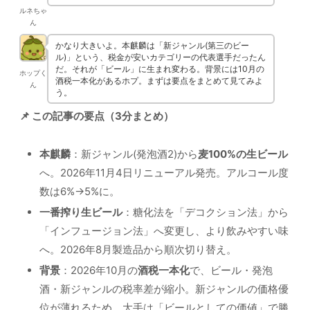
ルネちゃ
ん
かなり大きいよ。本麒麟は「新ジャンル(第三のビー
ル)」という、税金が安いカテゴリーの代表選手だったん
だ。それが「ビール」に生まれ変わる。背景には10月の
ホップく
酒税一本化があるホプ。まずは要点をまとめて見てみよ
ん
う。
📌 この記事の要点（3分まとめ）
本麒麟
：新ジャンル(発泡酒2)から
麦100%の生ビール
へ。2026年11月4日リニューアル発売。アルコール度
数は6%→5%に。
一番搾り生ビール
：糖化法を「デコクション法」から
「インフュージョン法」へ変更し、より飲みやすい味
へ。2026年8月製造品から順次切り替え。
背景
：2026年10月の
酒税一本化
で、ビール・発泡
酒・新ジャンルの税率差が縮小。新ジャンルの価格優
位が薄れるため、大手は「ビールとしての価値」で勝