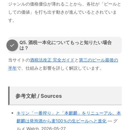
ジャンルの価格優位が薄れることから、各社が「ビールと
しての価値」を打ち出す動きが進んでいるとされていま
す。
Q5. 酒税一本化についてもっと知りたい場合
は？
当サイトの
酒税法改正 完全ガイド
と
第三のビール最後の
半年
で、仕組みと影響を詳しく解説しています。
参考文献 / Sources
キリン「一番搾り」と「本麒麟」をリニューアル。本
麒麟は発泡酒から麦100％の生ビールへと進化
— グ
ルメ Watch, 2026-05-27