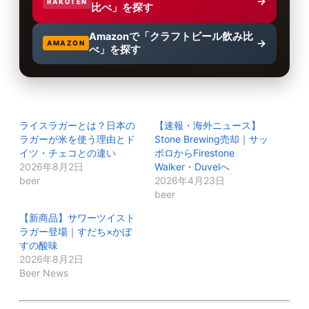
→
RAKUTEN
比べ」を探す
Amazonで「クラフトビール飲み比
→
AMAZON
べ」を探す
ライスラガーとは？日本の
【速報・海外ニュース】
ラガーが米を使う理由とド
Stone Brewing売却｜サッ
イツ・チェコとの違い
ポロからFirestone
2026年8月2日
Walker・Duvelへ
beer
2026年4月23日
beer
【新商品】サワーツイスト
ラガー登場｜すだち×かぼ
すの酸味
2026年8月2日
Beer News