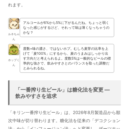
れます。
アルコールが6%から5%に下がるんだね。ちょっと弱く
なった感じがするけど、それって味は薄くなっちゃうの
かな？
ルネちゃ
ん
度数=味の濃さ、ではないホプ。むしろ麦芽の比率を上
げて「麦100%」にするから、麦のうまみはしっかり出
す方向だと考えられるよ。度数5%は一般的なビールの標
ホップく
準的な強さで、飲みやすさとのバランスを取った調整だ
ん
とみられるね。
「一番搾り生ビール」は糖化法を変更 —
飲みやすさを追求
「キリン一番搾り生ビール」は、2026年8月製造品から順
次中味が切り替わります。糖化法を従来の「デコクション
法」から「インフュージョン法」へと変更し、ザーツホッ