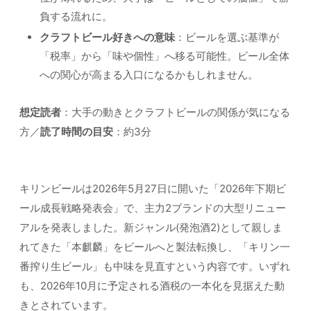
負する流れに。
クラフトビール好きへの意味
：ビールを選ぶ基準が
「税率」から「味や個性」へ移る可能性。ビール全体
への関心が高まる入口になるかもしれません。
想定読者
：大手の動きとクラフトビールの関係が気になる
方／
読了時間の目安
：約3分
キリンビールは2026年5月27日に開いた「2026年下期ビ
ール成長戦略発表会」で、主力2ブランドの大型リニュー
アルを発表しました。新ジャンル(発泡酒2)として親しま
れてきた「本麒麟」をビールへと製法転換し、「キリン一
番搾り生ビール」も中味を見直すという内容です。いずれ
も、2026年10月に予定される酒税の一本化を見据えた動
きとされています。