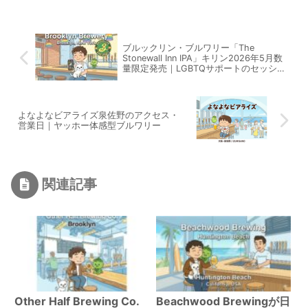
ブルックリン・ブルワリー「The
Stonewall Inn IPA」キリン2026年5月数
量限定発売｜LGBTQサポートのセッショ
ンIPAを徹底解説
よなよなビアライズ泉佐野のアクセス・
営業日｜ヤッホー体感型ブルワリー
関連記事
Other Half Brewing Co.
Beachwood Brewingが日