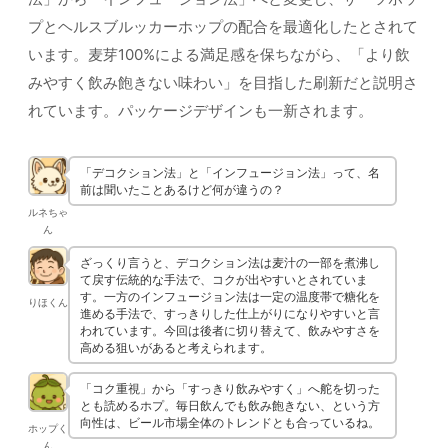
プとヘルスブルッカーホップの配合を最適化したとされて
います。麦芽100%による満足感を保ちながら、「より飲
みやすく飲み飽きない味わい」を目指した刷新だと説明さ
れています。パッケージデザインも一新されます。
「デコクション法」と「インフュージョン法」って、名
前は聞いたことあるけど何が違うの？
ルネちゃ
ん
ざっくり言うと、デコクション法は麦汁の一部を煮沸し
て戻す伝統的な手法で、コクが出やすいとされていま
す。一方のインフュージョン法は一定の温度帯で糖化を
りほくん
進める手法で、すっきりした仕上がりになりやすいと言
われています。今回は後者に切り替えて、飲みやすさを
高める狙いがあると考えられます。
「コク重視」から「すっきり飲みやすく」へ舵を切った
とも読めるホプ。毎日飲んでも飲み飽きない、という方
向性は、ビール市場全体のトレンドとも合っているね。
ホップく
ん