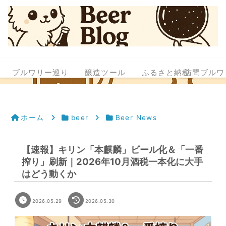
ブルワリー巡り
醸造ツール
ふるさと納税
訪問ブルワ
ホーム
beer
Beer News
【速報】キリン「本麒麟」ビール化＆「一番
搾り」刷新｜2026年10月酒税一本化に大手
はどう動くか
2026.05.29
2026.05.30