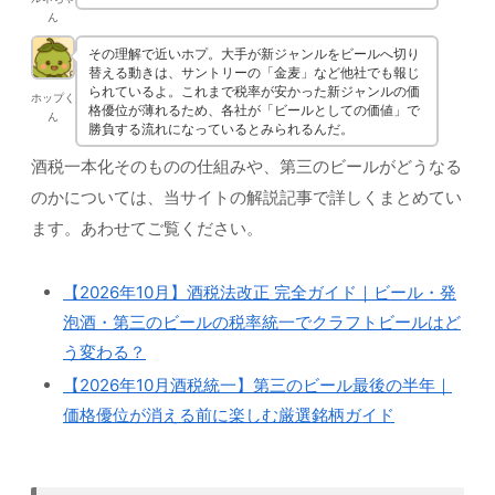
ん
その理解で近いホプ。大手が新ジャンルをビールへ切り
替える動きは、サントリーの「金麦」など他社でも報じ
られているよ。これまで税率が安かった新ジャンルの価
ホップく
格優位が薄れるため、各社が「ビールとしての価値」で
ん
勝負する流れになっているとみられるんだ。
酒税一本化そのものの仕組みや、第三のビールがどうなる
のかについては、当サイトの解説記事で詳しくまとめてい
ます。あわせてご覧ください。
【2026年10月】酒税法改正 完全ガイド｜ビール・発
泡酒・第三のビールの税率統一でクラフトビールはど
う変わる？
【2026年10月酒税統一】第三のビール最後の半年｜
価格優位が消える前に楽しむ厳選銘柄ガイド