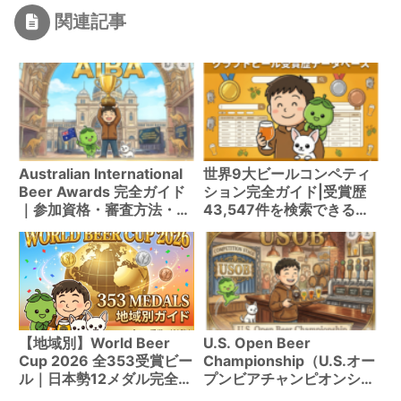
関連記事
Australian International
世界9大ビールコンペティ
Beer Awards 完全ガイド
ション完全ガイド|受賞歴
｜参加資格・審査方法・メ
43,547件を検索できる無
ダル体系
料データベース
【地域別】World Beer
U.S. Open Beer
Cup 2026 全353受賞ビー
Championship（U.S.オー
ル｜日本勢12メダル完全収
プンビアチャンピオンシッ
録
プ）完全ガイド｜参加資