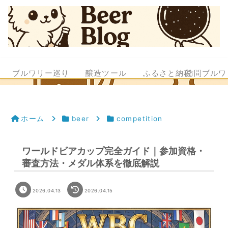
ブルワリー巡り
醸造ツール
ふるさと納税
訪問ブルワ
ホーム
beer
competition
ワールドビアカップ完全ガイド｜参加資格・
審査方法・メダル体系を徹底解説
2026.04.13
2026.04.15