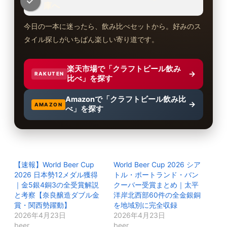
庫へ
今日の一本に迷ったら、飲み比べセットから。好みのス
タイル探しがいちばん楽しい寄り道です。
楽天市場で「クラフトビール飲み
→
RAKUTEN
比べ」を探す
Amazonで「クラフトビール飲み比
→
AMAZON
べ」を探す
【速報】World Beer Cup
World Beer Cup 2026 シア
2026 日本勢12メダル獲得
トル・ポートランド・バン
｜金5銀4銅3の全受賞解説
クーバー受賞まとめ｜太平
と考察【奈良醸造ダブル金
洋岸北西部60件の全金銀銅
賞・関西勢躍動】
を地域別に完全収録
2026年4月23日
2026年4月23日
beer
beer