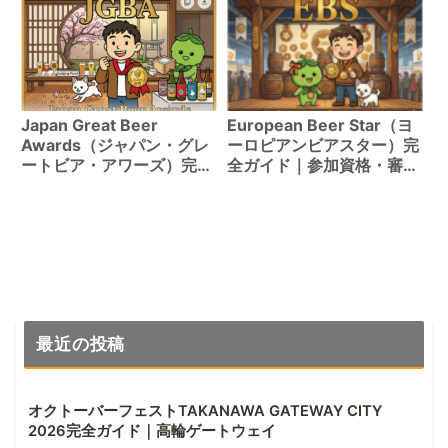
格・審査方法・受賞歴
5,697件を徹底解説
Japan Great Beer
European Beer Star（ヨ
Awards（ジャパン・グレ
ーロピアンビアスター）完
ートビア・アワーズ）完全
全ガイド｜参加資格・審査
ガイド｜参加資格・審査方
方法・受賞歴3,494件を徹
法・受賞歴2,137件を徹底
底解説
解説
最近の投稿
オクトーバーフェストTAKANAWA GATEWAY CITY
2026完全ガイド｜高輪ゲートウェイ