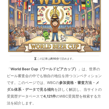
この記事は
約10分
で読めます。
「
World Beer Cup（ワールドビアカップ）
」は、世界の
ビール審査会の中でも独自の地位を持つコンペティション
です。このページでは、WBCの
参加資格・審査方法・メ
ダル体系・データで見る傾向
を詳しく解説し、当サイトの
受賞歴データベースで
4,121件
のWBC受賞歴を検索する方
法を紹介します。