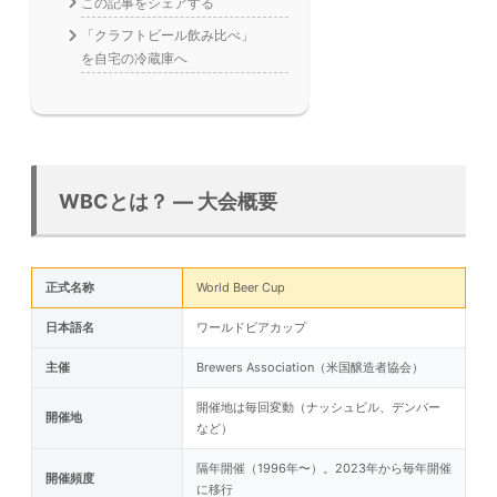
この記事をシェアする
「クラフトビール飲み比べ」
を自宅の冷蔵庫へ
WBCとは？ — 大会概要
正式名称
World Beer Cup
日本語名
ワールドビアカップ
主催
Brewers Association（米国醸造者協会）
開催地は毎回変動（ナッシュビル、デンバー
開催地
など）
隔年開催（1996年〜）。2023年から毎年開催
開催頻度
に移行