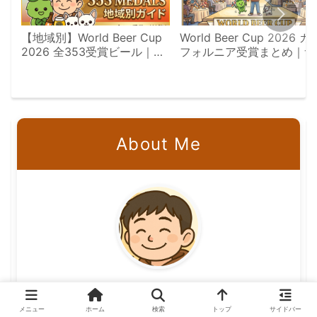
【地域別】World Beer Cup
World Beer Cup 2026 カ
2026 全353受賞ビール｜日
フォルニア受賞まとめ｜サ
本勢12メダル完全収録
ディエゴからソノマまで6
件の全金銀銅を地域別に完
収録
About Me
りほ
メニュー
ホーム
検索
トップ
サイドバー