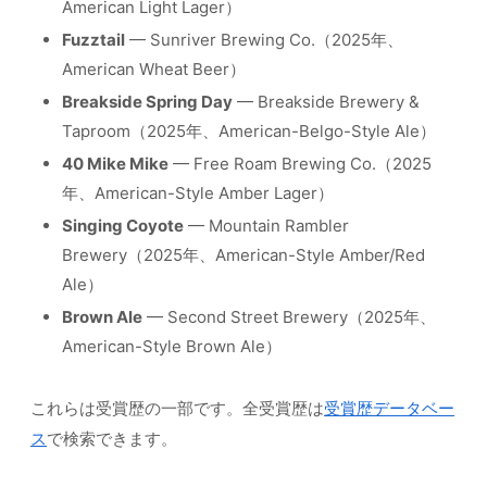
American Light Lager）
Fuzztail
— Sunriver Brewing Co.（2025年、
American Wheat Beer）
Breakside Spring Day
— Breakside Brewery &
Taproom（2025年、American-Belgo-Style Ale）
40 Mike Mike
— Free Roam Brewing Co.（2025
年、American-Style Amber Lager）
Singing Coyote
— Mountain Rambler
Brewery（2025年、American-Style Amber/Red
Ale）
Brown Ale
— Second Street Brewery（2025年、
American-Style Brown Ale）
これらは受賞歴の一部です。全受賞歴は
受賞歴データベー
ス
で検索できます。