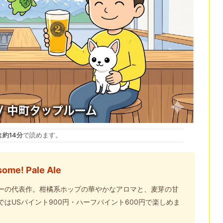
は
約14分
で読めます。
ome! Pale Ale
ーの代表作。柑橘系ホップの華やかなアロマと、麦芽の甘
はUSパイント900円・ハーフパイント600円で楽しめま