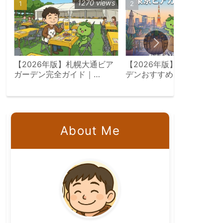
1270 views
589 vie
【2026年版】札幌大通ビア
【2026年版】東京ビアガ
ガーデン完全ガイド｜
デンおすすめ15選｜屋上・
7/23〜8/18会場別攻略
景・飲み放題エリア別完全
イド
About Me