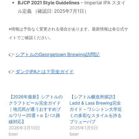
BJCP 2021 Style Guidelines
– Imperial IPA スタイ
ル定義 （確認日: 2025年7月1日）
※情報は予告なく変更される場合があります。最新情報は各公式サ
イトでご確認ください。
👉
シアトルのGeorgetown Brewing訪問記
👉
ダンクIPAとは？完全ガイド
【2026年最新】シアトルの
【シアトル醸造所探訪】
クラフトビール完全ガイド
Ladd & Lass Brewing完全
｜地元民が通うおすすめブ
ガイド – ワシントン大学近
ルワリー20選＋α【バス路
くの多彩なスタイルを誇る
線対応】
ブリューパブ
2026年3月10日
2025年1月5日
beer
beer