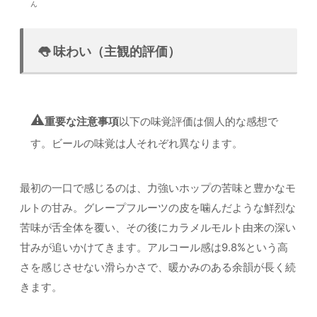
ん
👅 味わい（主観的評価）
⚠️
重要な注意事項
以下の味覚評価は個人的な感想で
す。ビールの味覚は人それぞれ異なります。
最初の一口で感じるのは、力強いホップの苦味と豊かなモ
ルトの甘み。グレープフルーツの皮を噛んだような鮮烈な
苦味が舌全体を覆い、その後にカラメルモルト由来の深い
甘みが追いかけてきます。アルコール感は9.8%という高
さを感じさせない滑らかさで、暖かみのある余韻が長く続
きます。