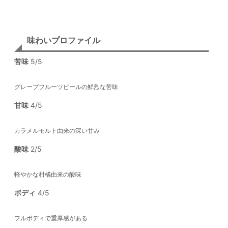
味わいプロファイル
苦味
5/5
グレープフルーツピールの鮮烈な苦味
甘味
4/5
カラメルモルト由来の深い甘み
酸味
2/5
軽やかな柑橘由来の酸味
ボディ
4/5
フルボディで重厚感がある