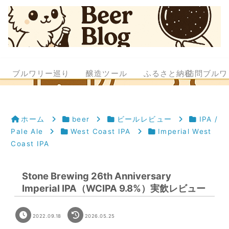
ブルワリー巡り
醸造ツール
ふるさと納税
訪問ブルワ
ホーム
beer
ビールレビュー
IPA /
Pale Ale
West Coast IPA
Imperial West
Coast IPA
Stone Brewing 26th Anniversary
Imperial IPA（WCIPA 9.8%）実飲レビュー
2022.09.18
2026.05.25