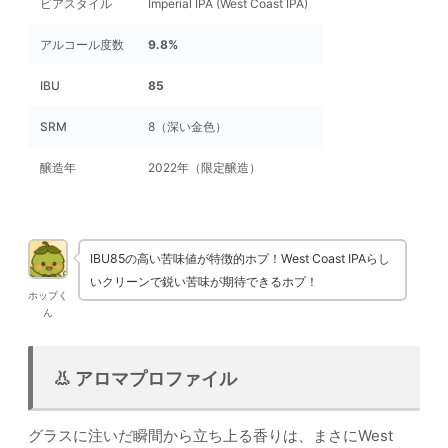
ビアスタイル
Imperial IPA (West Coast IPA)
アルコール度数
9.8%
IBU
85
SRM
8（深い金色）
醸造年
2022年（限定醸造）
IBU85の高い苦味値が特徴的ホプ！West Coast IPAらし
いクリーンで鋭い苦味が期待できるホプ！
ホップく
ん
👃 アロマプロファイル
グラスに注いだ瞬間から立ち上る香りは、まさにWest