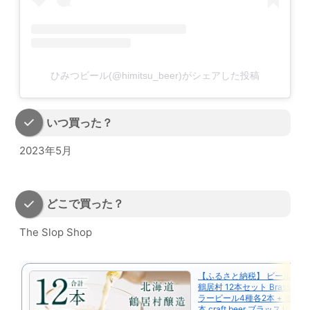
ひみつビール(@himitsu_beer)がシェアした投稿
いつ買った？
2023年5月
どこで買った？
The Slop Shop
【ふるさと納税】 ビール ク
鶴居村 12本セット Brasserie 
ラービール4種各2本 + 道東 限
本 craft beer ブラッスリー