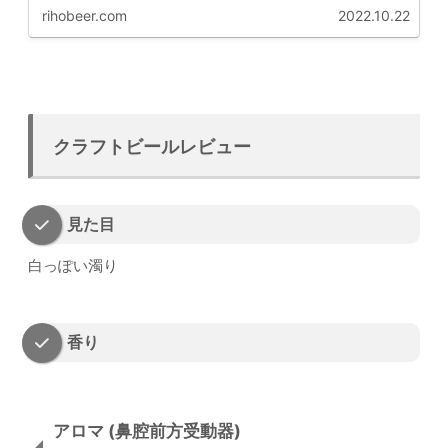
rihobeer.com
2022.10.22
クラフトビールレビュー
見た目
白っぽい濁り
香り
アロマ (鼻腔前方受動器)