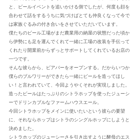
と、ビールイベントを追いかける側でしたが、何度も顔を
合わせて話をするうちに気づけばとても仲良くなって今で
は家族ぐるみの付き合いをさせていただいています。
僕たちのビール工場がまだ農業用の納屋の状態だった頃か
ら伊勢にも足を運んでくれて一緒に工場の改装を手伝って
くれたり開業前からずっとサポートしてくれているお店の
一つです。
そんな彼らから、ビアバーをオープンする。だからいつか
僕らのブルワリーができたら一緒にビールを造ってほし
い！と言われていて、今回ようやくそれが実現しました。
造ったビールはたっぷりのシトラホップを使ったジューシ
ーでドリンカブルなファームハウスエール。
今回シトラホップをメインに使いたいという彼らの要望
に、それならホップはシトラのシングルホップにしようと
決めました。
シトラホップのジューシーさを引き出すように酵母のエス