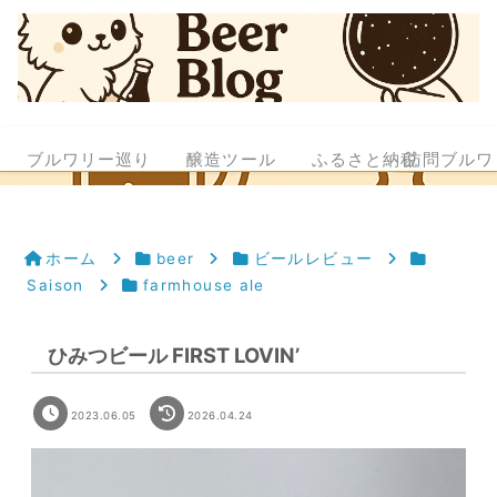
ブルワリー巡り
醸造ツール
ふるさと納税
訪問ブルワ
ホーム
beer
ビールレビュー
Saison
farmhouse ale
ひみつビール FIRST LOVIN’
2023.06.05
2026.04.24