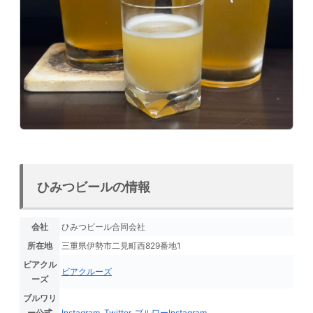
ひみつビールの情報
会社
ひみつビール合同会社
所在地
三重県伊勢市二見町西829番地1
ビアクル
ビアクルーズ
ーズ
ブルワリ
ー公式
Instagram
,
Twitter
,
ブルワーInstagram