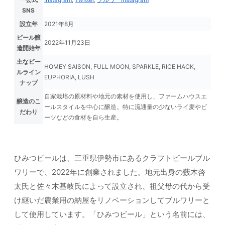
SNS
設立年
2021年8月
ビール醸
2022年11月23日
造開始年
主なビー
HOMEY SAISON, FULL MOON, SPARKLE, RICE HACK,
ルライン
EUPHORIA, LUSH
ナップ
自家栽培の原材料や地元の素材を使用し、ファームハウスエ
醸造のこ
ールスタイルを中心に醸造。特に流通量の少ないライ麦やビ
だわり
ーツなどの食材を自ら生産。
ひみつビールは、三重県伊勢市にあるクラフトビールブル
ワリーで、2022年に創業されました。地元出身の藪木啓
太氏と佐々木基岐氏によって設立され、祖父母の代から受
け継いだ農業用の納屋をリノベーションしてブルワリーと
して使用しています。「ひみつビール」という名前には、