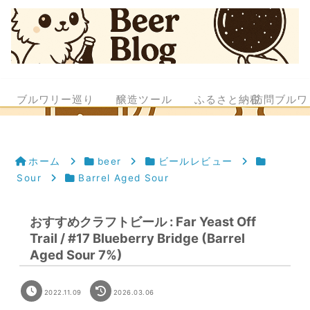
ブルワリー巡り
醸造ツール
ふるさと納税
訪問ブルワ
ホーム
beer
ビールレビュー
Sour
Barrel Aged Sour
おすすめクラフトビール : Far Yeast Off
Trail / #17 Blueberry Bridge (Barrel
Aged Sour 7%)
2022.11.09
2026.03.06