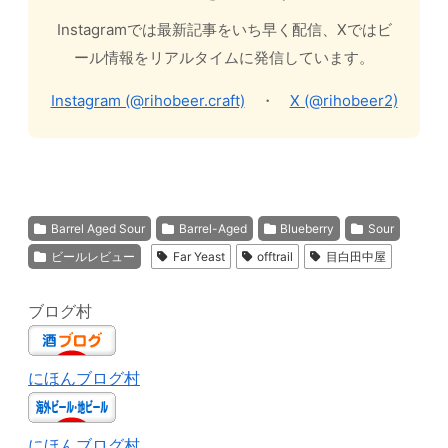
Instagramでは最新記事をいち早く配信、Xではビ
ール情報をリアルタイムに発信しています。
Instagram (@rihobeer.craft)
・
X (@rihobeer2)
Barrel Aged Sour
Barrel-Aged
Blueberry
Sour
ビールレビュー
Far Yeast
offtrail
目白田中屋
ブログ村
にほんブログ村
にほんブログ村