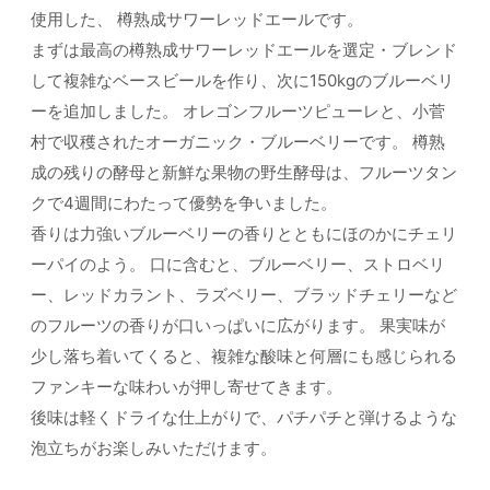
使用した、 樽熟成サワーレッドエールです。
まずは最高の樽熟成サワーレッドエールを選定・ブレンド
して複雑なベースビールを作り、次に150kgのブルーベリ
ーを追加しました。 オレゴンフルーツピューレと、小菅
村で収穫されたオーガニック・ブルーベリーです。 樽熟
成の残りの酵母と新鮮な果物の野生酵母は、フルーツタン
クで4週間にわたって優勢を争いました。
香りは力強いブルーベリーの香りとともにほのかにチェリ
ーパイのよう。 口に含むと、ブルーベリー、ストロベリ
ー、レッドカラント、ラズベリー、ブラッドチェリーなど
のフルーツの香りが口いっぱいに広がります。 果実味が
少し落ち着いてくると、複雑な酸味と何層にも感じられる
ファンキーな味わいが押し寄せてきます。
後味は軽くドライな仕上がりで、パチパチと弾けるような
泡立ちがお楽しみいただけます。