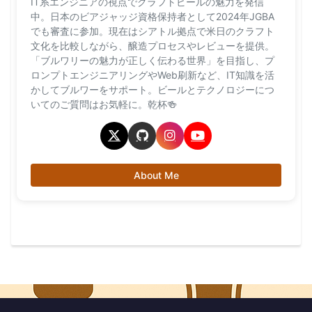
IT系エンジニアの視点でクラフトビールの魅力を発信
中。日本のビアジャッジ資格保持者として2024年JGBA
でも審査に参加。現在はシアトル拠点で米日のクラフト
文化を比較しながら、醸造プロセスやレビューを提供。
「ブルワリーの魅力が正しく伝わる世界」を目指し、プ
ロンプトエンジニアリングやWeb刷新など、IT知識を活
かしてブルワーをサポート。ビールとテクノロジーにつ
いてのご質問はお気軽に。乾杯🍻
About Me