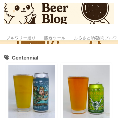
ブルワリー巡り
醸造ツール
ふるさと納税
訪問ブルワ
Centennial