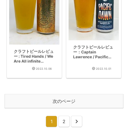
クラフトビールレビュ
クラフトビールレビュ
ー：Captain
ー : Tired Hands / We
Lawrence / Pacific
Are All infinite
Dawn (Imperial West
Energy Vibrating,at
Coast IPA 8%)
2022.10.06
2022.10.01
the Same Frequency
(Wheat IPA 6.0%)
次のページ
1
2
次