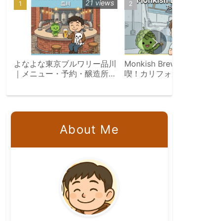
21 views
19 vie
よなよな東京ブルワリー品川
Monkish Brewing Co.を満
｜メニュー・予約・醸造所見
喫！カリフォルニアのクラ
学ツアー完全ガイド
トビール旅
About Me