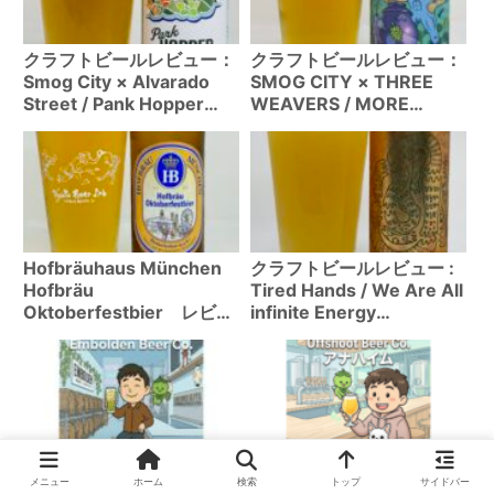
クラフトビールレビュー：
クラフトビールレビュー：
Smog City × Alvarado
SMOG CITY × THREE
Street / Pank Hopper
WEAVERS / MORE
(Hazy IPA6.8%)
HUMAN THAN
WIZARD(WCIPA 6.5%)
Hofbräuhaus München
クラフトビールレビュー :
Hofbräu
Tired Hands / We Are All
Oktoberfestbier レビュ
infinite Energy
ー
Vibrating,at the Same
Frequency (Wheat IPA
6.0%)
Embolden Beer Co.（サ
Offshoot Beer Co.完全ガ
メニュー
ホーム
検索
トップ
サイドバー