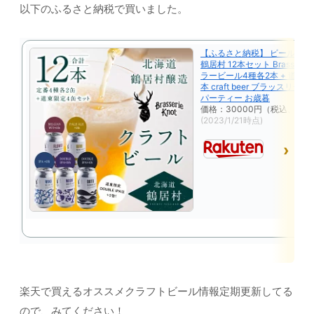
以下のふるさと納税で買いました。
【ふるさと納税】 ビール ク
鶴居村 12本セット Brasserie 
ラービール4種各2本 + 道東 限
本 craft beer ブラッスリー
パーティー お歳暮
価格：30000円（税込、送料
(2023/1/21時点)
楽天で買えるオススメクラフトビール情報定期更新してる
ので、みてください！