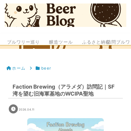
ブルワリー巡り
醸造ツール
ふるさと納税
訪問ブルワ
ホーム
beer
Faction Brewing（アラメダ）訪問記｜SF
湾を望む旧海軍基地のWCIPA聖地
2026.04.11