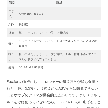
項目
詳細
スタ
American Pale Ale
イル
ABV
約5.5%
外観
輝くゴールド。クリアで美しい透明感
グレープフルーツ、パイン、トロピカルフルーツのアロマが
香り
爆発的
味わ
軽い口当たりからシャープな苦味。モルト甘味は極めてミニ
い
マル。ドライなフィニッシュ
受賞
2018年 GABF 銅賞
Factionの看板にして、ロジャーの醸造哲学が最も凝縮さ
れた一杯。5.5%という控えめなABVからは想像できない
ほど
ホップのアロマが爆発的
に広がります。クリスタルモ
ルトをほぼ使っていないため、モルトの甘みに逃げること