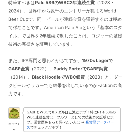
特筆すべきは
Pale 586のWBC2年連続金賞
（2023・
2024）。世界中から数千のエントリーが集まるWorld
Beer Cupで、同一ビールが連続金賞を獲得するのは極め
て稀なことです。American Pale Aleという「基本のスタ
イル」で世界を2年連続で制したことは、ロジャーの基礎
技術の完璧さを証明しています。
また、IPA専門と思われがちですが、
1970s Lagerで
GABF金賞
（2022）、
Puddy PorterでGABF銅賞
（2014）、
Black HoodieでWBC銀賞
（2023）と、ダー
クビールやラガーでも結果を出しているのがFactionの底
力です。
GABFとWBCで8メダルは立派だホプ！特にPale 586の
WBC連続金賞は、ブルワーとしての技術力の証明だホ
プ。受賞歴をもっと調べたい人は →
受賞歴データベー
ホップく
ス
でチェックだホプ！
ん