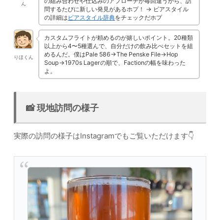
の組み合わせや仕込みのアプローチが毎回違うから、訪
ん
問するたびに新しい発見があるホプ！ → ビアスタイル
の詳細は
ビアスタイル辞典
をチェックだホプ
カスタムフライトが頼めるのが嬉しいポイント。20種類
以上から4〜5種選んで、自分だけの飲み比べセットを組
めるんだ。僕はPale 586→The Penske File→Hop
りほくん
Soup→1970s Lagerの順で、Factionの幅を味わった
よ。
📸 現地訪問の様子
実際の訪問の様子はInstagramでもご覧いただけます👇