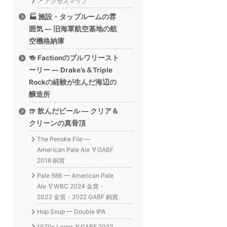
📍 アクセスマップ
🏭 施設・タップルームの雰
囲気 — 旧海軍航空基地の航
空機格納庫
🍻 Factionのブルワリースト
ーリー — Drake’s＆Triple
Rockの経験が生んだ海辺の
醸造所
🍺 飲んだビール — クリア＆
クリーンの真骨頂
The Penske File —
American Pale Ale 🏅GABF
2018 銅賞
Pale 586 — American Pale
Ale 🏅WBC 2024 金賞・
2023 金賞・2022 GABF 銅賞
Hop Soup — Double IPA
1970s Lager 🏅GABF 2022