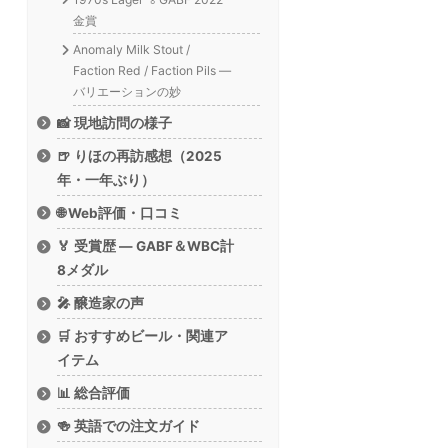
金賞
Anomaly Milk Stout /
Faction Red / Faction Pils —
バリエーションの妙
📸 現地訪問の様子
🍺 りほの再訪感想（2025
年・一年ぶり）
🌐 Web評価・口コミ
🏅 受賞歴 — GABF＆WBC計
8メダル
🎤 醸造家の声
🛒 おすすめビール・関連ア
イテム
📊 総合評価
🍻 英語での注文ガイド