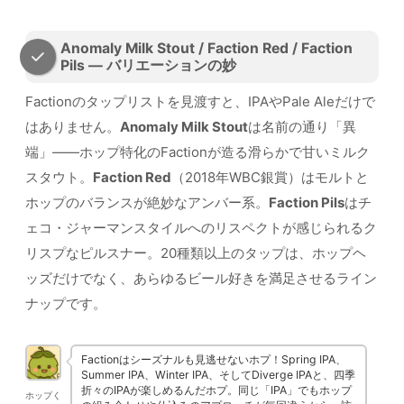
Anomaly Milk Stout / Faction Red / Faction
Pils — バリエーションの妙
Factionのタップリストを見渡すと、IPAやPale Aleだけで
はありません。
Anomaly Milk Stout
は名前の通り「異
端」——ホップ特化のFactionが造る滑らかで甘いミルク
スタウト。
Faction Red
（2018年WBC銀賞）はモルトと
ホップのバランスが絶妙なアンバー系。
Faction Pils
はチ
ェコ・ジャーマンスタイルへのリスペクトが感じられるク
リスプなピルスナー。20種類以上のタップは、ホップヘ
ッズだけでなく、あらゆるビール好きを満足させるライン
ナップです。
Factionはシーズナルも見逃せないホプ！Spring IPA、
Summer IPA、Winter IPA、そしてDiverge IPAと、四季
折々のIPAが楽しめるんだホプ。同じ「IPA」でもホップ
ホップく