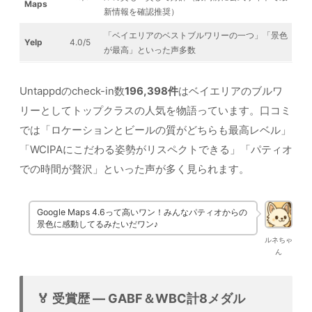
Maps
新情報を確認推奨）
「ベイエリアのベストブルワリーの一つ」「景色
Yelp
4.0/5
が最高」といった声多数
Untappdのcheck-in数
196,398件
はベイエリアのブルワ
リーとしてトップクラスの人気を物語っています。口コミ
では「ロケーションとビールの質がどちらも最高レベル」
「WCIPAにこだわる姿勢がリスペクトできる」「パティオ
での時間が贅沢」といった声が多く見られます。
Google Maps 4.6って高いワン！みんなパティオからの
景色に感動してるみたいだワン♪
ルネちゃ
ん
🏅 受賞歴 — GABF＆WBC計8メダル