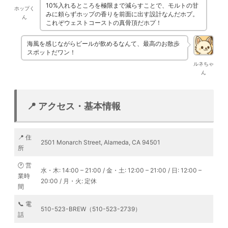
10%入れるところを極限まで減らすことで、モルトの甘
ホップく
みに頼らずホップの香りを前面に出す設計なんだホプ。
ん
これぞウェストコーストの真骨頂だホプ！
海風を感じながらビールが飲めるなんて、最高のお散歩
スポットだワン！
ルネちゃ
ん
📍 アクセス・基本情報
📍 住
2501 Monarch Street, Alameda, CA 94501
所
🕐 営
水・木: 14:00 – 21:00 / 金・土: 12:00 – 21:00 / 日: 12:00 –
業時
20:00 / 月・火: 定休
間
📞 電
510-523-BREW（510-523-2739）
話