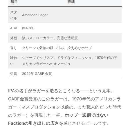
項目
詳細
スタ
American Lager
イル
ABV
約4.8%
外観
淡いストローカラー。完璧な透明度
香り
クリーンで穀物の軽い甘み。控えめなホップ
味わ
シャープでクリスプ。ドライなフィニッシュ。1970年代のア
い
メリカンラガーへのオマージュ
受賞
2022年 GABF 金賞
IPAの名手がラガーを造るとこうなる——という見本。
GABF金賞受賞のこのラガーは、1970年代のアメリカンラ
ガー（マスプロダクション以前の、まだ職人的だった時代
のラガー）を再現した一杯。
ホップ一辺倒ではない
Factionの引き出しの広さ
を感じさせるビールです。