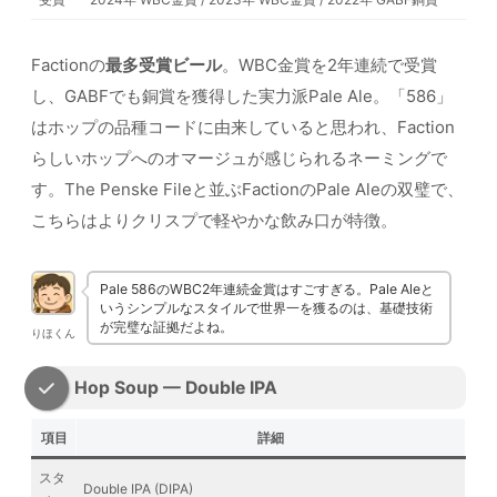
Factionの
最多受賞ビール
。WBC金賞を2年連続で受賞
し、GABFでも銅賞を獲得した実力派Pale Ale。「586」
はホップの品種コードに由来していると思われ、Faction
らしいホップへのオマージュが感じられるネーミングで
す。The Penske Fileと並ぶFactionのPale Aleの双璧で、
こちらはよりクリスプで軽やかな飲み口が特徴。
Pale 586のWBC2年連続金賞はすごすぎる。Pale Aleと
いうシンプルなスタイルで世界一を獲るのは、基礎技術
が完璧な証拠だよね。
りほくん
Hop Soup — Double IPA
項目
詳細
スタ
Double IPA (DIPA)