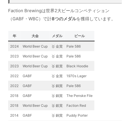
Faction Brewingは世界2大ビールコンペティション
（GABF・WBC）で計
8つのメダル
を獲得しています。
年
大会
メダル
ビール
2024
World Beer Cup
🥇 金賞
Pale 586
2023
World Beer Cup
🥇 金賞
Pale 586
2023
World Beer Cup
🥈 銀賞
Black Hoodie
2022
GABF
🥇 金賞
1970s Lager
2022
GABF
🥉 銅賞
Pale 586
2018
GABF
🥉 銅賞
The Penske File
2018
World Beer Cup
🥈 銀賞
Faction Red
2014
GABF
🥉 銅賞
Puddy Porter