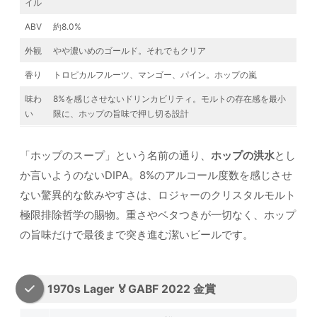
イル
ABV
約8.0%
外観
やや濃いめのゴールド。それでもクリア
香り
トロピカルフルーツ、マンゴー、パイン。ホップの嵐
味わ
8%を感じさせないドリンカビリティ。モルトの存在感を最小
い
限に、ホップの旨味で押し切る設計
「ホップのスープ」という名前の通り、
ホップの洪水
とし
か言いようのないDIPA。8%のアルコール度数を感じさせ
ない驚異的な飲みやすさは、ロジャーのクリスタルモルト
極限排除哲学の賜物。重さやベタつきが一切なく、ホップ
の旨味だけで最後まで突き進む潔いビールです。
1970s Lager 🏅GABF 2022 金賞