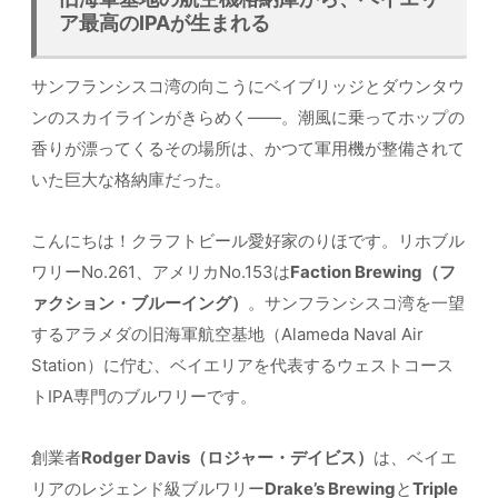
ア最高のIPAが生まれる
サンフランシスコ湾の向こうにベイブリッジとダウンタウ
ンのスカイラインがきらめく——。潮風に乗ってホップの
香りが漂ってくるその場所は、かつて軍用機が整備されて
いた巨大な格納庫だった。
こんにちは！クラフトビール愛好家のりほです。リホブル
ワリーNo.261、アメリカNo.153は
Faction Brewing（フ
ァクション・ブルーイング）
。サンフランシスコ湾を一望
するアラメダの旧海軍航空基地（Alameda Naval Air
Station）に佇む、ベイエリアを代表するウェストコース
トIPA専門のブルワリーです。
創業者
Rodger Davis（ロジャー・デイビス）
は、ベイエ
リアのレジェンド級ブルワリー
Drake’s Brewing
と
Triple