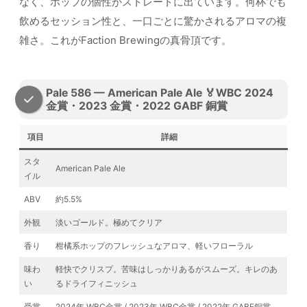
なく、ホップの個性がストレートに出ています。何杯でも
飲めるセッション性と、一口ごとに驚かされるアロマの複
雑さ。これがFaction Brewingの真骨頂です。
Pale 586 — American Pale Ale 🏅WBC 2024
金賞・2023 金賞・2022 GABF 銅賞
項目
詳細
スタ
American Pale Ale
イル
ABV
約5.5%
外観
淡いゴールド。極めてクリア
香り
柑橘系ホップのフレッシュなアロマ、軽いフローラル
味わ
軽快でクリスプ。苦味はしっかりあるがスムーズ。キレのあ
い
るドライフィニッシュ
受賞
2024年 WBC金賞 / 2023年 WBC金賞 / 2022年 GABF銅賞