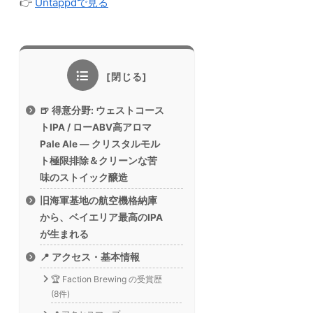
👉
Untappdで見る
🍺 得意分野: ウェストコース
トIPA / ローABV高アロマ
Pale Ale — クリスタルモル
ト極限排除＆クリーンな苦
味のストイック醸造
旧海軍基地の航空機格納庫
から、ベイエリア最高のIPA
が生まれる
📍 アクセス・基本情報
🏆 Faction Brewing の受賞歴
(8件)