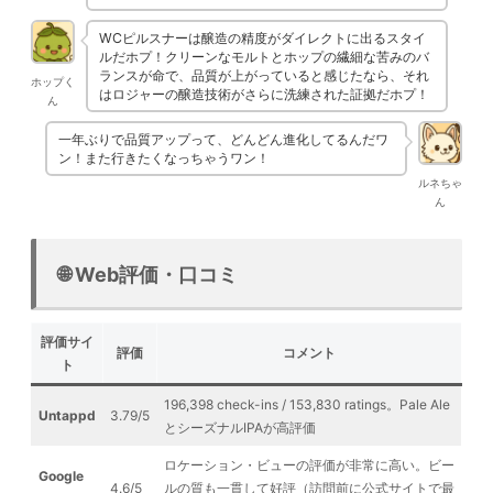
WCピルスナーは醸造の精度がダイレクトに出るスタイ
ルだホプ！クリーンなモルトとホップの繊細な苦みのバ
ランスが命で、品質が上がっていると感じたなら、それ
ホップく
はロジャーの醸造技術がさらに洗練された証拠だホプ！
ん
一年ぶりで品質アップって、どんどん進化してるんだワ
ン！また行きたくなっちゃうワン！
ルネちゃ
ん
🌐 Web評価・口コミ
評価サイ
評価
コメント
ト
196,398 check-ins / 153,830 ratings。Pale Ale
Untappd
3.79/5
とシーズナルIPAが高評価
ロケーション・ビューの評価が非常に高い。ビー
Google
4.6/5
ルの質も一貫して好評（訪問前に公式サイトで最