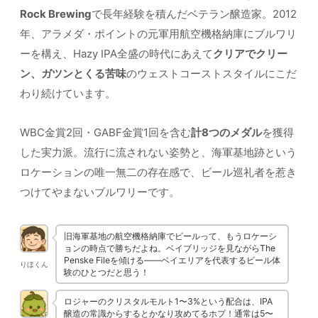
Rock Brewing
で長年経験を積んだベテラン醸造家。2012
年、アラメダ・ポイントの元軍用航空機格納庫にブルワリ
ーを構え、Hazy IPA全盛の時代にあえて
クリアでクリー
ン、ガツンとくる苦味
のウェストコーストスタイルにこだ
わり続けています。
WBC金賞2回・GABF金賞1回を含む
計8つのメダル
を獲得
した実力派。流行に流されない姿勢と、海軍基地跡という
ロケーションの唯一無二の存在感で、ビール巡礼者を惹き
つけてやまないブルワリーです。
旧海軍基地の航空機格納庫でビールって、もうロケーシ
ョンの時点で勝ちだよね。ベイブリッジを見ながらThe
Penske Fileを傾ける——ベイエリアを代表するビール体
りほくん
験のひとつだと思う！
ロジャーのクリスタルモルト1〜3%という配合は、IPA
醸造の常識からするとかなり攻めてるホプ！通常は5〜