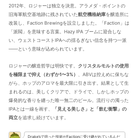
2012年、ロジャーは独立を決意。アラメダ・ポイントの
旧海軍航空基地跡に残されていた
航空機格納庫
を醸造所に
改装し、Faction Brewingを設立しました。「Faction」は
「派閥」を意味する言葉。Hazy IPA ブームに迎合しな
い、ウェストコーストIPAへの揺るぎない信念を持つ一派
——という意味が込められています。
ロジャーの醸造哲学は明快です。
クリスタルモルトの使用
を極限まで抑え（わずか1〜3%）
、ABVは控えめに保ちな
がら、ホップのアロマを最大限に引き出す。結果として生
まれるのは、美しくクリアで、ドライで、しかしホップの
爆発的な香りを纏った唯一無二のビール。流行りの濁った
IPAとは一線を画す、
「見える美しさ」と「飲む衝撃」の
両立
を追求し続けています。
Drake’sで培った技術がFactionに受け継がれているんだ