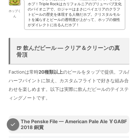
ホプ！Triple Rockはカリフォルニアのブリューパブ文化
のパイオニアで、ロジャーはまさにベイエリアのクラフ
ホップく
トビールの歴史を体現する人物だホプ。クリスタルモル
ん
トを減らすとビールの透明度が上がって、ホップの個性
がダイレクトに出るんだホプ！
🍺 飲んだビール — クリア＆クリーンの真
骨頂
Factionは常時
20種類以上
のビールをタップで提供。フル/
ハーフパイントに加え、カスタムフライトで好きな組み合
わせを楽しめます。以下は実際に飲んだビールのテイステ
ィングノートです。
The Penske File — American Pale Ale 🏅GABF
2018 銅賞