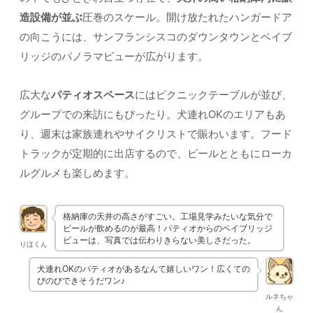
造設備が並ぶ
圧巻のスケール。開け放たれたハンガードア
の向こうには、サンフランシスコのダウンタウンとベイブ
リッジのパノラマビューが広がります。
広大な
パティオスペース
にはピクニックテーブルが並び、
グループでの来訪にもぴったり。犬連れOKのエリアもあ
り、週末は家族連れやサイクリストで賑わいます。フード
トラックが定期的に出店するので、ビールとともにローカ
ルグルメも楽しめます。
格納庫の天井の高さがすごい。工場見学みたいな気分で
ビールが飲めるのが最高！パティオからのベイブリッジ
ビューは、写真では伝わりきらない美しさだった。
りほくん
犬連れOKのパティオがあるなんて嬉しいワン！広くての
びのびできそうだワン♪
ルネちゃ
ん